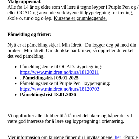
Målgruppe/mål
:
Alle fra 14 år og eldre som vil lære å tegne løyper i Purple Pen og /
eller OCAD og anvende verktøyene til løypetegning for trening,
skole-o, tur-o og o-løp.
Kursene er grunnleggende.
Påmelding og frister:
Nytt er at påmelding skjer i Min Idrett.
Du logger deg på med din
bruker i Min Idrett. Om du ikke har bruker, så oppretter du enkelt
det ved påmelding.
Påmeldingslenke til OCAD-løypetegning:
https://www.minidrett.no/kurs/18120211
.
Påmeldingsfrist 09.01.2025
Påmeldingslenke til Purple Pen -løypetegning:
https://www.minidrett.no/kurs/18120703
Påmeldingsfrist 18.01.2026
Vi oppfordrer alle klubber til å få med deltakere og håper det vil
være god interesse for å lære seg løypetegning i orientering.
Mer informasjon om kursene finner du i invitasjonene:
her
(Purple