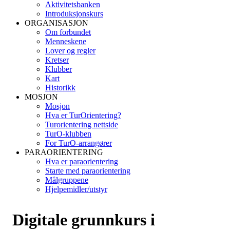
Aktivitetsbanken
Introduksjonskurs
ORGANISASJON
Om forbundet
Menneskene
Lover og regler
Kretser
Klubber
Kart
Historikk
MOSJON
Mosjon
Hva er TurOrientering?
Turorientering nettside
TurO-klubben
For TurO-arrangører
PARAORIENTERING
Hva er paraorientering
Starte med paraorientering
Målgruppene
Hjelpemidler/utstyr
Digitale grunnkurs i