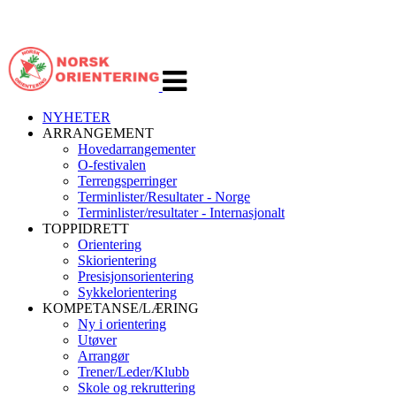
Veksle
navigasjon
NYHETER
ARRANGEMENT
Hovedarrangementer
O-festivalen
Terrengsperringer
Terminlister/Resultater - Norge
Terminlister/resultater - Internasjonalt
TOPPIDRETT
Orientering
Skiorientering
Presisjonsorientering
Sykkelorientering
KOMPETANSE/LÆRING
Ny i orientering
Utøver
Arrangør
Trener/Leder/Klubb
Skole og rekruttering