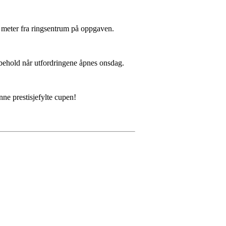
 4 meter fra ringsentrum på oppgaven.
i behold når utfordringene åpnes onsdag.
nne prestisjefylte cupen!