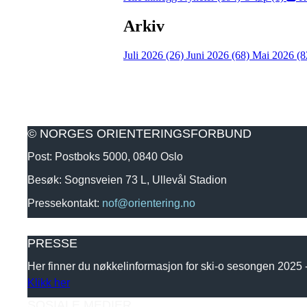
Arkiv
Juli 2026 (26)
Juni 2026 (68)
Mai 2026 (8
© NORGES ORIENTERINGSFORBUND
Post: Postboks 5000, 0840 Oslo
Besøk: Sognsveien 73 L, Ullevål Stadion
Pressekontakt:
nof@orientering.no
PRESSE
Her finner du nøkkelinformasjon for ski-o sesongen 2025
Klikk her
SOSIALE MEDIER