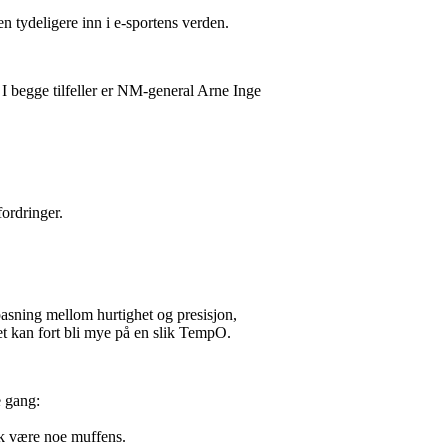
 tydeligere inn i e-sportens verden.
I begge tilfeller er NM-general Arne Inge
fordringer.
lpasning mellom hurtighet og presisjon,
det kan fort bli mye på en slik TempO.
e gang:
sk være noe muffens.