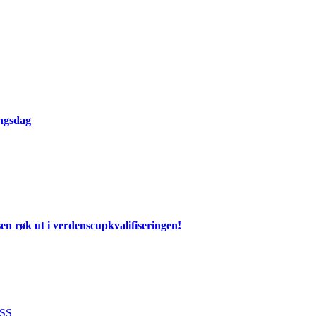
ingsdag
en røk ut i verdenscupkvalifiseringen!
SS