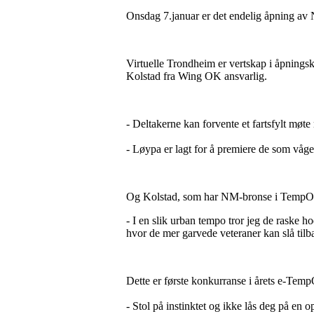
Onsdag 7.januar er det endelig åpning av 
Virtuelle Trondheim er vertskap i åpnings
Kolstad fra Wing OK ansvarlig.
- Deltakerne kan forvente et fartsfylt møt
- Løypa er lagt for å premiere de som våge
Og Kolstad, som har NM-bronse i TempO fra
- I en slik urban tempo tror jeg de raske h
hvor de mer garvede veteraner kan slå tilba
Dette er første konkurranse i årets e-Temp
- Stol på instinktet og ikke lås deg på en