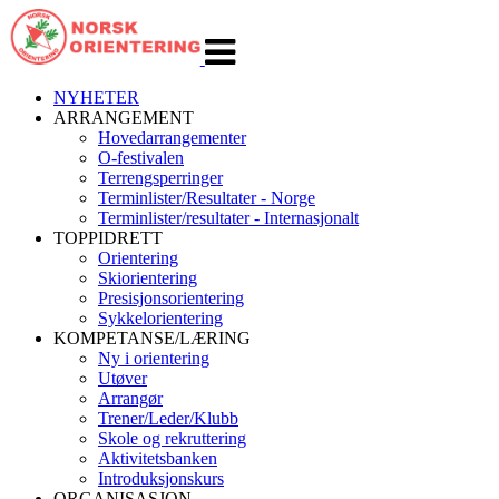
Veksle
navigasjon
NYHETER
ARRANGEMENT
Hovedarrangementer
O-festivalen
Terrengsperringer
Terminlister/Resultater - Norge
Terminlister/resultater - Internasjonalt
TOPPIDRETT
Orientering
Skiorientering
Presisjonsorientering
Sykkelorientering
KOMPETANSE/LÆRING
Ny i orientering
Utøver
Arrangør
Trener/Leder/Klubb
Skole og rekruttering
Aktivitetsbanken
Introduksjonskurs
ORGANISASJON