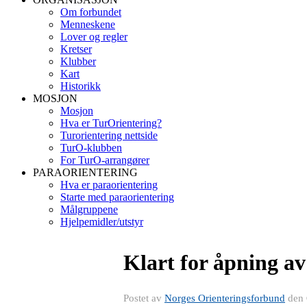
Om forbundet
Menneskene
Lover og regler
Kretser
Klubber
Kart
Historikk
MOSJON
Mosjon
Hva er TurOrientering?
Turorientering nettside
TurO-klubben
For TurO-arrangører
PARAORIENTERING
Hva er paraorientering
Starte med paraorientering
Målgruppene
Hjelpemidler/utstyr
Klart for åpning av
Postet av
Norges Orienteringsforbund
den