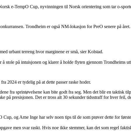
Norsk e-TempO Cup, nyvinningen til Norsk orientering som tar o-sporten
konkurransen. Trondheim er også NM-lokasjon for PreO senere på året. 
e med urbant terreng hvor marginene er små, sier Kolstad.
r å stole på intuisjonen og klarer å holde flyten gjennom Trondheims ut
 2024 er tydelig på at dette passer raske hoder.
odene fra sprintøvelsene kan bite godt fra seg. Men det blir en taktisk ti
ke på presisjonen. Det er tross alt 30 sekunder tidsstraff for hver feil, 
O Cup, og Arne Inge har selv noen tips til de som prøver dette for først
 oppgave men svar raskt. Hvis noe ikke stemmer, kan det som regel fakti