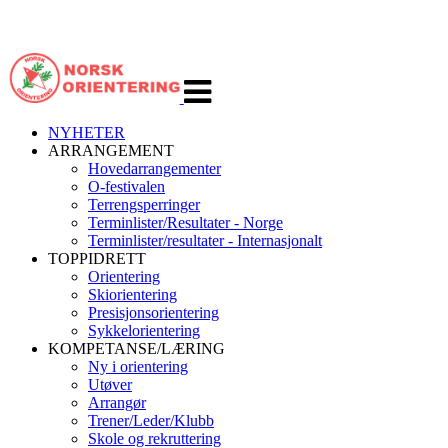
Veksle
navigasjon
NYHETER
ARRANGEMENT
Hovedarrangementer
O-festivalen
Terrengsperringer
Terminlister/Resultater - Norge
Terminlister/resultater - Internasjonalt
TOPPIDRETT
Orientering
Skiorientering
Presisjonsorientering
Sykkelorientering
KOMPETANSE/LÆRING
Ny i orientering
Utøver
Arrangør
Trener/Leder/Klubb
Skole og rekruttering