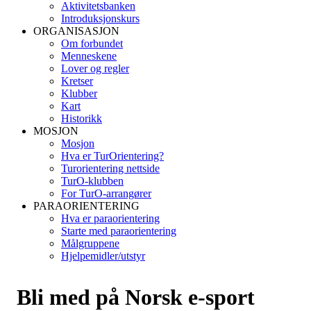
Aktivitetsbanken
Introduksjonskurs
ORGANISASJON
Om forbundet
Menneskene
Lover og regler
Kretser
Klubber
Kart
Historikk
MOSJON
Mosjon
Hva er TurOrientering?
Turorientering nettside
TurO-klubben
For TurO-arrangører
PARAORIENTERING
Hva er paraorientering
Starte med paraorientering
Målgruppene
Hjelpemidler/utstyr
Bli med på Norsk e-sport