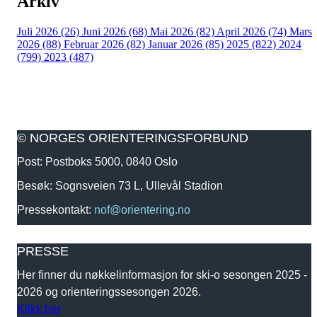
Arkiv
Juli 2026 (26)
Juni 2026 (68)
Mai 2026 (82)
April 2026 (74)
Mars
2026 (88)
Februar 2026 (82)
Januar 2026 (85)
2025 (822)
2024
(799)
2023 (487)
© NORGES ORIENTERINGSFORBUND
Post: Postboks 5000, 0840 Oslo
Besøk: Sognsveien 73 L, Ullevål Stadion
Pressekontakt:
nof@orientering.no
PRESSE
Her finner du nøkkelinformasjon for ski-o sesongen 2025 -
2026 og orienteringssesongen 2026.
Klikk her