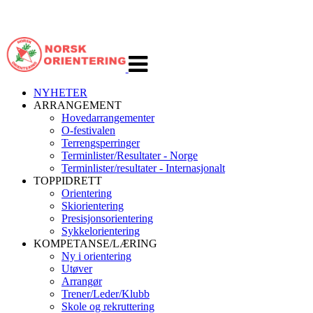
Veksle
navigasjon
NYHETER
ARRANGEMENT
Hovedarrangementer
O-festivalen
Terrengsperringer
Terminlister/Resultater - Norge
Terminlister/resultater - Internasjonalt
TOPPIDRETT
Orientering
Skiorientering
Presisjonsorientering
Sykkelorientering
KOMPETANSE/LÆRING
Ny i orientering
Utøver
Arrangør
Trener/Leder/Klubb
Skole og rekruttering