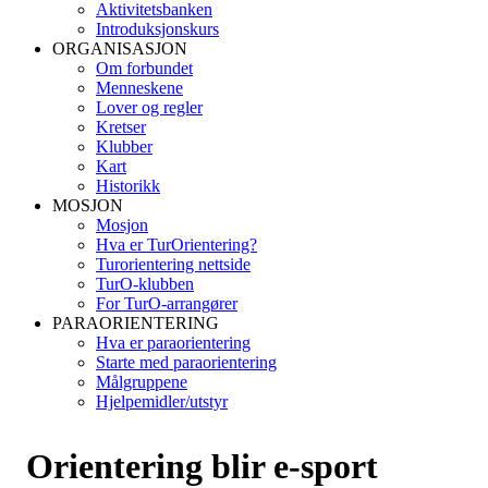
Aktivitetsbanken
Introduksjonskurs
ORGANISASJON
Om forbundet
Menneskene
Lover og regler
Kretser
Klubber
Kart
Historikk
MOSJON
Mosjon
Hva er TurOrientering?
Turorientering nettside
TurO-klubben
For TurO-arrangører
PARAORIENTERING
Hva er paraorientering
Starte med paraorientering
Målgruppene
Hjelpemidler/utstyr
Orientering blir e-sport