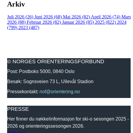
Arkiv
Juli 2026 (26)
Juni 2026 (68)
Mai 2026 (82)
April 2026 (74)
Mars
2026 (88)
Februar 2026 (82)
Januar 2026 (85)
2025 (822)
2024
(799)
2023 (487)
© NORGES ORIENTERINGSFORBUND
Post: Postboks 5000, 0840 Oslo
Besøk: Sognsveien 73 L, Ullevål Stadion
Pressekontakt:
nof@orientering.no
PRESSE
Her finner du nøkkelinformasjon for ski-o sesongen 2025 -
2026 og orienteringssesongen 2026.
Klikk her