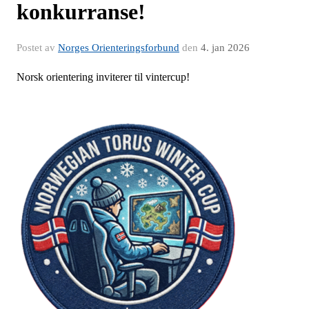
konkurranse!
Postet av
Norges Orienteringsforbund
den
4. jan 2026
Norsk orientering inviterer til vintercup!