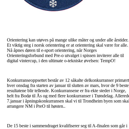
Orientering kan utøves på mange ulike måter og under alle årstider.
Et viktig steg i norsk orientering er at orientering skal være for alle.
Nå åpnes døren til e-sport orientering, når Norges
Orienteringsforbund med Pre-o utvalget i spissen inviterer alle til
digital vintercup, i den ultimate o-tekniske øvelsen: TempO!
Konkurranseoppsettet består av 12 såkalte delkonkurranser primært
hver onsdag fra starten av januar til slutten av mars, hvor de 9 beste
resultatene blir tellende. Konkurransene er fra ekte steder i Norge,
helt fra Bodø til Ås og med flere konkurranser i Trøndelag. Allered
7.januar i åpningskonkurransen skal vi til Trondheim byen som ska
arrangere NM i PreO til høsten..
De 15 beste i sammendraget kvalifiserer seg til A-finalen som går i