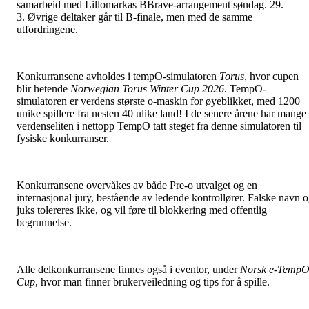
samarbeid med Lillomarkas BBrave-arrangement søndag. 29.
3. Øvrige deltaker går til B-finale, men med de samme
utfordringene.
Konkurransene avholdes i tempO-simulatoren
Torus
, hvor cupen
blir hetende
Norwegian Torus Winter Cup 2026
. TempO-
simulatoren er verdens største o-maskin for øyeblikket, med 1200
unike spillere fra nesten 40 ulike land! I de senere årene har mange 
verdenseliten i nettopp TempO tatt steget fra denne simulatoren til
fysiske konkurranser.
Konkurransene overvåkes av både Pre-o utvalget og en
internasjonal jury, bestående av ledende kontrollører. Falske navn 
juks tolereres ikke, og vil føre til blokkering med offentlig
begrunnelse.
Alle delkonkurransene finnes også i eventor, under
Norsk e-Temp
Cup
, hvor man finner brukerveiledning og tips for å spille.