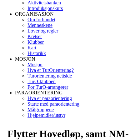
Aktivitetsbanken
Introduksjonskurs
ORGANISASJON
Om forbundet
Menneskene
Lover og regler
Kretser
Klubber
Kart
Historikk
MOSJON
Mosjon
Hva er TurOrientering?
Turorientering nettside
TurO-klubben
For TurO-arrangører
PARAORIENTERING
Hva er paraorientering
Starte med paraorientering
Målgruppene
Hjelpemidler/utstyr
Flytter Hovedløp, samt NM-