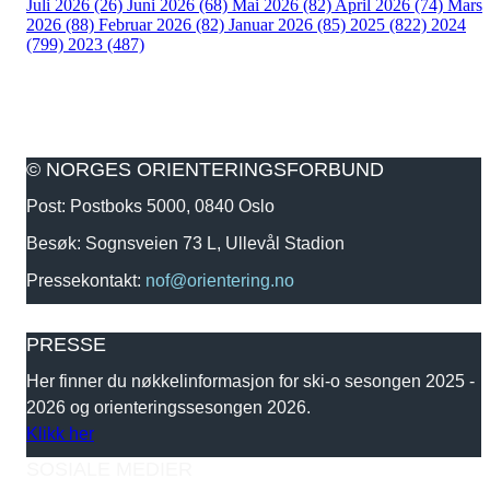
Juli 2026 (26)
Juni 2026 (68)
Mai 2026 (82)
April 2026 (74)
Mars
2026 (88)
Februar 2026 (82)
Januar 2026 (85)
2025 (822)
2024
(799)
2023 (487)
© NORGES ORIENTERINGSFORBUND
Post: Postboks 5000, 0840 Oslo
Besøk: Sognsveien 73 L, Ullevål Stadion
Pressekontakt:
nof@orientering.no
PRESSE
Her finner du nøkkelinformasjon for ski-o sesongen 2025 -
2026 og orienteringssesongen 2026.
Klikk her
SOSIALE MEDIER