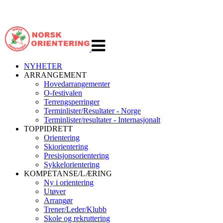
Veksle
navigasjon
NYHETER
ARRANGEMENT
Hovedarrangementer
O-festivalen
Terrengsperringer
Terminlister/Resultater - Norge
Terminlister/resultater - Internasjonalt
TOPPIDRETT
Orientering
Skiorientering
Presisjonsorientering
Sykkelorientering
KOMPETANSE/LÆRING
Ny i orientering
Utøver
Arrangør
Trener/Leder/Klubb
Skole og rekruttering