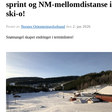
sprint og NM-mellomdistanse i
ski-o!
Postet av
Norges Orienteringsforbund
den
2. jan 2026
Snømangel skaper endringer i terminlisten!