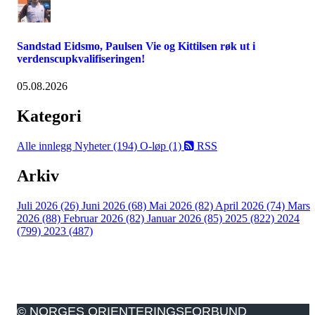
Sandstad Eidsmo, Paulsen Vie og Kittilsen røk ut i
verdenscupkvalifiseringen!
05.08.2026
Kategori
Alle innlegg
Nyheter (194)
O-løp (1)
RSS
Arkiv
Juli 2026 (26)
Juni 2026 (68)
Mai 2026 (82)
April 2026 (74)
Mars
2026 (88)
Februar 2026 (82)
Januar 2026 (85)
2025 (822)
2024
(799)
2023 (487)
© NORGES ORIENTERINGSFORBUND