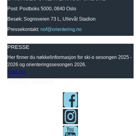
Post: Postboks 5000, 0840 Oslo
Besøk: Sognsveien 73 L, Ullevål Stadion
Pressekontakt:
nof@orientering.no
PRESSE
Her finner du nøkkelinformasjon for ski-o sesongen 2025 -
2026 og orienteringssesongen 2026.
Klikk her
SOSIALE MEDIER