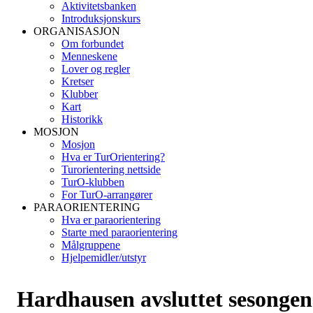
Aktivitetsbanken
Introduksjonskurs
ORGANISASJON
Om forbundet
Menneskene
Lover og regler
Kretser
Klubber
Kart
Historikk
MOSJON
Mosjon
Hva er TurOrientering?
Turorientering nettside
TurO-klubben
For TurO-arrangører
PARAORIENTERING
Hva er paraorientering
Starte med paraorientering
Målgruppene
Hjelpemidler/utstyr
Hardhausen avsluttet sesongen