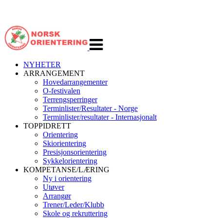
Veksle
navigasjon
NYHETER
ARRANGEMENT
Hovedarrangementer
O-festivalen
Terrengsperringer
Terminlister/Resultater - Norge
Terminlister/resultater - Internasjonalt
TOPPIDRETT
Orientering
Skiorientering
Presisjonsorientering
Sykkelorientering
KOMPETANSE/LÆRING
Ny i orientering
Utøver
Arrangør
Trener/Leder/Klubb
Skole og rekruttering