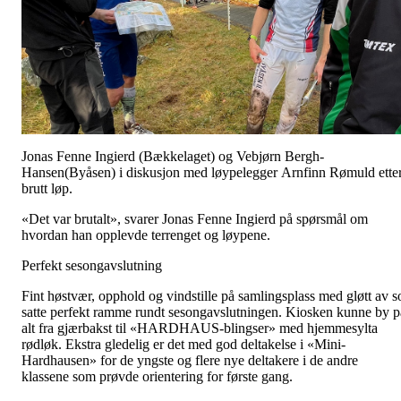
Jonas Fenne Ingierd (Bækkelaget) og Vebjørn Bergh-
Hansen(Byåsen) i diskusjon med løypelegger Arnfinn Rømuld ette
brutt løp.
«Det var brutalt», svarer Jonas Fenne Ingierd på spørsmål om
hvordan han opplevde terrenget og løypene.
Perfekt sesongavslutning
Fint høstvær, opphold og vindstille på samlingsplass med gløtt av s
satte perfekt ramme rundt sesongavslutningen. Kiosken kunne by p
alt fra gjærbakst til «HARDHAUS-blingser» med hjemmesylta
rødløk. Ekstra gledelig er det med god deltakelse i «Mini-
Hardhausen» for de yngste og flere nye deltakere i de andre
klassene som prøvde orientering for første gang.