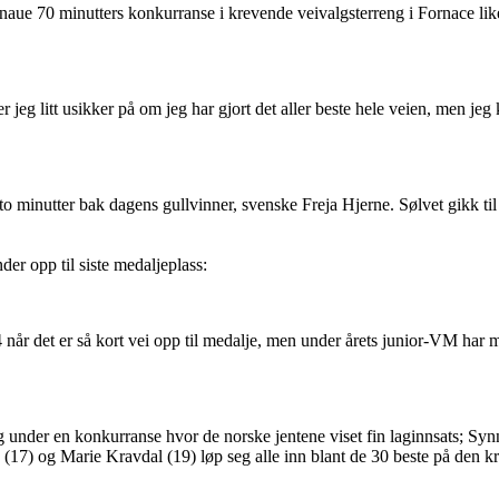
naue 70 minutters konkurranse i krevende veivalgsterreng i Fornace lik
 jeg litt usikker på om jeg har gjort det aller beste hele veien, men jeg k
o minutter bak dagens gullvinner, svenske Freja Hjerne. Sølvet gikk ti
er opp til siste medaljeplass:
r 4 når det er så kort vei opp til medalje, men under årets junior-VM har 
ag under en konkurranse hvor de norske jentene viset fin laginnsats; Sy
(17) og Marie Kravdal (19) løp seg alle inn blant de 30 beste på den k