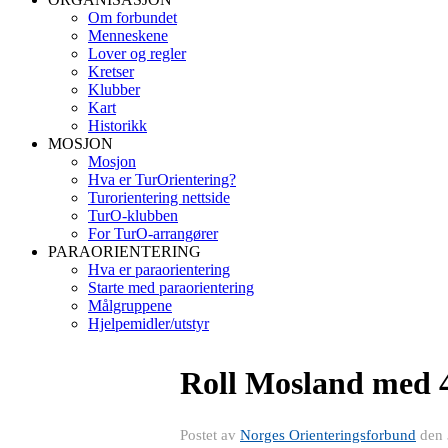
Om forbundet
Menneskene
Lover og regler
Kretser
Klubber
Kart
Historikk
MOSJON
Mosjon
Hva er TurOrientering?
Turorientering nettside
TurO-klubben
For TurO-arrangører
PARAORIENTERING
Hva er paraorientering
Starte med paraorientering
Målgruppene
Hjelpemidler/utstyr
Roll Mosland med 4
Postet av
Norges Orienteringsforbund
den