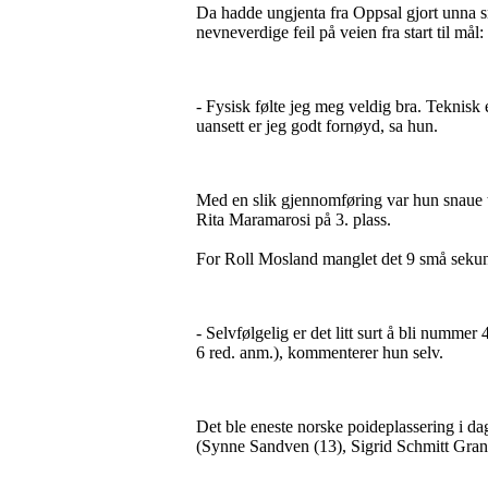
Da hadde ungjenta fra Oppsal gjort unna s
nevneverdige feil på veien fra start til mål:
- Fysisk følte jeg meg veldig bra. Teknisk er
uansett er jeg godt fornøyd, sa hun.
Med en slik gjennomføring var hun snaue t
Rita Maramarosi på 3. plass.
For Roll Mosland manglet det 9 små sekund
- Selvfølgelig er det litt surt å bli numme
6 red. anm.), kommenterer hun selv.
Det ble eneste norske poideplassering i d
(Synne Sandven (13), Sigrid Schmitt Gran 