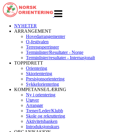
Veksle
navigasjon
NYHETER
ARRANGEMENT
Hovedarrangementer
O-festivalen
Terrengsperringer
Terminlister/Resultater - Norge
Terminlister/resultater - Internasjonalt
TOPPIDRETT
Orientering
Skiorientering
Presisjonsorientering
Sykkelorientering
KOMPETANSE/LÆRING
Ny i orientering
Utøver
Arrangør
Trener/Leder/Klubb
Skole og rekruttering
Aktivitetsbanken
Introduksjonskurs
ORGANISASJON