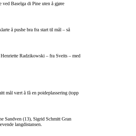
e ved Baselga di Pine uten å gjøre
larte å pushe bra fra start til mål – så
l Henriette Radzikowski – fra Sveits – med
mitt mål vært å få en poideplassering (topp
nne Sandven (13), Sigrid Schmitt Gran
revende langdistansen.