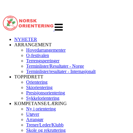
Veksle
navigasjon
NYHETER
ARRANGEMENT
Hovedarrangementer
O-festivalen
Terrengsperringer
Terminlister/Resultater - Norge
Terminlister/resultater - Internasjonalt
TOPPIDRETT
Orientering
Skiorientering
Presisjonsorientering
Sykkelorientering
KOMPETANSE/LÆRING
Ny i orientering
Utøver
Arrangør
Trener/Leder/Klubb
Skole og rekruttering