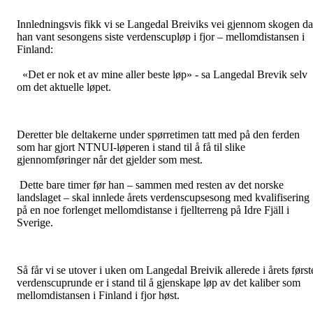
Innledningsvis fikk vi se Langedal Breiviks vei gjennom skogen da
han vant sesongens siste verdenscupløp i fjor – mellomdistansen i
Finland:
«Det er nok et av mine aller beste løp» - sa Langedal Brevik selv
om det aktuelle løpet.
Deretter ble deltakerne under spørretimen tatt med på den ferden
som har gjort NTNUI-løperen i stand til å få til slike
gjennomføringer når det gjelder som mest.
Dette bare timer før han – sammen med resten av det norske
landslaget – skal innlede årets verdenscupsesong med kvalifisering
på en noe forlenget mellomdistanse i fjellterreng på Idre Fjäll i
Sverige.
Så får vi se utover i uken om Langedal Breivik allerede i årets først
verdenscuprunde er i stand til å gjenskape løp av det kaliber som
mellomdistansen i Finland i fjor høst.