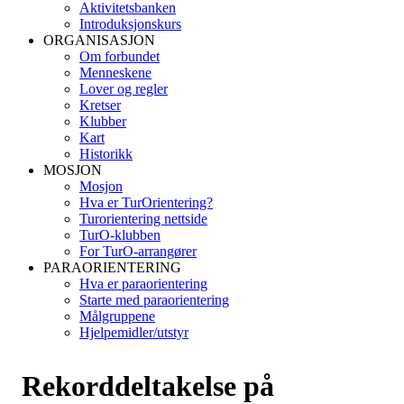
Aktivitetsbanken
Introduksjonskurs
ORGANISASJON
Om forbundet
Menneskene
Lover og regler
Kretser
Klubber
Kart
Historikk
MOSJON
Mosjon
Hva er TurOrientering?
Turorientering nettside
TurO-klubben
For TurO-arrangører
PARAORIENTERING
Hva er paraorientering
Starte med paraorientering
Målgruppene
Hjelpemidler/utstyr
Rekorddeltakelse på