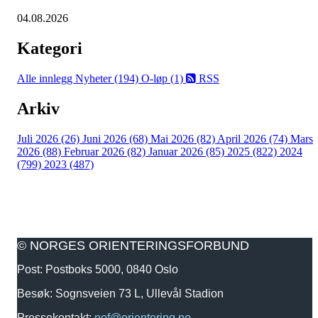
04.08.2026
Kategori
Alle innlegg
Nyheter (194)
O-løp (1)
RSS
Arkiv
Juli 2026 (26)
Juni 2026 (68)
Mai 2026 (82)
April 2026 (74)
Mars
2026 (88)
Februar 2026 (82)
Januar 2026 (85)
2025 (822)
2024
(799)
2023 (487)
© NORGES ORIENTERINGSFORBUND
Post: Postboks 5000, 0840 Oslo
Besøk: Sognsveien 73 L, Ullevål Stadion
Pressekontakt:
nof@orientering.no