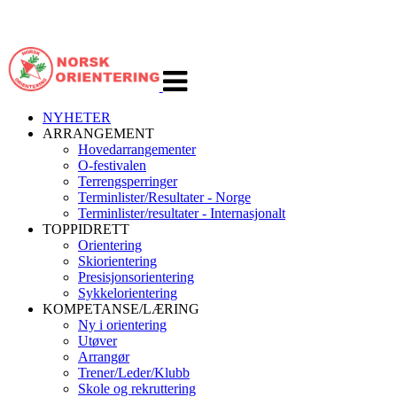
Veksle
navigasjon
NYHETER
ARRANGEMENT
Hovedarrangementer
O-festivalen
Terrengsperringer
Terminlister/Resultater - Norge
Terminlister/resultater - Internasjonalt
TOPPIDRETT
Orientering
Skiorientering
Presisjonsorientering
Sykkelorientering
KOMPETANSE/LÆRING
Ny i orientering
Utøver
Arrangør
Trener/Leder/Klubb
Skole og rekruttering