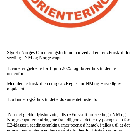
Styret i Norges Orienteringsforbund har vedtatt en ny «Forskrift for
seeding i NM og Norgescup».
Denne er gjeldene fra 1. juni 2025, og du ser link til denne
nedenfor.
Med denne forskriften er også «Regler for NM og Hovedløp»
oppdatert.
Du finner også link til dette dokumentet nedenfor.
Når det gjelder førstnevnte, altså «Forskrift for seeding i NM og
Norgescup», er endringene fra tidligere at det er ny poengskala for
E2-klasser i seedingsranking (mer poeng å hente), i tillegg til at det
er noen endringer med tanke på startpuljer for førsteårsseniorer.