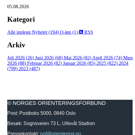
05.08.2026
Kategori
Alle innlegg
Nyheter (194)
O-løp (1)
RSS
Arkiv
Juli 2026 (26)
Juni 2026 (68)
Mai 2026 (82)
April 2026 (74)
Mars
2026 (88)
Februar 2026 (82)
Januar 2026 (85)
2025 (822)
2024
(799)
2023 (487)
© NORGES ORIENTERINGSFORBUND
Post: Postboks 5000, 0840 Oslo
Besøk: Sognsveien 73 L, Ullevål Stadion
Pressekontakt:
nof@orientering.no