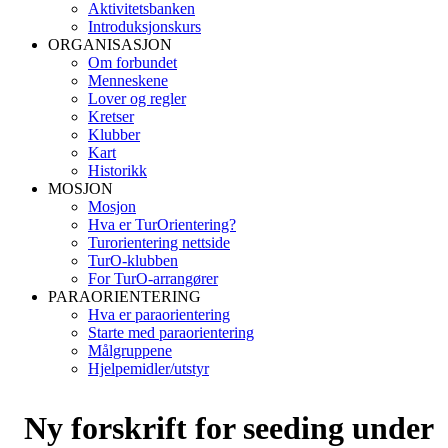
Aktivitetsbanken
Introduksjonskurs
ORGANISASJON
Om forbundet
Menneskene
Lover og regler
Kretser
Klubber
Kart
Historikk
MOSJON
Mosjon
Hva er TurOrientering?
Turorientering nettside
TurO-klubben
For TurO-arrangører
PARAORIENTERING
Hva er paraorientering
Starte med paraorientering
Målgruppene
Hjelpemidler/utstyr
Ny forskrift for seeding under