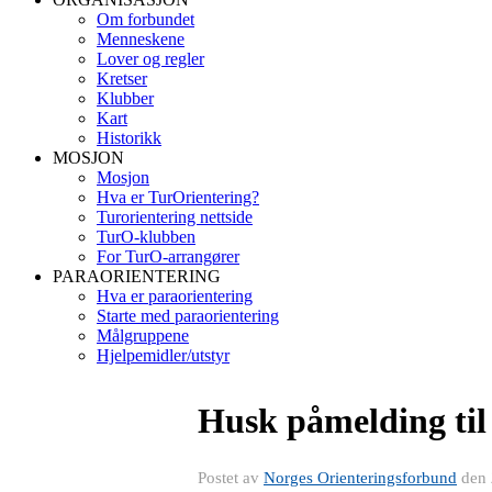
Om forbundet
Menneskene
Lover og regler
Kretser
Klubber
Kart
Historikk
MOSJON
Mosjon
Hva er TurOrientering?
Turorientering nettside
TurO-klubben
For TurO-arrangører
PARAORIENTERING
Hva er paraorientering
Starte med paraorientering
Målgruppene
Hjelpemidler/utstyr
Husk påmelding til
Postet av
Norges Orienteringsforbund
den