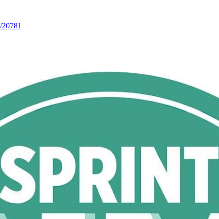
w/20781