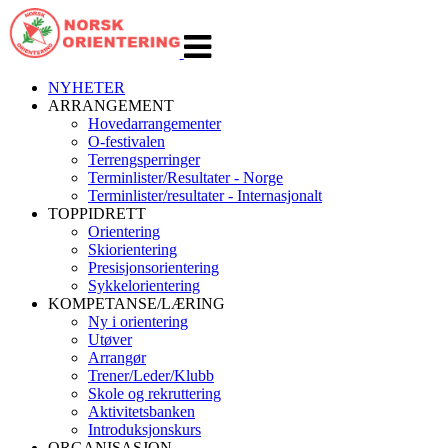
Veksle
navigasjon
NYHETER
ARRANGEMENT
Hovedarrangementer
O-festivalen
Terrengsperringer
Terminlister/Resultater - Norge
Terminlister/resultater - Internasjonalt
TOPPIDRETT
Orientering
Skiorientering
Presisjonsorientering
Sykkelorientering
KOMPETANSE/LÆRING
Ny i orientering
Utøver
Arrangør
Trener/Leder/Klubb
Skole og rekruttering
Aktivitetsbanken
Introduksjonskurs
ORGANISASJON