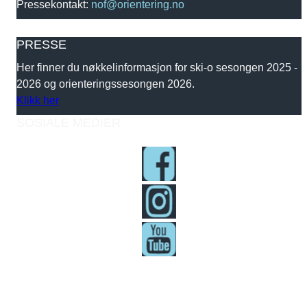
Pressekontakt:
nof@orientering.no
PRESSE
Her finner du nøkkelinformasjon for ski-o sesongen 2025 -
2026 og orienteringssesongen 2026.
Klikk her
SOSIALE MEDIER