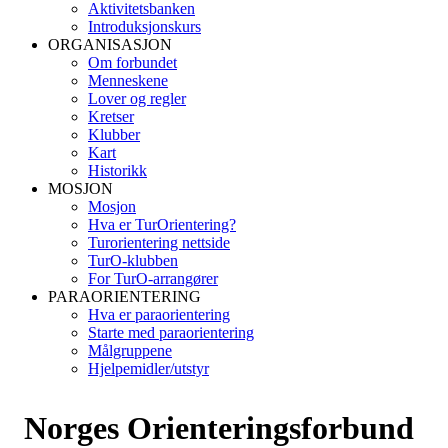
Aktivitetsbanken
Introduksjonskurs
ORGANISASJON
Om forbundet
Menneskene
Lover og regler
Kretser
Klubber
Kart
Historikk
MOSJON
Mosjon
Hva er TurOrientering?
Turorientering nettside
TurO-klubben
For TurO-arrangører
PARAORIENTERING
Hva er paraorientering
Starte med paraorientering
Målgruppene
Hjelpemidler/utstyr
Norges Orienteringsforbund