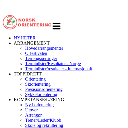
Veksle
navigasjon
NYHETER
ARRANGEMENT
Hovedarrangementer
O-festivalen
Terrengsperringer
Terminlister/Resultater - Norge
Terminlister/resultater - Internasjonalt
TOPPIDRETT
Orientering
Skiorientering
Presisjonsorientering
Sykkelorientering
KOMPETANSE/LÆRING
Ny i orientering
Utøver
Arrangør
Trener/Leder/Klubb
Skole og rekruttering