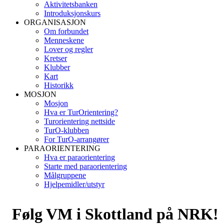
Aktivitetsbanken
Introduksjonskurs
ORGANISASJON
Om forbundet
Menneskene
Lover og regler
Kretser
Klubber
Kart
Historikk
MOSJON
Mosjon
Hva er TurOrientering?
Turorientering nettside
TurO-klubben
For TurO-arrangører
PARAORIENTERING
Hva er paraorientering
Starte med paraorientering
Målgruppene
Hjelpemidler/utstyr
Følg VM i Skottland på NRK!