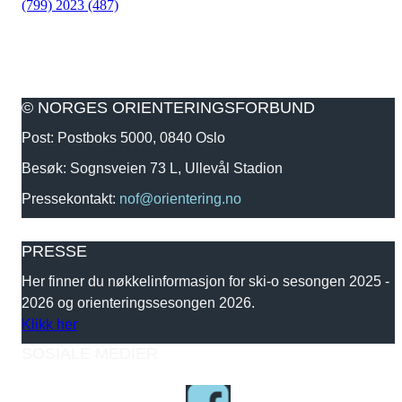
(799)
2023 (487)
© NORGES ORIENTERINGSFORBUND
Post: Postboks 5000, 0840 Oslo
Besøk: Sognsveien 73 L, Ullevål Stadion
Pressekontakt:
nof@orientering.no
PRESSE
Her finner du nøkkelinformasjon for ski-o sesongen 2025 -
2026 og orienteringssesongen 2026.
Klikk her
SOSIALE MEDIER