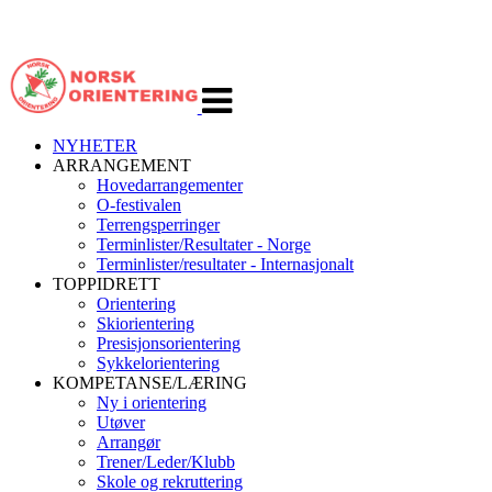
Veksle
navigasjon
NYHETER
ARRANGEMENT
Hovedarrangementer
O-festivalen
Terrengsperringer
Terminlister/Resultater - Norge
Terminlister/resultater - Internasjonalt
TOPPIDRETT
Orientering
Skiorientering
Presisjonsorientering
Sykkelorientering
KOMPETANSE/LÆRING
Ny i orientering
Utøver
Arrangør
Trener/Leder/Klubb
Skole og rekruttering