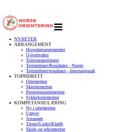
Veksle
navigasjon
NYHETER
ARRANGEMENT
Hovedarrangementer
O-festivalen
Terrengsperringer
Terminlister/Resultater - Norge
Terminlister/resultater - Internasjonalt
TOPPIDRETT
Orientering
Skiorientering
Presisjonsorientering
Sykkelorientering
KOMPETANSE/LÆRING
Ny i orientering
Utøver
Arrangør
Trener/Leder/Klubb
Skole og rekruttering