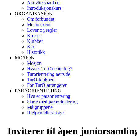
Aktivitetsbanken
Introduksjonskurs
ORGANISASJON
Om forbundet
Menneskene
Lover og regler
Kretser
Klubber
Kart
Historikk
MOSJON
Mosjon
Hva er TurOrientering?
Turorientering nettside
TurO-klubben
For TurO-arrangører
PARAORIENTERING
Hva er paraorientering
Starte med paraorientering
Målgruppene
Hjelpemidler/utstyr
Inviterer til åpen juniorsamlin