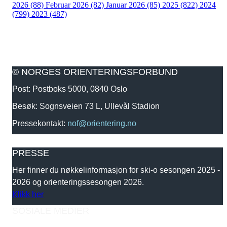
2026 (88)
Februar 2026 (82)
Januar 2026 (85)
2025 (822)
2024
(799)
2023 (487)
© NORGES ORIENTERINGSFORBUND
Post: Postboks 5000, 0840 Oslo
Besøk: Sognsveien 73 L, Ullevål Stadion
Pressekontakt:
nof@orientering.no
PRESSE
Her finner du nøkkelinformasjon for ski-o sesongen 2025 -
2026 og orienteringssesongen 2026.
Klikk her
SOSIALE MEDIER