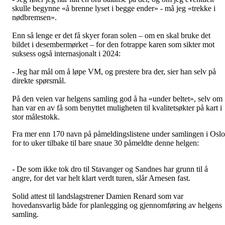
skulle begynne «å brenne lyset i begge ender» - må jeg «trekke i
nødbremsen».
Enn så lenge er det få skyer foran solen – om en skal bruke det
bildet i desembermørket – for den fotrappe karen som sikter mot
suksess også internasjonalt i 2024:
- Jeg har mål om å løpe VM, og prestere bra der, sier han selv på
direkte spørsmål.
På den veien var helgens samling god å ha «under beltet», selv om
han var en av få som benyttet muligheten til kvalitetsøkter på kart i
stor målestokk.
Fra mer enn 170 navn på påmeldingslistene under samlingen i Oslo
for to uker tilbake til bare snaue 30 påmeldte denne helgen:
- De som ikke tok dro til Stavanger og Sandnes har grunn til å
angre, for det var helt klart verdt turen, slår Arnesen fast.
Solid attest til landslagstrener Damien Renard som var
hovedansvarlig både for planlegging og gjennomføring av helgens
samling.