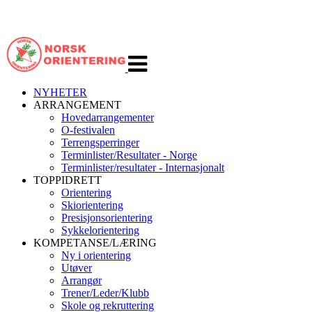
Veksle
navigasjon
NYHETER
ARRANGEMENT
Hovedarrangementer
O-festivalen
Terrengsperringer
Terminlister/Resultater - Norge
Terminlister/resultater - Internasjonalt
TOPPIDRETT
Orientering
Skiorientering
Presisjonsorientering
Sykkelorientering
KOMPETANSE/LÆRING
Ny i orientering
Utøver
Arrangør
Trener/Leder/Klubb
Skole og rekruttering