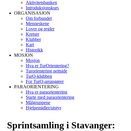
Aktivitetsbanken
Introduksjonskurs
ORGANISASJON
Om forbundet
Menneskene
Lover og regler
Kretser
Klubber
Kart
Historikk
MOSJON
Mosjon
Hva er TurOrientering?
Turorientering nettside
TurO-klubben
For TurO-arrangører
PARAORIENTERING
Hva er paraorientering
Starte med paraorientering
Målgruppene
Hjelpemidler/utstyr
Sprintsamling i Stavanger: