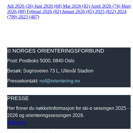
Juli 2026 (26)
Juni 2026 (68)
Mai 2026 (82)
April 2026 (74)
Mars
2026 (88)
Februar 2026 (82)
Januar 2026 (85)
2025 (822)
2024
(799)
2023 (487)
© NORGES ORIENTERINGSFORBUND
Post: Postboks 5000, 0840 Oslo
Besøk: Sognsveien 73 L, Ullevål Stadion
Pressekontakt:
nof@orientering.no
PRESSE
Her finner du nøkkelinformasjon for ski-o sesongen 2025 -
2026 og orienteringssesongen 2026.
Klikk her
SOSIALE MEDIER