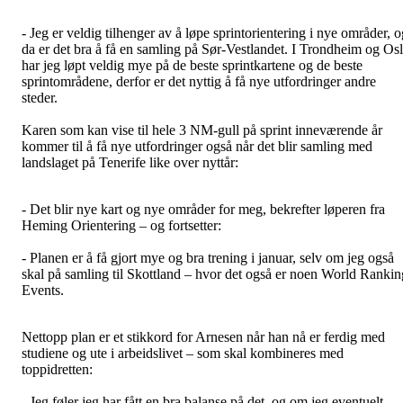
- Jeg er veldig tilhenger av å løpe sprintorientering i nye områder, o
da er det bra å få en samling på Sør-Vestlandet. I Trondheim og Os
har jeg løpt veldig mye på de beste sprintkartene og de beste
sprintområdene, derfor er det nyttig å få nye utfordringer andre
steder.
Karen som kan vise til hele 3 NM-gull på sprint inneværende år
kommer til å få nye utfordringer også når det blir samling med
landslaget på Tenerife like over nyttår:
- Det blir nye kart og nye områder for meg, bekrefter løperen fra
Heming Orientering – og fortsetter:
- Planen er å få gjort mye og bra trening i januar, selv om jeg også
skal på samling til Skottland – hvor det også er noen World Rankin
Events.
Nettopp plan er et stikkord for Arnesen når han nå er ferdig med
studiene og ute i arbeidslivet – som skal kombineres med
toppidretten:
- Jeg føler jeg har fått en bra balanse på det, og om jeg eventuelt