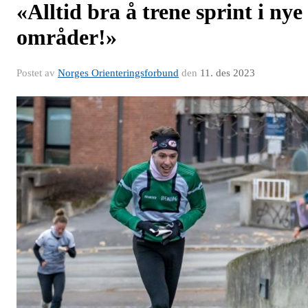
«Alltid bra å trene sprint i nye
områder!»
Postet av
Norges Orienteringsforbund
den
11. des 2023