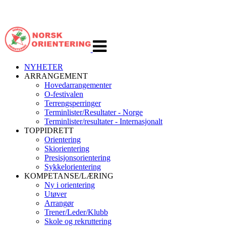
Veksle
navigasjon
NYHETER
ARRANGEMENT
Hovedarrangementer
O-festivalen
Terrengsperringer
Terminlister/Resultater - Norge
Terminlister/resultater - Internasjonalt
TOPPIDRETT
Orientering
Skiorientering
Presisjonsorientering
Sykkelorientering
KOMPETANSE/LÆRING
Ny i orientering
Utøver
Arrangør
Trener/Leder/Klubb
Skole og rekruttering