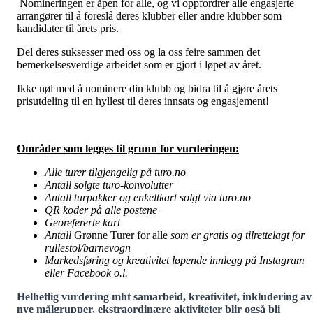
Nomineringen er åpen for alle, og vi oppfordrer alle engasjerte
arrangører til å foreslå deres klubber eller andre klubber som
kandidater til årets pris.
Del deres suksesser med oss og la oss feire sammen det
bemerkelsesverdige arbeidet som er gjort i løpet av året.
Ikke nøl med å nominere din klubb og bidra til å gjøre årets
prisutdeling til en hyllest til deres innsats og engasjement!
Områder som legges til grunn for vurderingen:
Alle turer tilgjengelig på turo.no
Antall solgte turo-konvolutter
Antall turpakker og enkeltkart solgt via turo.no
QR koder på alle postene
Georefererte kart
Antall
Grønne Turer for alle
som er gratis og tilrettelagt for
rullestol/barnevogn
Markedsføring og kreativitet løpende innlegg på Instagram
eller Facebook o.l.
Helhetlig vurdering mht samarbeid, kreativitet, inkludering av
nye målgrupper, ekstraordinære aktiviteter blir også bli