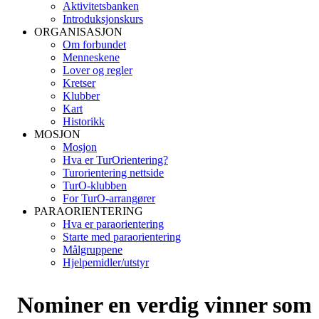
Aktivitetsbanken
Introduksjonskurs
ORGANISASJON
Om forbundet
Menneskene
Lover og regler
Kretser
Klubber
Kart
Historikk
MOSJON
Mosjon
Hva er TurOrientering?
Turorientering nettside
TurO-klubben
For TurO-arrangører
PARAORIENTERING
Hva er paraorientering
Starte med paraorientering
Målgruppene
Hjelpemidler/utstyr
Nominer en verdig vinner som