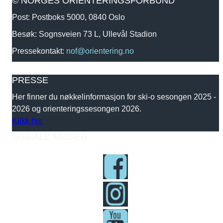
© NORGES ORIENTERINGSFORBUND
Post: Postboks 5000, 0840 Oslo
Besøk: Sognsveien 73 L, Ullevål Stadion
Pressekontakt:
nof@orientering.no
PRESSE
Her finner du nøkkelinformasjon for ski-o sesongen 2025 -
2026 og orienteringssesongen 2026.
Klikk her
SOSIALE MEDIER