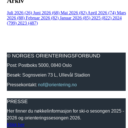
Arkiv
Juli 2026 (26)
Juni 2026 (68)
Mai 2026 (82)
April 2026 (74)
Mars
2026 (88)
Februar 2026 (82)
Januar 2026 (85)
2025 (822)
2024
(799)
2023 (487)
© NORGES ORIENTERINGSFORBUND
Post: Postboks 5000, 0840 Oslo
Besøk: Sognsveien 73 L, Ullevål Stadion
Pressekontakt:
nof@orientering.no
PRESSE
Her finner du nøkkelinformasjon for ski-o sesongen 2025 -
2026 og orienteringssesongen 2026.
Klikk her