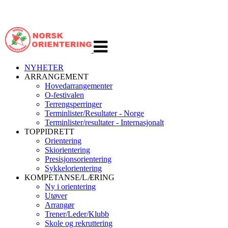
Veksle
navigasjon
NYHETER
ARRANGEMENT
Hovedarrangementer
O-festivalen
Terrengsperringer
Terminlister/Resultater - Norge
Terminlister/resultater - Internasjonalt
TOPPIDRETT
Orientering
Skiorientering
Presisjonsorientering
Sykkelorientering
KOMPETANSE/LÆRING
Ny i orientering
Utøver
Arrangør
Trener/Leder/Klubb
Skole og rekruttering