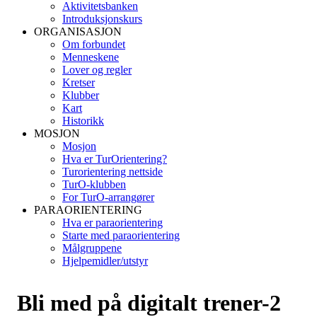
Aktivitetsbanken
Introduksjonskurs
ORGANISASJON
Om forbundet
Menneskene
Lover og regler
Kretser
Klubber
Kart
Historikk
MOSJON
Mosjon
Hva er TurOrientering?
Turorientering nettside
TurO-klubben
For TurO-arrangører
PARAORIENTERING
Hva er paraorientering
Starte med paraorientering
Målgruppene
Hjelpemidler/utstyr
Bli med på digitalt trener-2