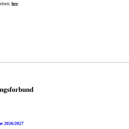
delsen:
her
ingsforbund
e 2026/2027