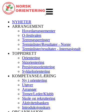
Veksle
navigasjon
NYHETER
ARRANGEMENT
Hovedarrangementer
O-festivalen
Terrengsperringer
Terminlister/Resultater - Norge
Terminlister/resultater - Internasjonalt
TOPPIDRETT
Orientering
Skiorientering
Presisjonsorientering
Sykkelorientering
KOMPETANSE/LÆRING
Ny i orientering
Utøver
Arrangør
Trener/Leder/Klubb
Skole og rekruttering
Aktivitetsbanken
Introduksjonskurs
ORGANISASJON