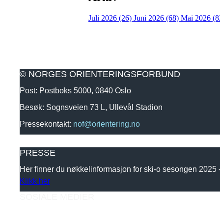
Juli 2026 (26)
Juni 2026 (68)
Mai 2026 (8
© NORGES ORIENTERINGSFORBUND
Post: Postboks 5000, 0840 Oslo
Besøk: Sognsveien 73 L, Ullevål Stadion
Pressekontakt:
nof@orientering.no
PRESSE
Her finner du nøkkelinformasjon for ski-o sesongen 2025
Klikk her
SOSIALE MEDIER