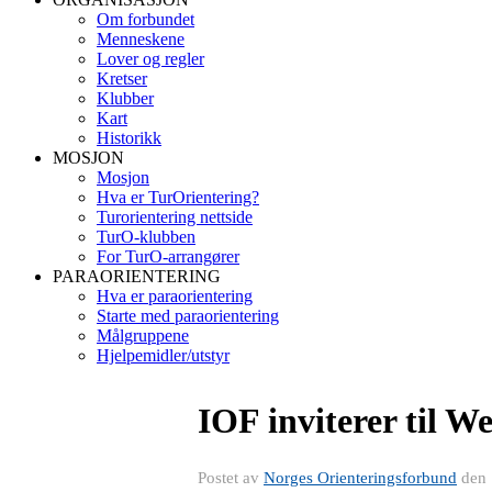
Om forbundet
Menneskene
Lover og regler
Kretser
Klubber
Kart
Historikk
MOSJON
Mosjon
Hva er TurOrientering?
Turorientering nettside
TurO-klubben
For TurO-arrangører
PARAORIENTERING
Hva er paraorientering
Starte med paraorientering
Målgruppene
Hjelpemidler/utstyr
IOF inviterer til W
Postet av
Norges Orienteringsforbund
den