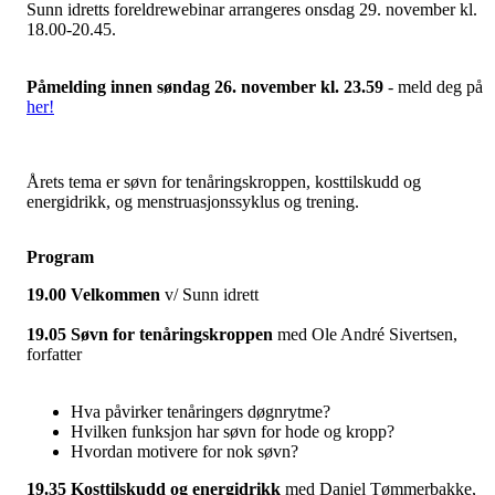
Sunn idretts foreldrewebinar arrangeres onsdag 29. november kl.
18.00-20.45.
Påmelding innen søndag 26. november kl. 23.59
- meld deg på
her!
Årets tema er søvn for tenåringskroppen, kosttilskudd og
energidrikk, og menstruasjonssyklus og trening.
Program
19.00 Velkommen
v/ Sunn idrett
19.05 Søvn for tenåringskroppen
med Ole André Sivertsen,
forfatter
Hva påvirker tenåringers døgnrytme?
Hvilken funksjon har søvn for hode og kropp?
Hvordan motivere for nok søvn?
19.35 Kosttilskudd og energidrikk
med Daniel Tømmerbakke,