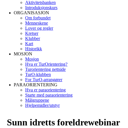
Aktivitetsbanken
Introduksjonskurs
ORGANISASJON
Om forbundet
Menneskene
Lover og regler
Kretser
Klubber
Kart
Historikk
MOSJON
Mosjon
Hva er TurOrientering?
Turorientering nettside
TurO-klubben
For TurO-arrangører
PARAORIENTERING
Hva er paraorientering
Starte med paraorientering
Målgruppene
Hjelpemidler/utstyr
Sunn idretts foreldrewebinar