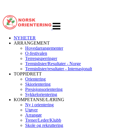
Veksle
navigasjon
NYHETER
ARRANGEMENT
Hovedarrangementer
O-festivalen
Terrengsperringer
Terminlister/Resultater - Norge
Terminlister/resultater - Internasjonalt
TOPPIDRETT
Orientering
Skiorientering
Presisjonsorientering
Sykkelorientering
KOMPETANSE/LÆRING
Ny i orientering
Utøver
Arrangør
Trener/Leder/Klubb
Skole og rekruttering