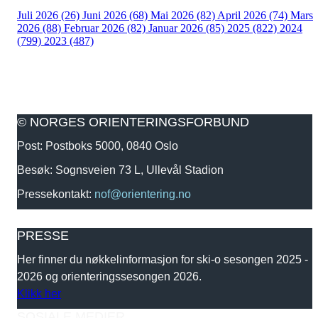
Juli 2026 (26)
Juni 2026 (68)
Mai 2026 (82)
April 2026 (74)
Mars
2026 (88)
Februar 2026 (82)
Januar 2026 (85)
2025 (822)
2024
(799)
2023 (487)
© NORGES ORIENTERINGSFORBUND
Post: Postboks 5000, 0840 Oslo
Besøk: Sognsveien 73 L, Ullevål Stadion
Pressekontakt:
nof@orientering.no
PRESSE
Her finner du nøkkelinformasjon for ski-o sesongen 2025 -
2026 og orienteringssesongen 2026.
Klikk her
SOSIALE MEDIER