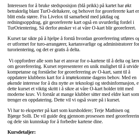
Interessen for å bruke stedsposisjon (blå prikk) på kartet har økt
betraktelig blant TurO-deltakere, og behovet for georefererte kart er
blitt enda større. Fra Livelox til samarbeid med jaktlag og
redningsoppdrag, gir georefererte kart også en uvurderlig fordel i
TurOrientering. Så derfor ønsker vi at våre O-kart blir georeferert.
Kurset tar sikte på å hjelpe å forstå hvordan georeferering utføres o
er utformet for turo-arrangører, kartansvarlige og administratorer fo
turorientering, og det er gratis å delta.
Vi oppfordrer alle som har et ansvar for o-kartene til å delta og lær
om georeferering. Kurset representerer en unik mulighet til å utvide
kompetanse og forståelse for georeferering av O-kart, samt til å
oppdatere klubbens kart for å imøtekomme dagens behov. Med en
økende interesse for å dra nytte av teknologi og stedsinformasjon, e
dette kurset et viktig skritt i å sikre at våre O-kart holder tritt med
moderne krav. Vi forstår at mange klubber sitter med eldre kart som
trenger en oppdatering. Dette vil vi også svare på i kurset.
Vi har to eksperter på kart som kursholdere; Terje Mathisen og
Bjørge Solli. De vil guide deg gjennom prosessen med georefereri
og dele sin kunnskap for å forbedre kartene dine.
Kursdetaljer: