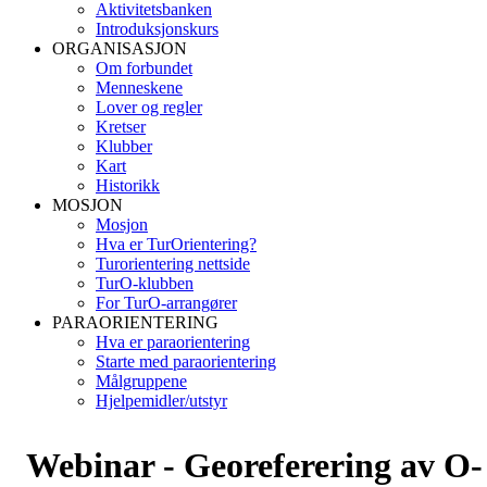
Aktivitetsbanken
Introduksjonskurs
ORGANISASJON
Om forbundet
Menneskene
Lover og regler
Kretser
Klubber
Kart
Historikk
MOSJON
Mosjon
Hva er TurOrientering?
Turorientering nettside
TurO-klubben
For TurO-arrangører
PARAORIENTERING
Hva er paraorientering
Starte med paraorientering
Målgruppene
Hjelpemidler/utstyr
Webinar - Georeferering av O-