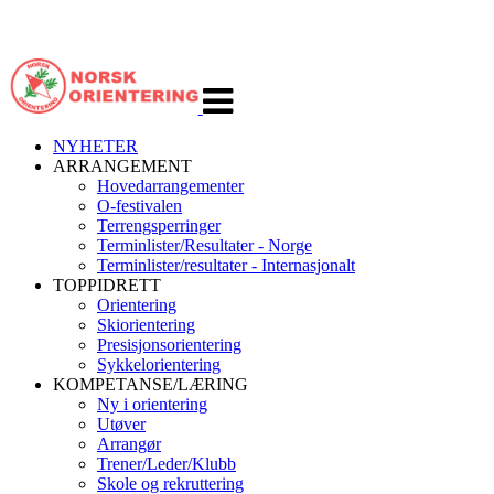
Veksle
navigasjon
NYHETER
ARRANGEMENT
Hovedarrangementer
O-festivalen
Terrengsperringer
Terminlister/Resultater - Norge
Terminlister/resultater - Internasjonalt
TOPPIDRETT
Orientering
Skiorientering
Presisjonsorientering
Sykkelorientering
KOMPETANSE/LÆRING
Ny i orientering
Utøver
Arrangør
Trener/Leder/Klubb
Skole og rekruttering