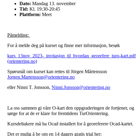
Dato:
Mandag 13. november
Tid:
Kl. 19:30-20:45
Plattform:
Meet
Påmelding:
For å melde deg på kurset og finne mer informasjon, besøk
kurs_13nov_2023-_invitasjon_til_hvordan_georefere_turo-kart.pdf
(orientering.no)
Spørsmål om kurset kan rettes til Jörgen Mårtensson
Jorgen.Martensson@orientering.no
eller Ninni T. Jonsson,
Ninni.Jonsson@orientering.no
La oss sammen gi våre O-kart den oppgraderingen de fortjener, og
sørge for at de er klare for fremtidens TurOrientering.
Kursdeltakere må ha Ocad installert for å georeferere Ocad-kartet.
Det er mulig å be om en 14 dagers gratis trial her: