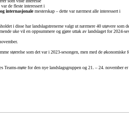
rer som viste interesse
var de fleste interessert i
og internasjonale
mesterskap – dette var nærmest alle interessert i
oldet i disse har landslagstrenerne valgt ut nærmere 40 utøvere som de
kommende uke vil en oppsummere og gjøre uttak av landslaget for 2024-s
. november.
 samme størrelse som det var i 2023-sesongen, men med de økonomiske fo
les Teams-møte for den nye landslagsgruppen og 21. – 24. november er