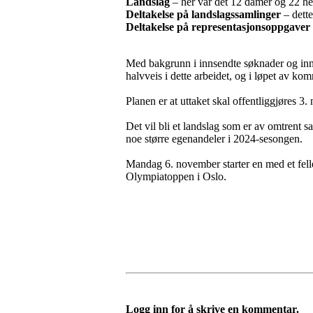
Landslag
– her var det 12 damer og 22 her
Deltakelse på landslagssamlinger
– dette 
Deltakelse på representasjonsoppgaver 
Med bakgrunn i innsendte søknader og innh
halvveis i dette arbeidet, og i løpet av 
Planen er at uttaket skal offentliggjøres 3
Det vil bli et landslag som er av omtrent
noe større egenandeler i 2024-sesongen.
Mandag 6. november starter en med et fel
Olympiatoppen i Oslo.
Logg inn for å skrive en kommentar.