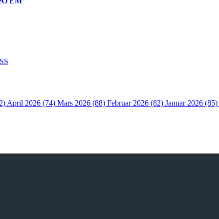
reO EM
SS
2)
April 2026 (74)
Mars 2026 (88)
Februar 2026 (82)
Januar 2026 (85