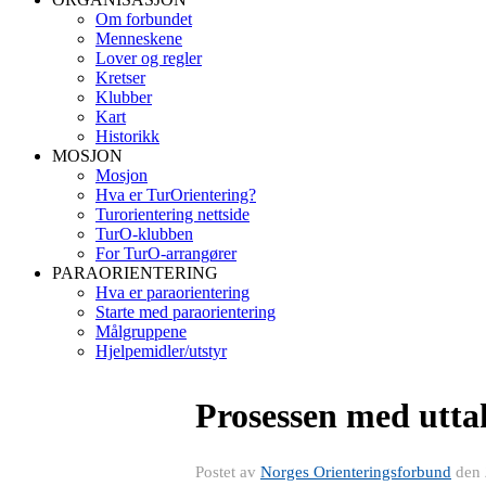
Om forbundet
Menneskene
Lover og regler
Kretser
Klubber
Kart
Historikk
MOSJON
Mosjon
Hva er TurOrientering?
Turorientering nettside
TurO-klubben
For TurO-arrangører
PARAORIENTERING
Hva er paraorientering
Starte med paraorientering
Målgruppene
Hjelpemidler/utstyr
Prosessen med uttak
Postet av
Norges Orienteringsforbund
den