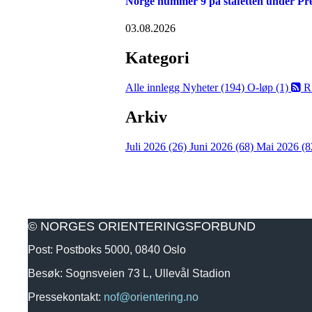
Norge nummer 9 på stafetten under P
03.08.2026
Kategori
Alle innlegg
Nyheter (194)
O-løp (1)
R
Arkiv
Juli 2026 (26)
Juni 2026 (68)
Mai 2026 (8
© NORGES ORIENTERINGSFORBUND
Post: Postboks 5000, 0840 Oslo
Besøk: Sognsveien 73 L, Ullevål Stadion
Pressekontakt:
nof@orientering.no