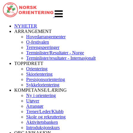
Veksle
navigasjon
NYHETER
ARRANGEMENT
Hovedarrangementer
O-festivalen
Terrengsperringer
Terminlister/Resultater - Norge
Terminlister/resultater - Internasjonalt
TOPPIDRETT
Orientering
Skiorientering
Presisjonsorientering
Sykkelorientering
KOMPETANSE/LÆRING
Ny i orientering
Utøver
Arrangør
Trener/Leder/Klubb
Skole og rekruttering
Aktivitetsbanken
Introduksjonskurs
ORGANISASJON