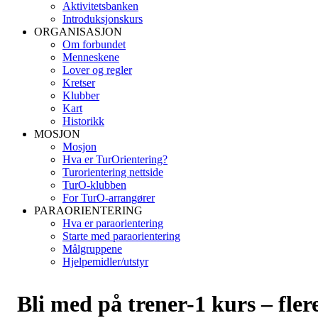
Aktivitetsbanken
Introduksjonskurs
ORGANISASJON
Om forbundet
Menneskene
Lover og regler
Kretser
Klubber
Kart
Historikk
MOSJON
Mosjon
Hva er TurOrientering?
Turorientering nettside
TurO-klubben
For TurO-arrangører
PARAORIENTERING
Hva er paraorientering
Starte med paraorientering
Målgruppene
Hjelpemidler/utstyr
Bli med på trener-1 kurs – fler