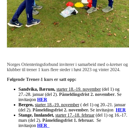
Norges Orienteringsforbund inviterer i samarbeid med o-kretser og
klubber til trener 1 kurs flere steder i høst 2023 og vinter 2024.
Følgende Trener-1 kurs er satt opp:
Sandvika, Bærum,
starter 18.-19. november
(del 1) og
27.-28. januar (del 2).
Påmeldingsfrist 2. november
. Se
invitasjon
HER
Bergen,
starter 18.-19. november
( del 1) og 20.-21. januar
(del 2).
Påmeldingsfrist 2. november.
Se invitasjon
HER
Stange, Innlandet,
starter 17.-18. februar
(del 1) og 16.-17.
mars (del 2).
Påmeldingsfrist 1. februar.
Se
invitasjon
HER