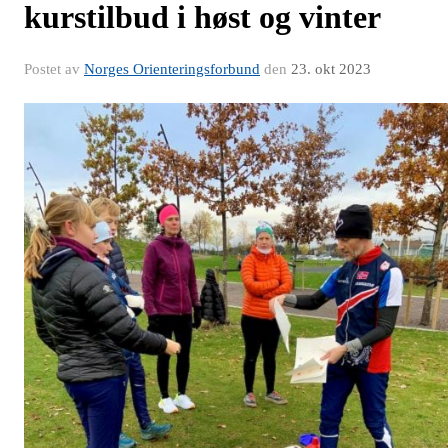
kurstilbud i høst og vinter
Postet av
Norges Orienteringsforbund
den
23. okt 2023