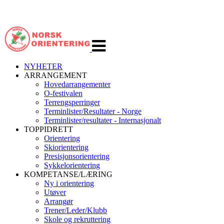
Veksle
navigasjon
NYHETER
ARRANGEMENT
Hovedarrangementer
O-festivalen
Terrengsperringer
Terminlister/Resultater - Norge
Terminlister/resultater - Internasjonalt
TOPPIDRETT
Orientering
Skiorientering
Presisjonsorientering
Sykkelorientering
KOMPETANSE/LÆRING
Ny i orientering
Utøver
Arrangør
Trener/Leder/Klubb
Skole og rekruttering