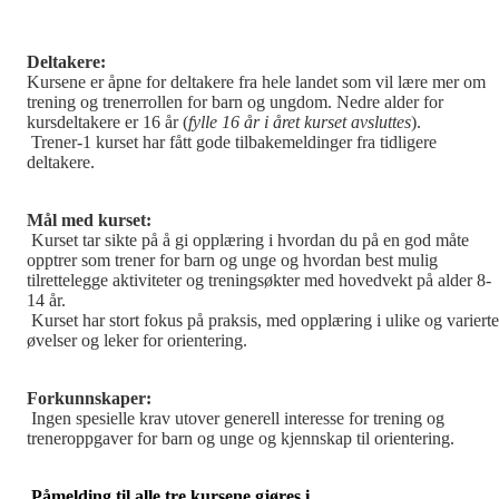
Deltakere:
Kursene er åpne for deltakere fra hele landet som vil lære mer om
trening og trenerrollen for barn og ungdom. Nedre alder for
kursdeltakere er 16 år (
fylle 16 år i året kurset avsluttes
).
Trener-1 kurset har fått gode tilbakemeldinger fra tidligere
deltakere.
Mål med kurset:
Kurset tar sikte på å gi opplæring i hvordan du på en god måte
opptrer som trener for barn og unge og hvordan best mulig
tilrettelegge aktiviteter og treningsøkter med hovedvekt på alder 8-
14 år.
Kurset har stort fokus på praksis, med opplæring i ulike og varierte
øvelser og leker for orientering.
Forkunnskaper:
Ingen spesielle krav utover generell interesse for trening og
treneroppgaver for barn og unge og kjennskap til orientering.
Påmelding til alle tre kursene gjøres i