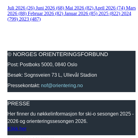
Juli 2026 (26)
Juni 2026 (68)
Mai 2026 (82)
April 2026 (74)
Mars
2026 (88)
Februar 2026 (82)
Januar 2026 (85)
2025 (822)
2024
(799)
2023 (487)
© NORGES ORIENTERINGSFORBUND
Post: Postboks 5000, 0840 Oslo
Besøk: Sognsveien 73 L, Ullevål Stadion
Pressekontakt:
nof@orientering.no
PRESSE
Her finner du nøkkelinformasjon for ski-o sesongen 2025 -
2026 og orienteringssesongen 2026.
Klikk her