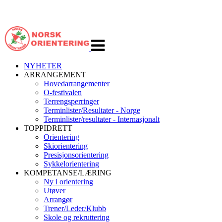
Veksle
navigasjon
NYHETER
ARRANGEMENT
Hovedarrangementer
O-festivalen
Terrengsperringer
Terminlister/Resultater - Norge
Terminlister/resultater - Internasjonalt
TOPPIDRETT
Orientering
Skiorientering
Presisjonsorientering
Sykkelorientering
KOMPETANSE/LÆRING
Ny i orientering
Utøver
Arrangør
Trener/Leder/Klubb
Skole og rekruttering