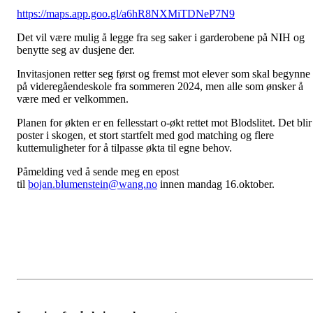
https://maps.app.goo.gl/a6hR8NXMiTDNeP7N9
Det vil være mulig å legge fra seg saker i garderobene på NIH og
benytte seg av dusjene der.
Invitasjonen retter seg først og fremst mot elever som skal begynne
på videregåendeskole fra sommeren 2024, men alle som ønsker å
være med er velkommen.
Planen for økten er en fellesstart o-økt rettet mot Blodslitet. Det blir
poster i skogen, et stort startfelt med god matching og flere
kuttemuligheter for å tilpasse økta til egne behov.
Påmelding ved å sende meg en epost
til
bojan.blumenstein@wang.no
innen mandag 16.oktober.