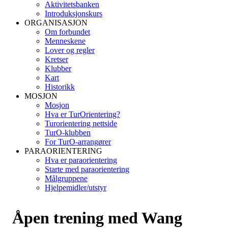
Aktivitetsbanken
Introduksjonskurs
ORGANISASJON
Om forbundet
Menneskene
Lover og regler
Kretser
Klubber
Kart
Historikk
MOSJON
Mosjon
Hva er TurOrientering?
Turorientering nettside
TurO-klubben
For TurO-arrangører
PARAORIENTERING
Hva er paraorientering
Starte med paraorientering
Målgruppene
Hjelpemidler/utstyr
Åpen trening med Wang