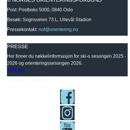
Post: Postboks 5000, 0840 Oslo
Besøk: Sognsveien 73 L, Ullevål Stadion
Pressekontakt:
nof@orientering.no
PRESSE
Her finner du nøkkelinformasjon for ski-o sesongen 2025 -
2026 og orienteringssesongen 2026.
Klikk her
SOSIALE MEDIER