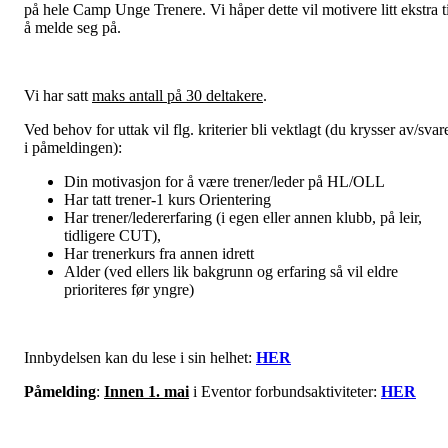
på hele Camp Unge Trenere. Vi håper dette vil motivere litt ekstra ti
å melde seg på.
Vi har satt
maks antall på 30 deltakere
.
Ved behov for uttak vil flg. kriterier bli vektlagt (du krysser av/svar
i påmeldingen):
Din motivasjon for å være trener/leder på HL/OLL
Har tatt trener-1 kurs Orientering
Har trener/ledererfaring (i egen eller annen klubb, på leir,
tidligere CUT),
Har trenerkurs fra annen idrett
Alder (ved ellers lik bakgrunn og erfaring så vil eldre
prioriteres før yngre)
Innbydelsen kan du lese i sin helhet:
HER
Påmelding
:
Innen 1. mai
i Eventor forbundsaktiviteter:
HER