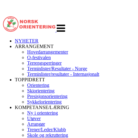
Veksle
navigasjon
NYHETER
ARRANGEMENT
Hovedarrangementer
O-festivalen
Terrengsperringer
Terminlister/Resultater - Norge
Terminlister/resultater - Internasjonalt
TOPPIDRETT
Orientering
Skiorientering
Presisjonsorientering
Sykkelorientering
KOMPETANSE/LÆRING
Ny i orientering
Utøver
Arrangør
Trener/Leder/Klubb
Skole og rekruttering