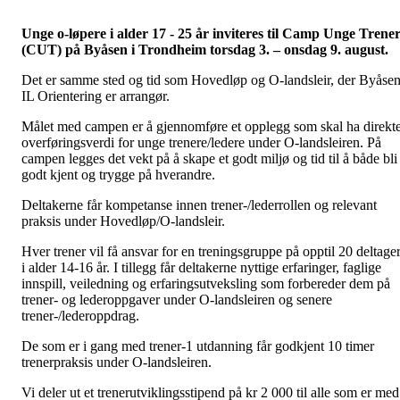
Unge o-løpere i alder 17 - 25 år inviteres til Camp Unge Trene
(CUT) på Byåsen i Trondheim torsdag 3. – onsdag 9. august.
Det er samme sted og tid som Hovedløp og O-landsleir, der Byåse
IL Orientering er arrangør.
Målet med campen er å gjennomføre et opplegg som skal ha direkt
overføringsverdi for unge trenere/ledere under O-landsleiren. På
campen legges det vekt på å skape et godt miljø og tid til å både bli
godt kjent og trygge på hverandre.
Deltakerne får kompetanse innen trener-/lederrollen og relevant
praksis under Hovedløp/O-landsleir.
Hver trener vil få ansvar for en treningsgruppe på opptil 20 deltage
i alder 14-16 år. I tillegg får deltakerne nyttige erfaringer, faglige
innspill, veiledning og erfaringsutveksling som forbereder dem på
trener- og lederoppgaver under O-landsleiren og senere
trener-/lederoppdrag.
De som er i gang med trener-1 utdanning får godkjent 10 timer
trenerpraksis under O-landsleiren.
Vi deler ut et trenerutviklingsstipend på kr 2 000 til alle som er med