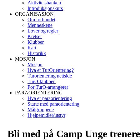
Aktivitetsbanken
Introduksjonskurs
ORGANISASJON
Om forbundet
Menneskene
Lover og regler
Kretser
Klubber
Kart
Historikk
MOSJON
Mosjon
Hva er TurOrientering?
Turorientering nettside
TurO-klubben
For TurO-arrangører
PARAORIENTERING
Hva er paraorientering
Starte med paraorientering
Målgruppene
Hjelpemidler/utstyr
Bli med på Camp Unge trenere