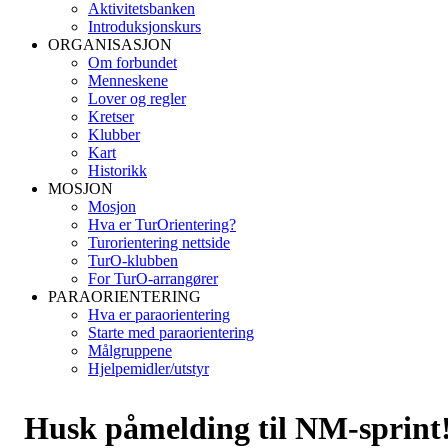
Aktivitetsbanken
Introduksjonskurs
ORGANISASJON
Om forbundet
Menneskene
Lover og regler
Kretser
Klubber
Kart
Historikk
MOSJON
Mosjon
Hva er TurOrientering?
Turorientering nettside
TurO-klubben
For TurO-arrangører
PARAORIENTERING
Hva er paraorientering
Starte med paraorientering
Målgruppene
Hjelpemidler/utstyr
Husk påmelding til NM-sprint