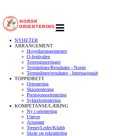
Veksle
navigasjon
NYHETER
ARRANGEMENT
Hovedarrangementer
O-festivalen
Terrengsperringer
Terminlister/Resultater - Norge
Terminlister/resultater - Internasjonalt
TOPPIDRETT
Orientering
Skiorientering
Presisjonsorientering
Sykkelorientering
KOMPETANSE/LÆRING
Ny i orientering
Utøver
Arrangør
Trener/Leder/Klubb
Skole og rekruttering