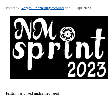
Postet av
Norges Orienteringsforbund
den
25. apr 2023
Fristen går ut ved midnatt 26. april!