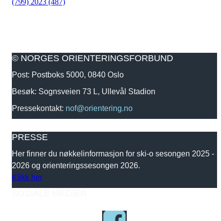
(799)
2023 (487)
© NORGES ORIENTERINGSFORBUND
Post: Postboks 5000, 0840 Oslo
Besøk: Sognsveien 73 L, Ullevål Stadion
Pressekontakt:
nof@orientering.no
PRESSE
Her finner du nøkkelinformasjon for ski-o sesongen 2025 -
2026 og orienteringssesongen 2026.
Klikk her
SOSIALE MEDIER