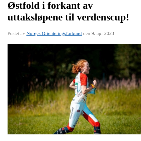
Østfold i forkant av
uttaksløpene til verdenscup!
Postet av
Norges Orienteringsforbund
den
9. apr 2023