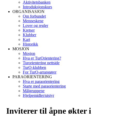
Aktivitetsbanken
Introduksjonskurs
ORGANISASJON
Om forbundet
Menneskene
Lover og regler
Kretser
Klubber
Kart
Historikk
MOSJON
Mosjon
Hva er TurOrientering?
Turorientering nettside
TurO-klubben
For TurO-arrangører
PARAORIENTERING
Hva er paraorientering
Starte med paraorientering
Målgruppene
Hjelpemidler/utstyr
Inviterer til åpne økter i