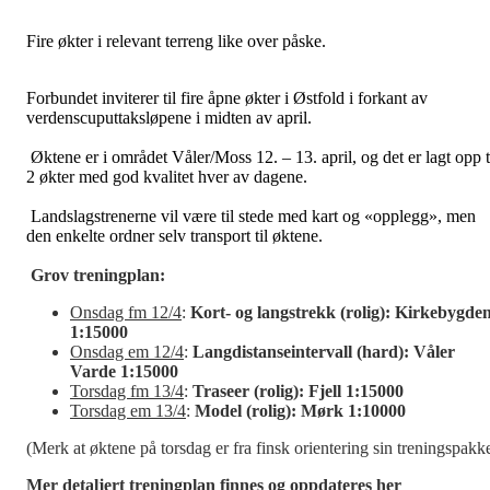
Fire økter i relevant terreng like over påske.
Forbundet inviterer til fire åpne økter i Østfold i forkant av
verdenscuputtaksløpene i midten av april.
Øktene er i området Våler/Moss 12. – 13. april, og det er lagt opp t
2 økter med god kvalitet hver av dagene.
Landslagstrenerne vil være til stede med kart og «opplegg», men
den enkelte ordner selv transport til øktene.
Grov treningplan:
Onsdag fm 12/4
:
Kort- og langstrekk (rolig): Kirkebygde
1:15000
Onsdag em 12/4
:
Langdistanseintervall (hard): Våler
Varde 1:15000
Torsdag fm 13/4
:
Traseer (rolig): Fjell 1:15000
Torsdag em 13/4
:
Model (rolig): Mørk 1:10000
(Merk at øktene på torsdag er fra finsk orientering sin treningspakk
Mer detaljert treningplan finnes og oppdateres her