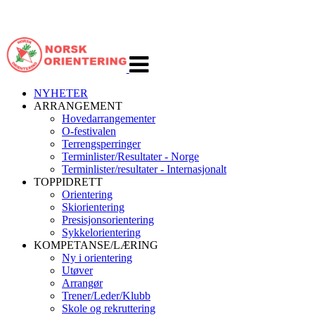
Veksle
navigasjon
NYHETER
ARRANGEMENT
Hovedarrangementer
O-festivalen
Terrengsperringer
Terminlister/Resultater - Norge
Terminlister/resultater - Internasjonalt
TOPPIDRETT
Orientering
Skiorientering
Presisjonsorientering
Sykkelorientering
KOMPETANSE/LÆRING
Ny i orientering
Utøver
Arrangør
Trener/Leder/Klubb
Skole og rekruttering