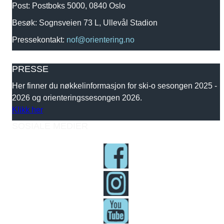
Post: Postboks 5000, 0840 Oslo
Besøk: Sognsveien 73 L, Ullevål Stadion
Pressekontakt:
nof@orientering.no
PRESSE
Her finner du nøkkelinformasjon for ski-o sesongen 2025 -
2026 og orienteringssesongen 2026.
Klikk her
SOSIALE MEDIER