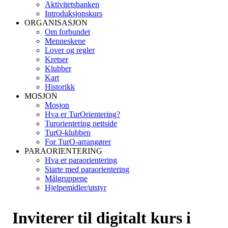
Aktivitetsbanken
Introduksjonskurs
ORGANISASJON
Om forbundet
Menneskene
Lover og regler
Kretser
Klubber
Kart
Historikk
MOSJON
Mosjon
Hva er TurOrientering?
Turorientering nettside
TurO-klubben
For TurO-arrangører
PARAORIENTERING
Hva er paraorientering
Starte med paraorientering
Målgruppene
Hjelpemidler/utstyr
Inviterer til digitalt kurs i