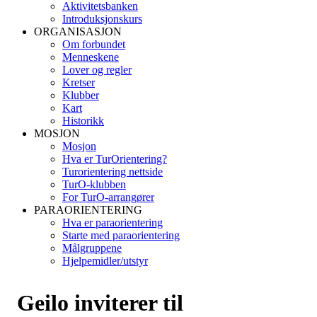
Aktivitetsbanken
Introduksjonskurs
ORGANISASJON
Om forbundet
Menneskene
Lover og regler
Kretser
Klubber
Kart
Historikk
MOSJON
Mosjon
Hva er TurOrientering?
Turorientering nettside
TurO-klubben
For TurO-arrangører
PARAORIENTERING
Hva er paraorientering
Starte med paraorientering
Målgruppene
Hjelpemidler/utstyr
Geilo inviterer til