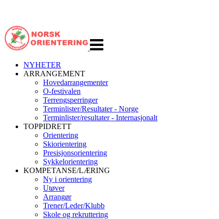
Veksle
navigasjon
NYHETER
ARRANGEMENT
Hovedarrangementer
O-festivalen
Terrengsperringer
Terminlister/Resultater - Norge
Terminlister/resultater - Internasjonalt
TOPPIDRETT
Orientering
Skiorientering
Presisjonsorientering
Sykkelorientering
KOMPETANSE/LÆRING
Ny i orientering
Utøver
Arrangør
Trener/Leder/Klubb
Skole og rekruttering