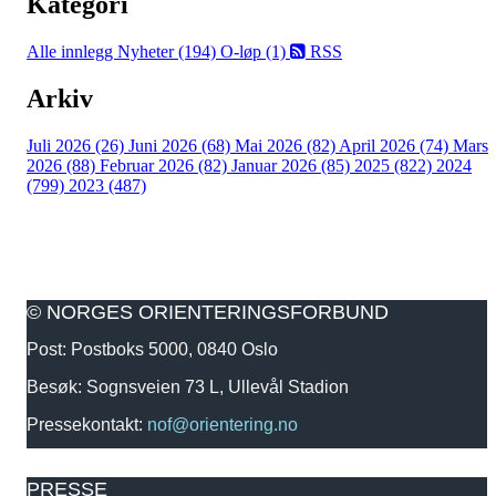
Kategori
Alle innlegg
Nyheter (194)
O-løp (1)
RSS
Arkiv
Juli 2026 (26)
Juni 2026 (68)
Mai 2026 (82)
April 2026 (74)
Mars
2026 (88)
Februar 2026 (82)
Januar 2026 (85)
2025 (822)
2024
(799)
2023 (487)
© NORGES ORIENTERINGSFORBUND
Post: Postboks 5000, 0840 Oslo
Besøk: Sognsveien 73 L, Ullevål Stadion
Pressekontakt:
nof@orientering.no
PRESSE