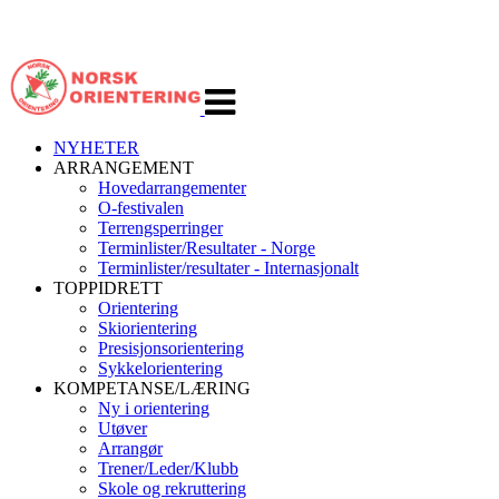
Veksle
navigasjon
NYHETER
ARRANGEMENT
Hovedarrangementer
O-festivalen
Terrengsperringer
Terminlister/Resultater - Norge
Terminlister/resultater - Internasjonalt
TOPPIDRETT
Orientering
Skiorientering
Presisjonsorientering
Sykkelorientering
KOMPETANSE/LÆRING
Ny i orientering
Utøver
Arrangør
Trener/Leder/Klubb
Skole og rekruttering