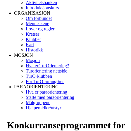
Aktivitetsbanken
Introduksjonskurs
ORGANISASJON
Om forbundet
Menneskene
Lover og regler
Kretser
Klubber
Kart
Historikk
MOSJON
Mosjon
Hva er TurOrientering?
Turorientering nettside
TurO-klubben
For TurO-arrangører
PARAORIENTERING
Hva er paraorientering
Starte med paraorientering
Målgruppene
Hjelpemidler/utstyr
Konkurranseprogrammet for