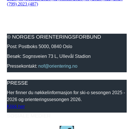
(799)
2023 (487)
© NORGES ORIENTERINGSFORBUND
Post: Postboks 5000, 0840 Oslo
Besøk: Sognsveien 73 L, Ullevål Stadion
Pressekontakt:
nof@orientering.no
PRESSE
Her finner du nøkkelinformasjon for ski-o sesongen 2025 -
2026 og orienteringssesongen 2026.
Klikk her
SOSIALE MEDIER