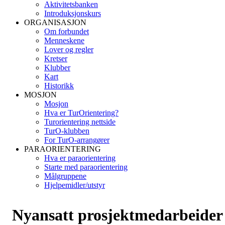
Aktivitetsbanken
Introduksjonskurs
ORGANISASJON
Om forbundet
Menneskene
Lover og regler
Kretser
Klubber
Kart
Historikk
MOSJON
Mosjon
Hva er TurOrientering?
Turorientering nettside
TurO-klubben
For TurO-arrangører
PARAORIENTERING
Hva er paraorientering
Starte med paraorientering
Målgruppene
Hjelpemidler/utstyr
Nyansatt prosjektmedarbeider