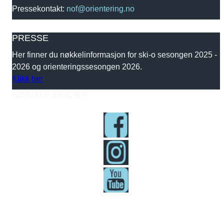
Pressekontakt:
nof@orientering.no
PRESSE
Her finner du nøkkelinformasjon for ski-o sesongen 2025 -
2026 og orienteringssesongen 2026.
Klikk her
SOSIALE MEDIER