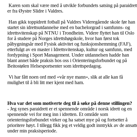
Karen som
skal være med å utvikle forbundets satsing på paraidret
er fra Øystre Slidre i Valdres.
Han gikk toppidrett fotball på Valdres Videregående skole før han
startet sin idrettsutdannelse med en bachelorgrad i samfunns- og
idrettsvitenskap på NTNU i Trondheim. Videre flyttet han til Oslo
for å studere på Norges idrettshøgskole, hvor han først tok
påbygningsår med Fysisk aktivitet og funksjonshemming (FAF),
etterfulgt av en master i Idrettsvitenskap, kultur og samfunn, med
fordypning i Sport Management. Under utdannelsen hadde han
blant annet både praksis hos oss i Orienteringsforbundet og på
Beitostølen Helsesportsenter som idrettspedagog.
Vi har fått noen ord med «vår nye mann», slik at alle kan få
mulighet til å bli litt mer kjent med ham.
Hva var det som motiverte deg til å søke på denne stillingen?
- Jeg synes paraidrett er et spennende område i norsk idrett og en
spennende vei for meg inn i idretten. Et område som
orienteringsforbundet virker og ha satset mye på og fortsetter å
prioritere høyt. I tillegg fikk jeg et veldig godt inntrykk av de ansatt
under min praksisperiode.