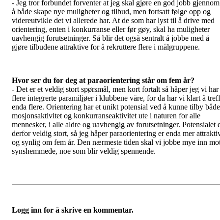
- Jeg tror forbundet forventer at jeg skal gjøre en god jobb gjennom
å både skape nye muligheter og tilbud, men fortsatt følge opp og
videreutvikle det vi allerede har. At de som har lyst til å drive med
orientering, enten i konkurranse eller før gøy, skal ha muligheter
uavhengig forutsetninger. Så blir det også sentralt å jobbe med å
gjøre tilbudene attraktive for å rekruttere flere i målgruppene.
Hvor ser du for deg at paraorientering står om fem år?
- Det er et veldig stort spørsmål, men kort fortalt så håper jeg vi har
flere integrerte paramiljøer i klubbene våre, for da har vi klart å tref
enda flere. Orientering har et unikt potensial ved å kunne tilby både
mosjonsaktivitet og konkurranseaktivitet ute i naturen for alle
mennesker, i alle aldre og uavhengig av forutsetninger. Potensialet 
derfor veldig stort, så jeg håper paraorientering er enda mer attrakti
og synlig om fem år. Den nærmeste tiden skal vi jobbe mye inn mo
synshemmede, noe som blir veldig spennende.
Logg inn for å skrive en kommentar.