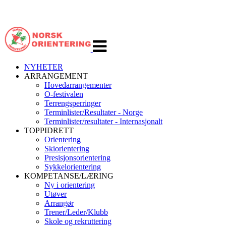
Veksle
navigasjon
NYHETER
ARRANGEMENT
Hovedarrangementer
O-festivalen
Terrengsperringer
Terminlister/Resultater - Norge
Terminlister/resultater - Internasjonalt
TOPPIDRETT
Orientering
Skiorientering
Presisjonsorientering
Sykkelorientering
KOMPETANSE/LÆRING
Ny i orientering
Utøver
Arrangør
Trener/Leder/Klubb
Skole og rekruttering