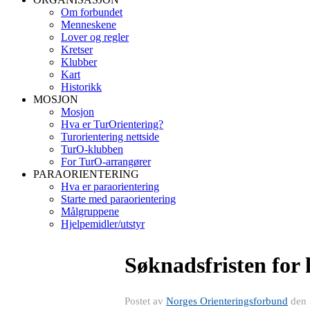
Om forbundet
Menneskene
Lover og regler
Kretser
Klubber
Kart
Historikk
MOSJON
Mosjon
Hva er TurOrientering?
Turorientering nettside
TurO-klubben
For TurO-arrangører
PARAORIENTERING
Hva er paraorientering
Starte med paraorientering
Målgruppene
Hjelpemidler/utstyr
Søknadsfristen for 
Postet av
Norges Orienteringsforbund
den