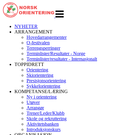
Veksle
navigasjon
NYHETER
ARRANGEMENT
Hovedarrangementer
O-festivalen
Terrengsperringer
Terminlister/Resultater - Norge
Terminlister/resultater - Internasjonalt
TOPPIDRETT
Orientering
Skiorientering
Presisjonsorientering
Sykkelorientering
KOMPETANSE/LÆRING
Ny i orientering
Utøver
Arrangør
Trener/Leder/Klubb
Skole og rekruttering
Aktivitetsbanken
Introduksjonskurs
ORGANISASJON