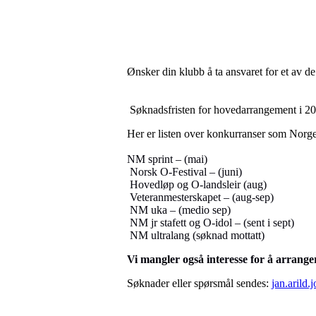
Ønsker din klubb å ta ansvaret for et av d
Søknadsfristen for hovedarrangement i 20
Her er listen over konkurranser som Norg
NM sprint – (mai)
Norsk O-Festival – (juni)
Hovedløp og O-landsleir (aug)
Veteranmesterskapet – (aug-sep)
NM uka – (medio sep)
NM jr stafett og O-idol – (sent i sept)
NM ultralang (søknad mottatt)
Vi mangler også interesse for å arrange
Søknader eller spørsmål sendes:
jan.arild