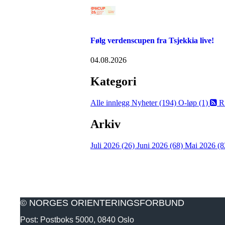
Følg verdenscupen fra Tsjekkia live!
04.08.2026
Kategori
Alle innlegg
Nyheter (194)
O-løp (1)
R
Arkiv
Juli 2026 (26)
Juni 2026 (68)
Mai 2026 (8
© NORGES ORIENTERINGSFORBUND
Post: Postboks 5000, 0840 Oslo