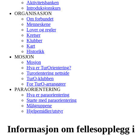
Aktivitetsbanken
Introduksjonskurs
ORGANISASJON
Om forbundet
Menneskene
Lover og regler
Kretser
Klubber
Kart
Historikk
MOSJON
Mosjon
Hva er TurOrientering?
Turorientering nettside
TurO-klubben
For TurO-arrangører
PARAORIENTERING
Hva er paraorientering
Starte med paraorientering
Målgruppene
Hjelpemidler/utstyr
Informasjon om fellesopplegg i