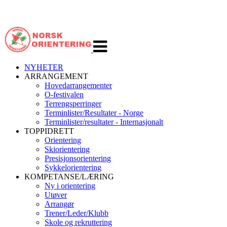
Veksle
navigasjon
NYHETER
ARRANGEMENT
Hovedarrangementer
O-festivalen
Terrengsperringer
Terminlister/Resultater - Norge
Terminlister/resultater - Internasjonalt
TOPPIDRETT
Orientering
Skiorientering
Presisjonsorientering
Sykkelorientering
KOMPETANSE/LÆRING
Ny i orientering
Utøver
Arrangør
Trener/Leder/Klubb
Skole og rekruttering