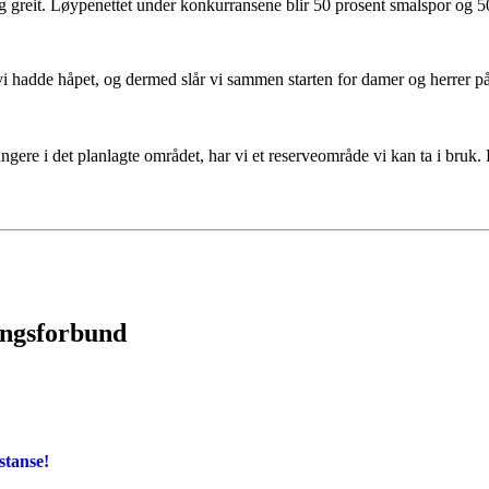
g greit. Løypenettet under konkurransene blir 50 prosent smalspor og 5
i hadde håpet, og dermed slår vi sammen starten for damer og herrer på s
rangere i det planlagte området, har vi et reserveområde vi kan ta i bruk. 
ingsforbund
stanse!