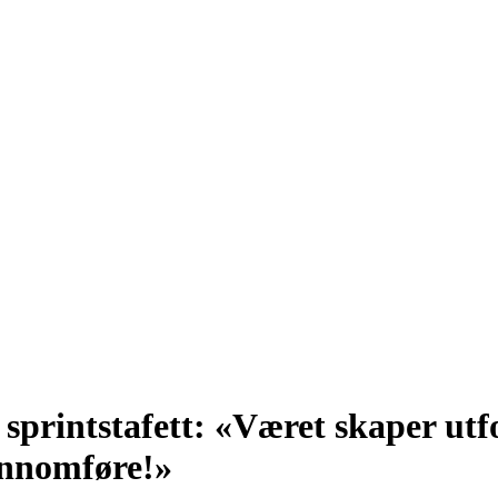
sprintstafett: «Været skaper utf
jennomføre!»