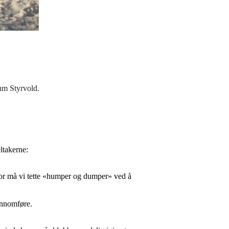
um Styrvold.
ltakerne:
rfor må vi tette «humper og dumper» ved å
jennomføre.