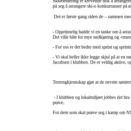
Skiorientering er krevende nok å arrangere
på seg å arrangere ski-o konkurranser på ø
Det er første gang siden de – sammen med
- Opprinnelig hadde vi en tanke om å arrang
Det ville blitt for mye nedkjøring og «tran
- For oss er det bedre med sprint og sprintst
- Vi skal heller ikke legge skjul på at en 
Jacobsen i klubben. De er veldig aktive, og 
Terrengkjennskap gjør at de nevnte søstrene 
- I klubben og lokalmiljøet jobbes det bra b
prøve.
For dem som skal prøve seg i kamp om NM-m