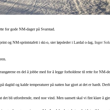
 rette for gode NM-dager på Svarstad.
nt og NM-sprintstafett i ski-o, sier løpsleder i Lardal o-lag,
Inger Sol
eren.
rrangørene en del å jobbe med for å legge forholdene til rette for NM-de
å dagtid og kalde temperaturer på natten har gjort at det er hardt. De
t det bli utfordrende, med noe vind. Men uansett skal vi fint klare å g