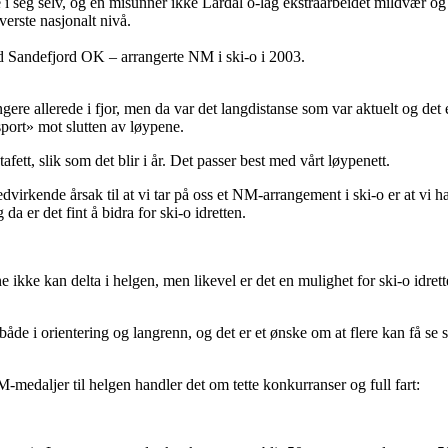
 i seg selv, og en misunner ikke Lardal o-lag ekstraarbeidet mildvær og
verste nasjonalt nivå.
 Sandefjord OK – arrangerte NM i ski-o i 2003.
ere allerede i fjor, men da var det langdistanse som var aktuelt og det
sport» mot slutten av løypene.
afett, slik som det blir i år. Det passer best med vårt løypenett.
medvirkende årsak til at vi tar på oss et NM-arrangement i ski-o er at vi 
da er det fint å bidra for ski-o idretten.
ikke kan delta i helgen, men likevel er det en mulighet for ski-o idrette
åde i orientering og langrenn, og det er et ønske om at flere kan få se ski
edaljer til helgen handler det om tette konkurranser og full fart: