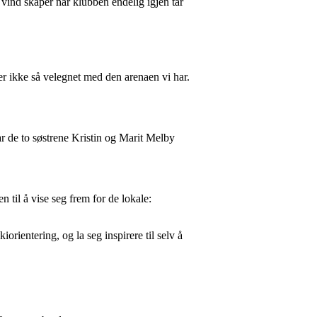
 vind skaper når klubben endelig igjen tar
 er ikke så velegnet med den arenaen vi har.
har de to søstrene Kristin og Marit Melby
n til å vise seg frem for de lokale:
orientering, og la seg inspirere til selv å