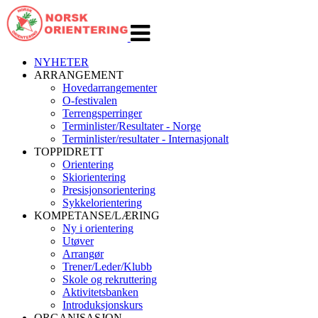
Veksle
navigasjon
NYHETER
ARRANGEMENT
Hovedarrangementer
O-festivalen
Terrengsperringer
Terminlister/Resultater - Norge
Terminlister/resultater - Internasjonalt
TOPPIDRETT
Orientering
Skiorientering
Presisjonsorientering
Sykkelorientering
KOMPETANSE/LÆRING
Ny i orientering
Utøver
Arrangør
Trener/Leder/Klubb
Skole og rekruttering
Aktivitetsbanken
Introduksjonskurs
ORGANISASJON