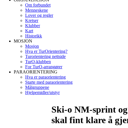
Om forbundet
Menneskene
Lover og regler
Kretser
Klubber
Kart
Historikk
MOSJON
Mosjon
Hva er TurOrientering?
Turorientering nettside
TurO-klubben
For TurO-arrangører
PARAORIENTERING
Hva er paraorientering
Starte med paraorientering
Målgruppene
Hjelpemidler/utstyr
Ski-o NM-sprint og 
skal fint klare å g