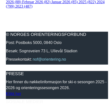
2026 (88)
Februar 2026 (82)
Januar 2026 (85)
2025 (822)
2024
(799)
2023 (487)
© NORGES ORIENTERINGSFORBUND
Post: Postboks 5000, 0840 Oslo
Besøk: Sognsveien 73 L, Ullevål Stadion
Pressekontakt:
nof@orientering.no
PRESSE
Her finner du nøkkelinformasjon for ski-o sesongen 2025 -
2026 og orienteringssesongen 2026.
Klikk her
SOSIALE MEDIER