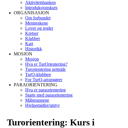
Aktivitetsbanken
Introduksjonskurs
ORGANISASJON
Om forbundet
Menneskene
Lover og regler
Kretser
Klubber
Kart
Historikk
MOSJON
Mosjon
Hva er TurOrientering?
Turorientering nettside
TurO-klubben
For TurO-arrangører
PARAORIENTERING
Hva er paraorientering
Starte med paraorientering
Målgruppene
Hjelpemidler/utstyr
Turorientering: Kurs i