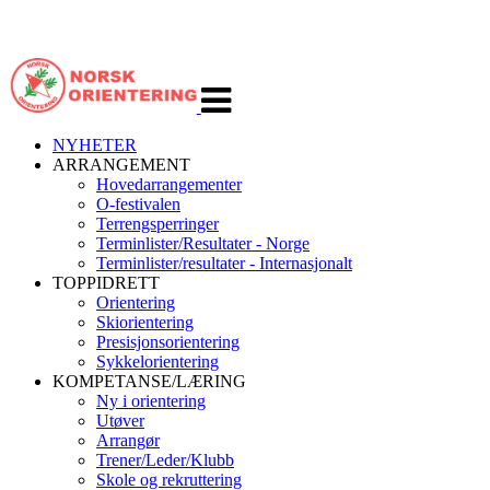
Veksle
navigasjon
NYHETER
ARRANGEMENT
Hovedarrangementer
O-festivalen
Terrengsperringer
Terminlister/Resultater - Norge
Terminlister/resultater - Internasjonalt
TOPPIDRETT
Orientering
Skiorientering
Presisjonsorientering
Sykkelorientering
KOMPETANSE/LÆRING
Ny i orientering
Utøver
Arrangør
Trener/Leder/Klubb
Skole og rekruttering