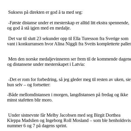
Suksess på direkten er god å ta med seg:
-Første distanse under et mesterskap er alltid litt ekstra spennende,
og god å stå igjen med en medalje.
Det var til slutt 23 sekunder opp til Ella Turesson fra Sverige som
vant i konkurransen hvor Alina Niggli fra Sveits kompletterte palle
Men den norske medaljevinneren ser frem til de kommende dagen
og distansene under mesterskapet i Latvia:
-Det er rom for forbedring, så jeg gleder meg til resten av uken, sie
hun selv – og fortsetter:
-Både mellomdistansen i morgen, langdistansen på fredag og ikke
minst stafetten blir moro.
Under sistnevnte får Melby Jacobsen med seg Birgit Dorthea
Kleppa Madslien og Ingeborg Roll Mosland – som ble henholdsvis
nummer 6 og 7 på dagens sprint.