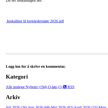
Du ser innkallingen her:
Innkalling til kretsledermøte 2026.pdf
Logg inn for å skrive en kommentar.
Kategori
Alle innlegg
Nyheter (194)
O-løp (1)
RSS
Arkiv
Juli 2026 (26)
Juni 2026 (68)
Mai 2026 (82)
April 2026 (74)
Mars