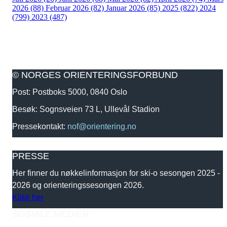
2026 (88)
Februar 2026 (82)
Januar 2026 (85)
2025 (822)
2024
(799)
2023 (487)
© NORGES ORIENTERINGSFORBUND
Post: Postboks 5000, 0840 Oslo
Besøk: Sognsveien 73 L, Ullevål Stadion
Pressekontakt:
nof@orientering.no
PRESSE
Her finner du nøkkelinformasjon for ski-o sesongen 2025 -
2026 og orienteringssesongen 2026.
Klikk her
SOSIALE MEDIER