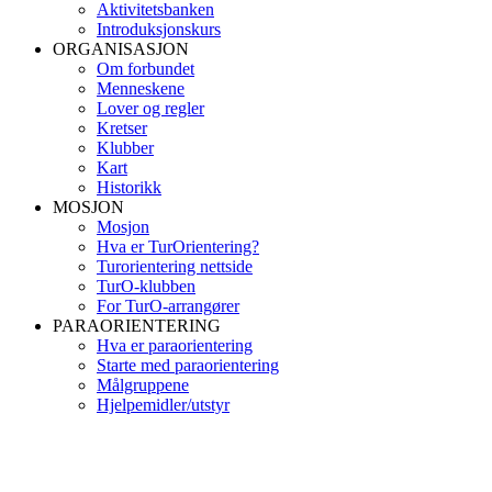
Aktivitetsbanken
Introduksjonskurs
ORGANISASJON
Om forbundet
Menneskene
Lover og regler
Kretser
Klubber
Kart
Historikk
MOSJON
Mosjon
Hva er TurOrientering?
Turorientering nettside
TurO-klubben
For TurO-arrangører
PARAORIENTERING
Hva er paraorientering
Starte med paraorientering
Målgruppene
Hjelpemidler/utstyr