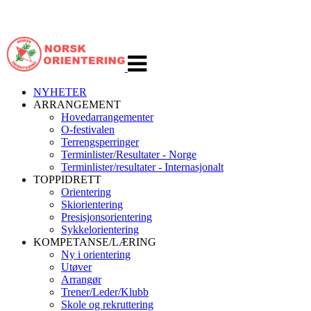
Veksle
navigasjon
NYHETER
ARRANGEMENT
Hovedarrangementer
O-festivalen
Terrengsperringer
Terminlister/Resultater - Norge
Terminlister/resultater - Internasjonalt
TOPPIDRETT
Orientering
Skiorientering
Presisjonsorientering
Sykkelorientering
KOMPETANSE/LÆRING
Ny i orientering
Utøver
Arrangør
Trener/Leder/Klubb
Skole og rekruttering