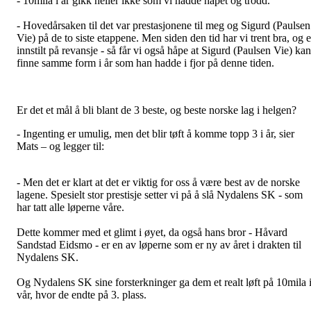
- 10mila i år gikk heller ikke som vi hadde håpet og trodd.
- Hovedårsaken til det var prestasjonene til meg og Sigurd (Paulsen
Vie) på de to siste etappene. Men siden den tid har vi trent bra, og e
innstilt på revansje - så får vi også håpe at Sigurd (Paulsen Vie) kan
finne samme form i år som han hadde i fjor på denne tiden.
Er det et mål å bli blant de 3 beste, og beste norske lag i helgen?
- Ingenting er umulig, men det blir tøft å komme topp 3 i år, sier
Mats – og legger til:
- Men det er klart at det er viktig for oss å være best av de norske
lagene. Spesielt stor prestisje setter vi på å slå Nydalens SK - som
har tatt alle løperne våre.
Dette kommer med et glimt i øyet, da også hans bror - Håvard
Sandstad Eidsmo - er en av løperne som er ny av året i drakten til
Nydalens SK.
Og Nydalens SK sine forsterkninger ga dem et realt løft på 10mila 
vår, hvor de endte på 3. plass.