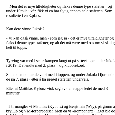
- Men det er mye tilfeldigheter og flaks i denne type stafetter - og
under 10mila i vår, fikk vi en bra flyt gjennom hele stafetten. Som
resulterte i en 3.plass.
Kan dere vinne Jukola?
- Vi kan også vinne, men - som jeg sa - det er mye tilfeldigheter og
flaks i denne type stafetter, og alt det må være med oss om vi skal g
helt til topps.
Tyrving var med i seierskampen langt ut på sisteetappe under Jukol
i 2019. Det endte med 2. plass – og klubbrekord.
Siden den tid har de vært med i toppen, og under Jukola i fjor endt
de på 7. plass - etter å ha preget stafetten underveis.
Etter at Matthias Kyburz «tok seg av» 2. etappe ledet de med 3
minutter:
- I år mangler vi Matthias (Kyburz) og Benjamin (Wey), på grunn 
bryllup og VM-forberedelser. Men da vi «komponerte» laget ble de