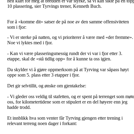
helt klart for meg at bredden er vår styrke, så vi kan sikte på en top
10 plassering, sier Tyrvings trener, Kenneth Buch.
For å «komme dit» satser de på noe av den samme offensiviteten
som i fjor:
- Vi er sterke på natten, og vi prioriterer å være med «der fremme».
Noe vi lyktes med i fjor.
- Kan vi være plasseringsmessig rundt der vi var i fjor etter 3.
etappe, skal de «stå tidlig opp» for å kunne ta oss igjen.
Da skylder vi å gjøre oppmerksom på at Tyrving var såpass høyt
oppe som 5. plass etter 3 etapper i fjor.
Det gir selvtillit, og ønske om gjentakelse:
- Vi gleder oss veldig til stafetten, og er spent på terrenget som møt
oss, for kilometertidene som er stipulert er en del høyere enn jeg
hadde trodd.
Et innblikk hva som venter får Tyrving gjengen etter trening i
relevant terreng noen dager i forkant: