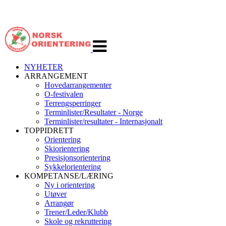
Veksle
navigasjon
NYHETER
ARRANGEMENT
Hovedarrangementer
O-festivalen
Terrengsperringer
Terminlister/Resultater - Norge
Terminlister/resultater - Internasjonalt
TOPPIDRETT
Orientering
Skiorientering
Presisjonsorientering
Sykkelorientering
KOMPETANSE/LÆRING
Ny i orientering
Utøver
Arrangør
Trener/Leder/Klubb
Skole og rekruttering