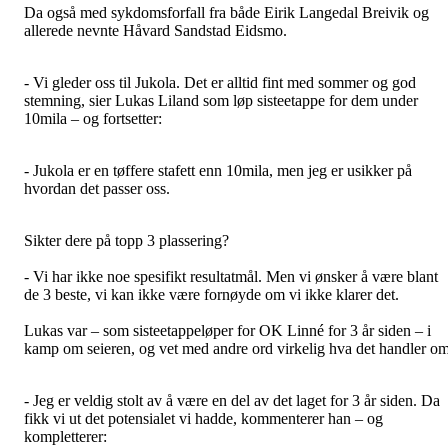
Da også med sykdomsforfall fra både Eirik Langedal Breivik og
allerede nevnte Håvard Sandstad Eidsmo.
- Vi gleder oss til Jukola. Det er alltid fint med sommer og god
stemning, sier Lukas Liland som løp sisteetappe for dem under
10mila – og fortsetter:
- Jukola er en tøffere stafett enn 10mila, men jeg er usikker på
hvordan det passer oss.
Sikter dere på topp 3 plassering?
- Vi har ikke noe spesifikt resultatmål. Men vi ønsker å være blant
de 3 beste, vi kan ikke være fornøyde om vi ikke klarer det.
Lukas var – som sisteetappeløper for OK Linné for 3 år siden – i
kamp om seieren, og vet med andre ord virkelig hva det handler om
- Jeg er veldig stolt av å være en del av det laget for 3 år siden. Da
fikk vi ut det potensialet vi hadde, kommenterer han – og
kompletterer: