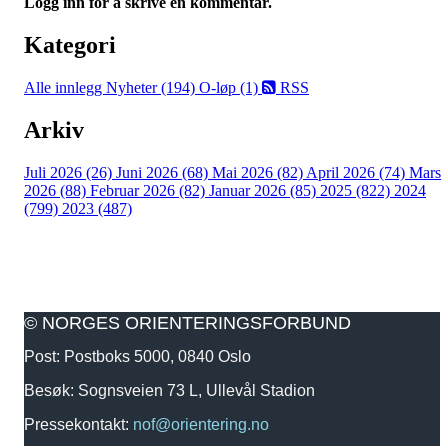
Logg inn for å skrive en kommentar.
Kategori
Alle innlegg
Nyheter (194)
O-løp (1)
RSS
Arkiv
Juli 2026 (26)
Juni 2026 (68)
Mai 2026 (82)
April 2026 (74)
Mars
2026 (88)
Februar 2026 (82)
Januar 2026 (85)
2025 (822)
2024
(799)
2023 (487)
© NORGES ORIENTERINGSFORBUND
Post: Postboks 5000, 0840 Oslo
Besøk: Sognsveien 73 L, Ullevål Stadion
Pressekontakt:
nof@orientering.no