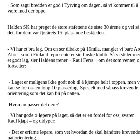
- Som sagt; bredden er god i Tyrving om dagen, så vi kommer til å
være med der oppe.
Halden SK har preget de store stafettene de siste 30 årene og vel så
det, for dem var fjorårets 15. plass noe beskjeden.
- Vi har et bra lag. Om en ser tilbake på 10mila, mangler vi bare Ar
Aho – som i Finland representerer sin finske klubb. Så vi stiller me
et godt lag, sier Haldens trener – Raul Ferra – om det som venter, o
fortsetter:
- Laget er muligens ikke godt nok til å kjempe helt i toppen, men v
kan se for oss en topp 10 plassering. Spesielt med såpass krevende
orientering som det kan bli på natten.
Hvordan passer det dere?
- Vi har gode o-løpere på laget, så det er en fordel for oss, svarer
Raul kjapt – og utdyper:
- Det er erfarne løpere, som vet hvordan de skal håndtere krevende
nattorientering.