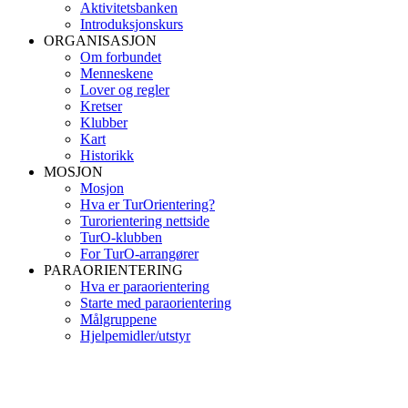
Aktivitetsbanken
Introduksjonskurs
ORGANISASJON
Om forbundet
Menneskene
Lover og regler
Kretser
Klubber
Kart
Historikk
MOSJON
Mosjon
Hva er TurOrientering?
Turorientering nettside
TurO-klubben
For TurO-arrangører
PARAORIENTERING
Hva er paraorientering
Starte med paraorientering
Målgruppene
Hjelpemidler/utstyr