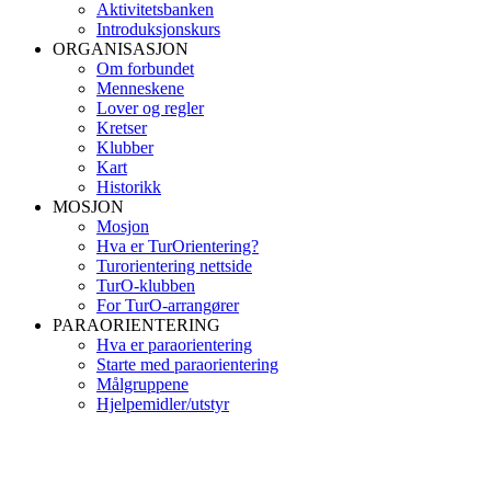
Aktivitetsbanken
Introduksjonskurs
ORGANISASJON
Om forbundet
Menneskene
Lover og regler
Kretser
Klubber
Kart
Historikk
MOSJON
Mosjon
Hva er TurOrientering?
Turorientering nettside
TurO-klubben
For TurO-arrangører
PARAORIENTERING
Hva er paraorientering
Starte med paraorientering
Målgruppene
Hjelpemidler/utstyr