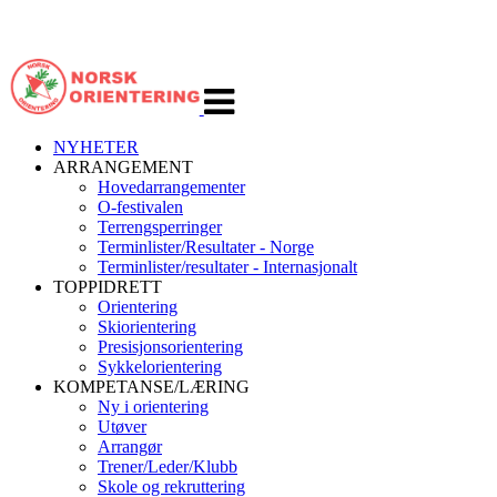
Veksle
navigasjon
NYHETER
ARRANGEMENT
Hovedarrangementer
O-festivalen
Terrengsperringer
Terminlister/Resultater - Norge
Terminlister/resultater - Internasjonalt
TOPPIDRETT
Orientering
Skiorientering
Presisjonsorientering
Sykkelorientering
KOMPETANSE/LÆRING
Ny i orientering
Utøver
Arrangør
Trener/Leder/Klubb
Skole og rekruttering