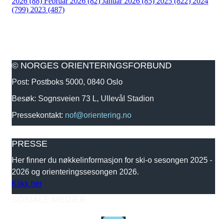
2026 (88)
Februar 2026 (82)
Januar 2026 (85)
2025 (822)
2024
(799)
2023 (487)
© NORGES ORIENTERINGSFORBUND
Post: Postboks 5000, 0840 Oslo
Besøk: Sognsveien 73 L, Ullevål Stadion
Pressekontakt:
nof@orientering.no
PRESSE
Her finner du nøkkelinformasjon for ski-o sesongen 2025 -
2026 og orienteringssesongen 2026.
Klikk her
SOSIALE MEDIER