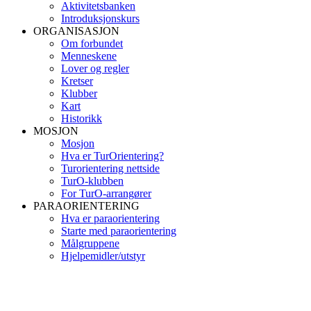
Aktivitetsbanken
Introduksjonskurs
ORGANISASJON
Om forbundet
Menneskene
Lover og regler
Kretser
Klubber
Kart
Historikk
MOSJON
Mosjon
Hva er TurOrientering?
Turorientering nettside
TurO-klubben
For TurO-arrangører
PARAORIENTERING
Hva er paraorientering
Starte med paraorientering
Målgruppene
Hjelpemidler/utstyr