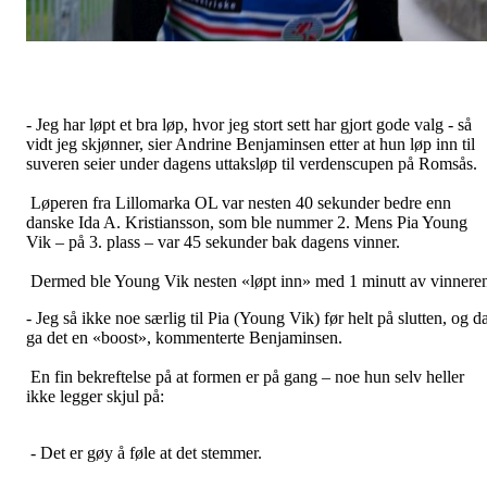
- Jeg har løpt et bra løp, hvor jeg stort sett har gjort gode valg - så
vidt jeg skjønner, sier Andrine Benjaminsen etter at hun løp inn til
suveren seier under dagens uttaksløp til verdenscupen på Romsås.
Løperen fra Lillomarka OL var nesten 40 sekunder bedre enn
danske Ida A. Kristiansson, som ble nummer 2. Mens Pia Young
Vik – på 3. plass – var 45 sekunder bak dagens vinner.
Dermed ble Young Vik nesten «løpt inn» med 1 minutt av vinnere
- Jeg så ikke noe særlig til Pia (Young Vik) før helt på slutten, og d
ga det en «boost», kommenterte Benjaminsen.
En fin bekreftelse på at formen er på gang – noe hun selv heller
ikke legger skjul på:
- Det er gøy å føle at det stemmer.