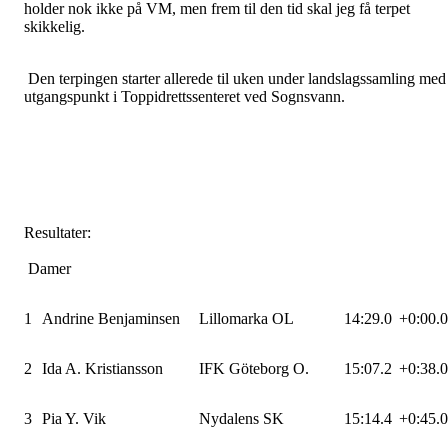
holder nok ikke på VM, men frem til den tid skal jeg få terpet
skikkelig.
Den terpingen starter allerede til uken under landslagssamling med
utgangspunkt i Toppidrettssenteret ved Sognsvann.
Resultater:
Damer
1
Andrine Benjaminsen
Lillomarka OL
14:29.0
+0:00.0
2
Ida A. Kristiansson
IFK Göteborg O.
15:07.2
+0:38.0
3
Pia Y. Vik
Nydalens SK
15:14.4
+0:45.0