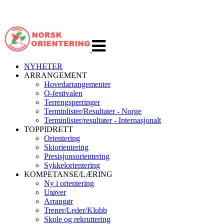
Veksle
navigasjon
NYHETER
ARRANGEMENT
Hovedarrangementer
O-festivalen
Terrengsperringer
Terminlister/Resultater - Norge
Terminlister/resultater - Internasjonalt
TOPPIDRETT
Orientering
Skiorientering
Presisjonsorientering
Sykkelorientering
KOMPETANSE/LÆRING
Ny i orientering
Utøver
Arrangør
Trener/Leder/Klubb
Skole og rekruttering