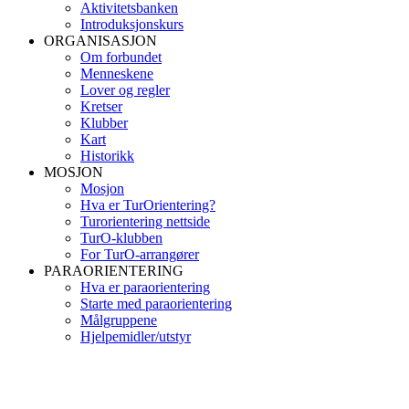
Aktivitetsbanken
Introduksjonskurs
ORGANISASJON
Om forbundet
Menneskene
Lover og regler
Kretser
Klubber
Kart
Historikk
MOSJON
Mosjon
Hva er TurOrientering?
Turorientering nettside
TurO-klubben
For TurO-arrangører
PARAORIENTERING
Hva er paraorientering
Starte med paraorientering
Målgruppene
Hjelpemidler/utstyr