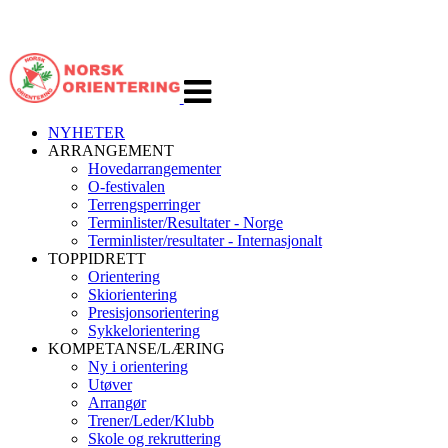
Veksle
navigasjon
NYHETER
ARRANGEMENT
Hovedarrangementer
O-festivalen
Terrengsperringer
Terminlister/Resultater - Norge
Terminlister/resultater - Internasjonalt
TOPPIDRETT
Orientering
Skiorientering
Presisjonsorientering
Sykkelorientering
KOMPETANSE/LÆRING
Ny i orientering
Utøver
Arrangør
Trener/Leder/Klubb
Skole og rekruttering