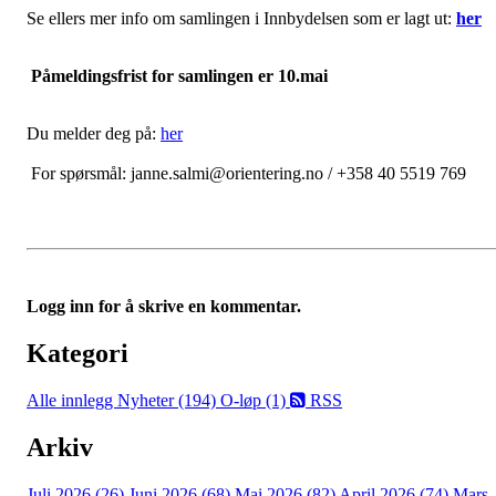
Se ellers mer info om samlingen i Innbydelsen som er lagt ut:
her
Påmeldingsfrist for samlingen er 10.mai
Du melder deg på:
her
For spørsmål: janne.salmi@orientering.no / +358 40 5519 769
Logg inn for å skrive en kommentar.
Kategori
Alle innlegg
Nyheter (194)
O-løp (1)
RSS
Arkiv
Juli 2026 (26)
Juni 2026 (68)
Mai 2026 (82)
April 2026 (74)
Mars