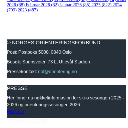
2026 (88)
Februar 2026 (82)
Januar 2026 (85)
2025 (822)
2024
(799)
2023 (487)
© NORGES ORIENTERINGSFORBUND
Post: Postboks 5000, 0840 Oslo
Besøk: Sognsveien 73 L, Ullevål Stadion
Pressekontakt:
nof@orientering.no
PRESSE
Her finner du nøkkelinformasjon for ski-o sesongen 2025 -
2026 og orienteringssesongen 2026.
Klikk her
SOSIALE MEDIER