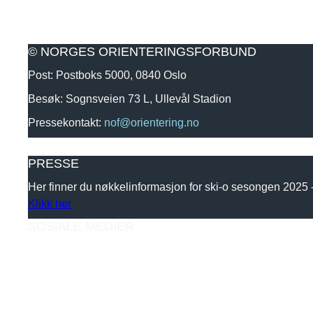
© NORGES ORIENTERINGSFORBUND
Post: Postboks 5000, 0840 Oslo
Besøk: Sognsveien 73 L, Ullevål Stadion
Pressekontakt:
nof@orientering.no
PRESSE
Her finner du nøkkelinformasjon for ski-o sesongen 2025
Klikk her
SOSIALE MEDIER