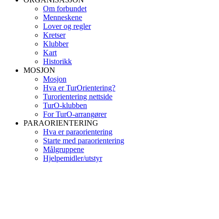
Om forbundet
Menneskene
Lover og regler
Kretser
Klubber
Kart
Historikk
MOSJON
Mosjon
Hva er TurOrientering?
Turorientering nettside
TurO-klubben
For TurO-arrangører
PARAORIENTERING
Hva er paraorientering
Starte med paraorientering
Målgruppene
Hjelpemidler/utstyr