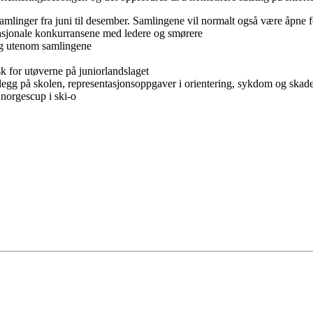
mlinger fra juni til desember. Samlingene vil normalt også være åpne fo
nasjonale konkurransene med ledere og smørere
ng utenom samlingene
k for utøverne på juniorlandslaget
legg på skolen, representasjonsoppgaver i orientering, sykdom og skad
 norgescup i ski-o