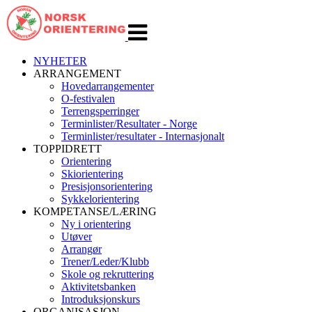
Veksle
navigasjon
NYHETER
ARRANGEMENT
Hovedarrangementer
O-festivalen
Terrengsperringer
Terminlister/Resultater - Norge
Terminlister/resultater - Internasjonalt
TOPPIDRETT
Orientering
Skiorientering
Presisjonsorientering
Sykkelorientering
KOMPETANSE/LÆRING
Ny i orientering
Utøver
Arrangør
Trener/Leder/Klubb
Skole og rekruttering
Aktivitetsbanken
Introduksjonskurs
ORGANISASJON