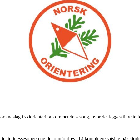
rlandslag i skiorientering kommende sesong, hvor det legges til rette fo
ienteringssesongen og det oppfordres til å kombinere satsing på skiorie