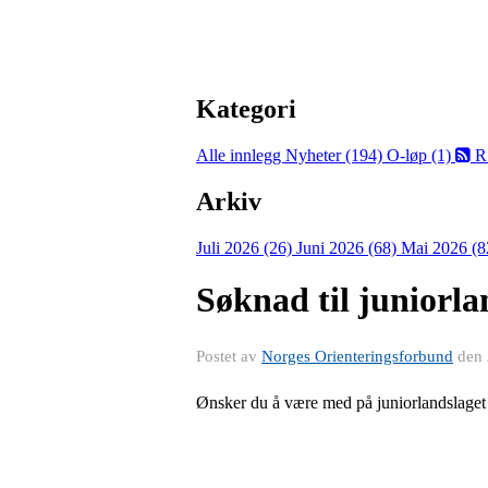
Kategori
Alle innlegg
Nyheter (194)
O-løp (1)
R
Arkiv
Juli 2026 (26)
Juni 2026 (68)
Mai 2026 (8
Søknad til juniorla
Postet av
Norges Orienteringsforbund
den
Ønsker du å være med på juniorlandslaget