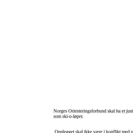
Norges Orienteringsforbund skal ha et junio
som ski-o-løper.
Opplegget skal ikke være i konflikt med or