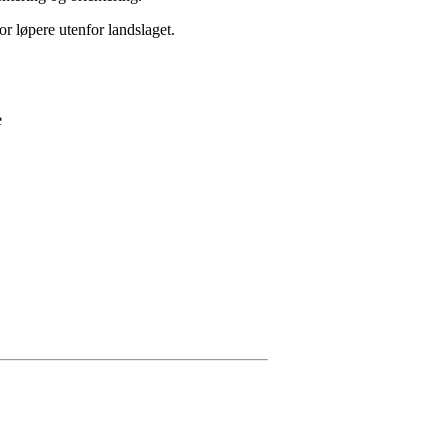
r løpere utenfor landslaget.
e