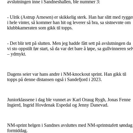
avslutningen inne i Sandneshallen, ble nummer 3:
- Ulrik (Astrup Arnesen) er skikkelig sterk. Han har slitt med rygge
i hele vinter, så kommer han hit og leverer så bra, sa sistnevnte om
klubbkameraten som gikk til topps.
- Det blir tett på slutten. Men jeg hadde fått sett på avslutningen da
vi sto oppstilt før start, så da var det bare å løpe, sa gullvinneren sel
– ydmykt.
Dagens seier var hans andre i NM-knockout sprint. Han gikk til
topps på denne distansen også i Sandefjord i 2023.
Juniorklassene i dag ble vunnet av Karl Oraug Rygh, Jonas Fenne
Ingierd, Ingrid Hovdenak Espedal og Jenny Danevad.
NM-sprint helgen i Sandnes avsluttes med NM-sprintstafett søndag
formiddag.