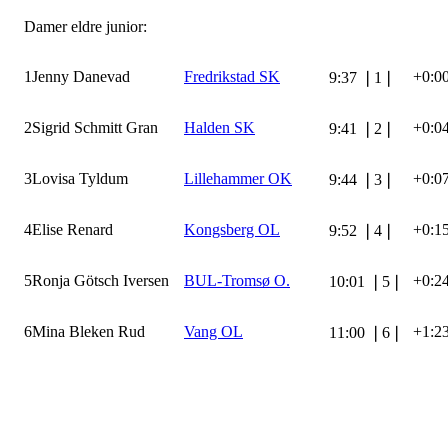
Damer eldre junior:
1
Jenny Danevad
Fredrikstad SK
+0:0
9:37
❘
1
❘
2
Sigrid Schmitt Gran
Halden SK
+0:0
9:41
❘
2
❘
3
Lovisa Tyldum
Lillehammer OK
+0:0
9:44
❘
3
❘
4
Elise Renard
Kongsberg OL
+0:1
9:52
❘
4
❘
5
Ronja Götsch Iversen
BUL-Tromsø O.
+0:2
10:01
❘
5
❘
6
Mina Bleken Rud
Vang OL
+1:2
11:00
❘
6
❘