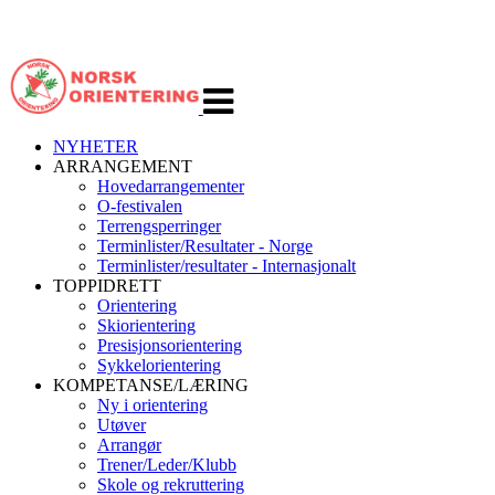
Veksle
navigasjon
NYHETER
ARRANGEMENT
Hovedarrangementer
O-festivalen
Terrengsperringer
Terminlister/Resultater - Norge
Terminlister/resultater - Internasjonalt
TOPPIDRETT
Orientering
Skiorientering
Presisjonsorientering
Sykkelorientering
KOMPETANSE/LÆRING
Ny i orientering
Utøver
Arrangør
Trener/Leder/Klubb
Skole og rekruttering