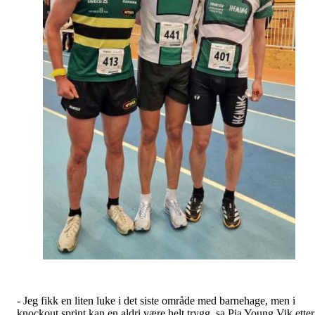
- Jeg fikk en liten luke i det siste område med barnehage, men i
knockout sprint kan en aldri være helt trygg, sa Pia Young Vik etter