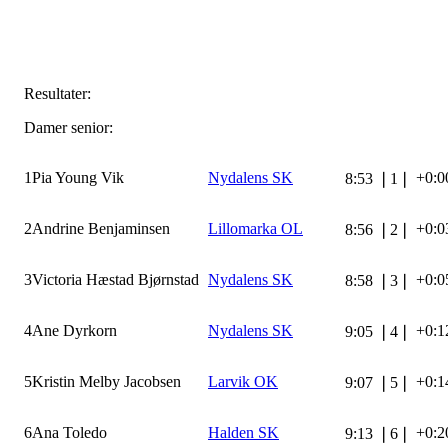
Resultater:
Damer senior:
1
Pia Young Vik
Nydalens SK
+0:0
8:53
❘
1
❘
2
Andrine Benjaminsen
Lillomarka OL
+0:0
8:56
❘
2
❘
3
Victoria Hæstad Bjørnstad
Nydalens SK
+0:0
8:58
❘
3
❘
4
Ane Dyrkorn
Nydalens SK
+0:1
9:05
❘
4
❘
5
Kristin Melby Jacobsen
Larvik OK
+0:1
9:07
❘
5
❘
6
Ana Toledo
Halden SK
+0:2
9:13
❘
6
❘