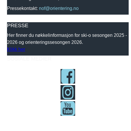
Pressekontakt:
nof@orientering.no
PRESSE
Her finner du nøkkelinformasjon for ski-o sesongen 2025 -
2026 og orienteringssesongen 2026.
Klikk her
SOSIALE MEDIER