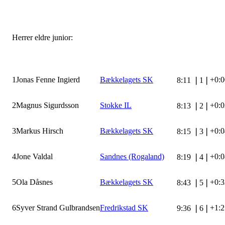
Herrer eldre junior:
1
Jonas Fenne Ingierd
Bækkelagets SK
+0:0
8:11
❘
1
❘
2
Magnus Sigurdsson
Stokke IL
+0:0
8:13
❘
2
❘
3
Markus Hirsch
Bækkelagets SK
+0:0
8:15
❘
3
❘
4
Jone Valdal
Sandnes (Rogaland)
+0:0
8:19
❘
4
❘
5
Ola Dåsnes
Bækkelagets SK
+0:3
8:43
❘
5
❘
6
Syver Strand Gulbrandsen
Fredrikstad SK
+1:2
9:36
❘
6
❘