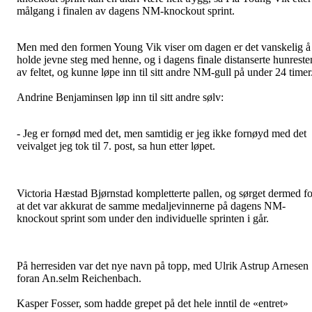
målgang i finalen av dagens NM-knockout sprint.
Men med den formen Young Vik viser om dagen er det vanskelig å
holde jevne steg med henne, og i dagens finale distanserte hunreste
av feltet, og kunne løpe inn til sitt andre NM-gull på under 24 timer
Andrine Benjaminsen løp inn til sitt andre sølv:
- Jeg er fornød med det, men samtidig er jeg ikke fornøyd med det
veivalget jeg tok til 7. post, sa hun etter løpet.
Victoria Hæstad Bjørnstad kompletterte pallen, og sørget dermed fo
at det var akkurat de samme medaljevinnerne på dagens NM-
knockout sprint som under den individuelle sprinten i går.
På herresiden var det nye navn på topp, med Ulrik Astrup Arnesen
foran An.selm Reichenbach.
Kasper Fosser, som hadde grepet på det hele inntil de «entret»