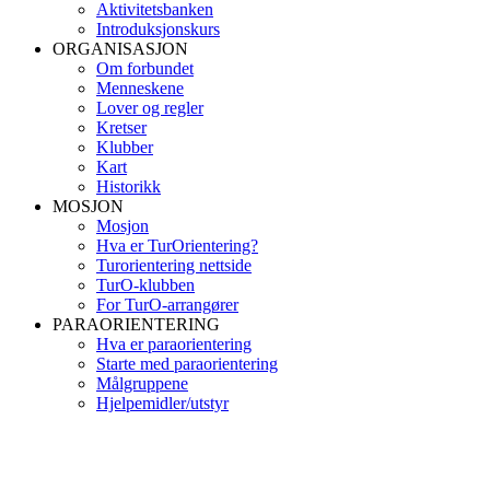
Aktivitetsbanken
Introduksjonskurs
ORGANISASJON
Om forbundet
Menneskene
Lover og regler
Kretser
Klubber
Kart
Historikk
MOSJON
Mosjon
Hva er TurOrientering?
Turorientering nettside
TurO-klubben
For TurO-arrangører
PARAORIENTERING
Hva er paraorientering
Starte med paraorientering
Målgruppene
Hjelpemidler/utstyr