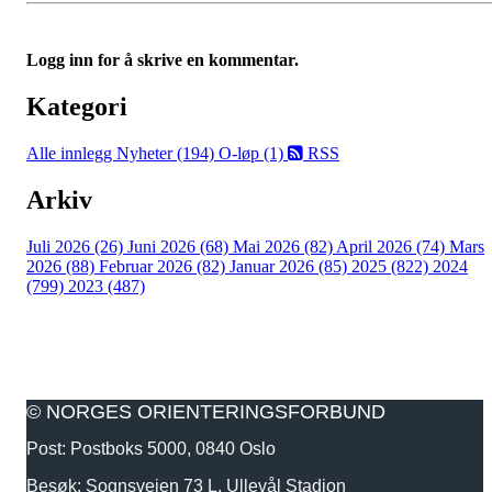
Logg inn for å skrive en kommentar.
Kategori
Alle innlegg
Nyheter (194)
O-løp (1)
RSS
Arkiv
Juli 2026 (26)
Juni 2026 (68)
Mai 2026 (82)
April 2026 (74)
Mars
2026 (88)
Februar 2026 (82)
Januar 2026 (85)
2025 (822)
2024
(799)
2023 (487)
© NORGES ORIENTERINGSFORBUND
Post: Postboks 5000, 0840 Oslo
Besøk: Sognsveien 73 L, Ullevål Stadion