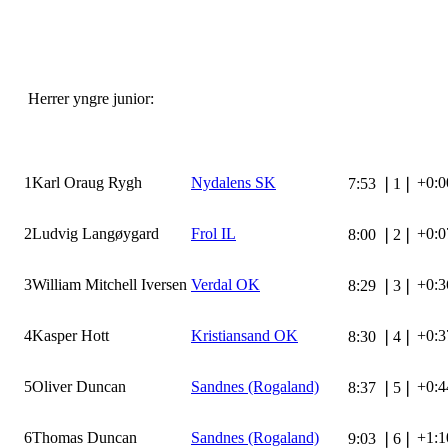
Herrer yngre junior:
1
Karl Oraug Rygh
Nydalens SK
+0:0
7:53
❘
1
❘
2
Ludvig Langøygard
Frol IL
+0:0
8:00
❘
2
❘
3
William Mitchell Iversen
Verdal OK
+0:3
8:29
❘
3
❘
4
Kasper Hott
Kristiansand OK
+0:3
8:30
❘
4
❘
5
Oliver Duncan
Sandnes (Rogaland)
+0:4
8:37
❘
5
❘
6
Thomas Duncan
Sandnes (Rogaland)
+1:1
9:03
❘
6
❘