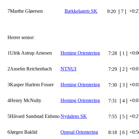
7
Marthe Gløersen
Bækkelagets SK
+0:2
9:20
❘
7
❘
Herrer senior:
1
Ulrik Astrup Arnesen
Heming Orientering
+0:0
7:28
❘
1
❘
2
Anselm Reichenbach
NTNUI
+0:0
7:29
❘
2
❘
3
Kasper Harlem Fosser
Heming Orientering
+0:0
7:30
❘
3
❘
4
Henry McNulty
Heming Orientering
+0:0
7:31
❘
4
❘
5
Håvard Sandstad Eidsmo
Nydalens SK
+0:2
7:55
❘
5
❘
6
Jørgen Baklid
Oppsal Orientering
+0:5
8:18
❘
6
❘