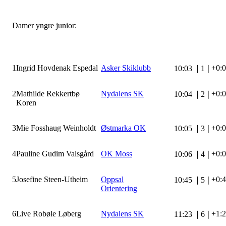
Damer yngre junior:
1
Ingrid Hovdenak Espedal
Asker Skiklubb
+0:
10:03
❘
1
❘
2
Mathilde Rekkertbø
Nydalens SK
+0:
10:04
❘
2
❘
Koren
3
Mie Fosshaug Weinholdt
Østmarka OK
+0:
10:05
❘
3
❘
4
Pauline Gudim Valsgård
OK Moss
+0:
10:06
❘
4
❘
5
Josefine Steen-Utheim
Oppsal
+0:
10:45
❘
5
❘
Orientering
6
Live Robøle Løberg
Nydalens SK
+1:
11:23
❘
6
❘