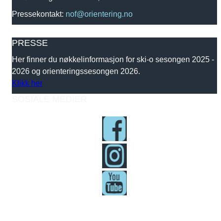
Pressekontakt:
nof@orientering.no
PRESSE
Her finner du nøkkelinformasjon for ski-o sesongen 2025 -
2026 og orienteringssesongen 2026.
Klikk her
SOSIALE MEDIER