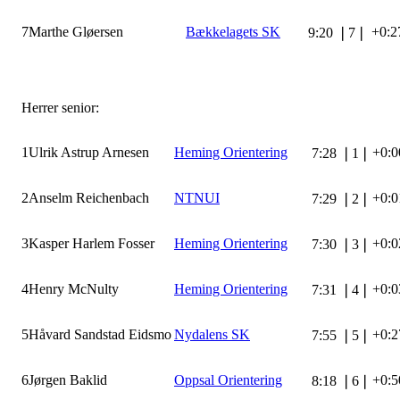
7
Marthe Gløersen
Bækkelagets SK
+0:2
9:20
❘
7
❘
Herrer senior:
1
Ulrik Astrup Arnesen
Heming Orientering
+0:0
7:28
❘
1
❘
2
Anselm Reichenbach
NTNUI
+0:0
7:29
❘
2
❘
3
Kasper Harlem Fosser
Heming Orientering
+0:0
7:30
❘
3
❘
4
Henry McNulty
Heming Orientering
+0:0
7:31
❘
4
❘
5
Håvard Sandstad Eidsmo
Nydalens SK
+0:2
7:55
❘
5
❘
6
Jørgen Baklid
Oppsal Orientering
+0:5
8:18
❘
6
❘