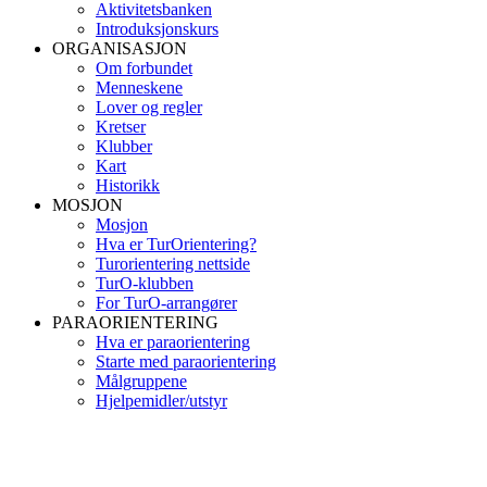
Aktivitetsbanken
Introduksjonskurs
ORGANISASJON
Om forbundet
Menneskene
Lover og regler
Kretser
Klubber
Kart
Historikk
MOSJON
Mosjon
Hva er TurOrientering?
Turorientering nettside
TurO-klubben
For TurO-arrangører
PARAORIENTERING
Hva er paraorientering
Starte med paraorientering
Målgruppene
Hjelpemidler/utstyr