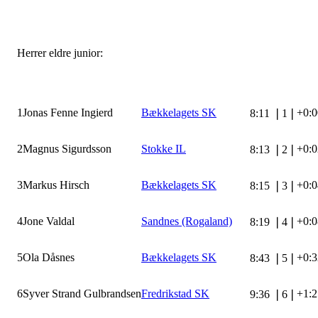
Herrer eldre junior:
1
Jonas Fenne Ingierd
Bækkelagets SK
+0:0
8:11
❘
1
❘
2
Magnus Sigurdsson
Stokke IL
+0:0
8:13
❘
2
❘
3
Markus Hirsch
Bækkelagets SK
+0:0
8:15
❘
3
❘
4
Jone Valdal
Sandnes (Rogaland)
+0:0
8:19
❘
4
❘
5
Ola Dåsnes
Bækkelagets SK
+0:3
8:43
❘
5
❘
6
Syver Strand Gulbrandsen
Fredrikstad SK
+1:2
9:36
❘
6
❘