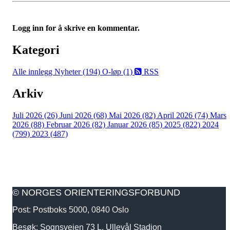
Logg inn for å skrive en kommentar.
Kategori
Alle innlegg
Nyheter (194)
O-løp (1)
RSS
Arkiv
Juli 2026 (26)
Juni 2026 (68)
Mai 2026 (82)
April 2026 (74)
Mars
2026 (88)
Februar 2026 (82)
Januar 2026 (85)
2025 (822)
2024
(799)
2023 (487)
© NORGES ORIENTERINGSFORBUND
Post: Postboks 5000, 0840 Oslo
Besøk: Sognsveien 73 L, Ullevål Stadion