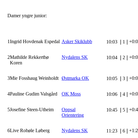
Damer yngre junior:
1
Ingrid Hovdenak Espedal
Asker Skiklubb
+0:
10:03
❘
1
❘
2
Mathilde Rekkertbø
Nydalens SK
+0:
10:04
❘
2
❘
Koren
3
Mie Fosshaug Weinholdt
Østmarka OK
+0:
10:05
❘
3
❘
4
Pauline Gudim Valsgård
OK Moss
+0:
10:06
❘
4
❘
5
Josefine Steen-Utheim
Oppsal
+0:
10:45
❘
5
❘
Orientering
6
Live Robøle Løberg
Nydalens SK
+1:
11:23
❘
6
❘