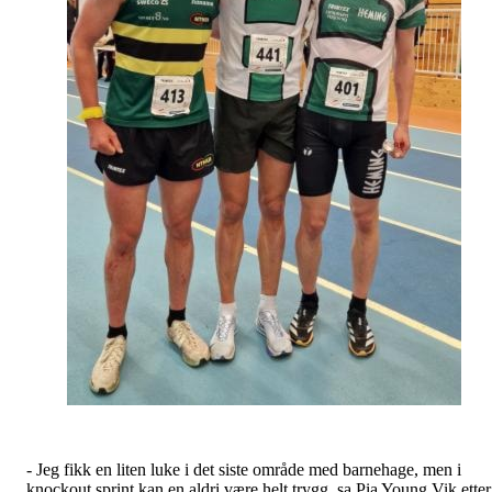
- Jeg fikk en liten luke i det siste område med barnehage, men i
knockout sprint kan en aldri være helt trygg, sa Pia Young Vik etter