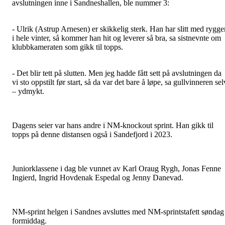
avslutningen inne i Sandneshallen, ble nummer 3:
- Ulrik (Astrup Arnesen) er skikkelig sterk. Han har slitt med rygge
i hele vinter, så kommer han hit og leverer så bra, sa sistnevnte om
klubbkameraten som gikk til topps.
- Det blir tett på slutten. Men jeg hadde fått sett på avslutningen da
vi sto oppstilt før start, så da var det bare å løpe, sa gullvinneren sel
– ydmykt.
Dagens seier var hans andre i NM-knockout sprint. Han gikk til
topps på denne distansen også i Sandefjord i 2023.
Juniorklassene i dag ble vunnet av Karl Oraug Rygh, Jonas Fenne
Ingierd, Ingrid Hovdenak Espedal og Jenny Danevad.
NM-sprint helgen i Sandnes avsluttes med NM-sprintstafett søndag
formiddag.