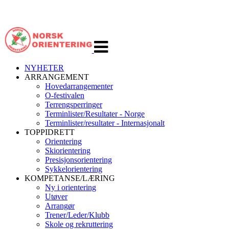
Veksle
navigasjon
NYHETER
ARRANGEMENT
Hovedarrangementer
O-festivalen
Terrengsperringer
Terminlister/Resultater - Norge
Terminlister/resultater - Internasjonalt
TOPPIDRETT
Orientering
Skiorientering
Presisjonsorientering
Sykkelorientering
KOMPETANSE/LÆRING
Ny i orientering
Utøver
Arrangør
Trener/Leder/Klubb
Skole og rekruttering