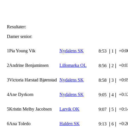
Resultater:
Damer senior:
1
Pia Young Vik
Nydalens SK
+0:0
8:53
❘
1
❘
2
Andrine Benjaminsen
Lillomarka OL
+0:0
8:56
❘
2
❘
3
Victoria Hæstad Bjørnstad
Nydalens SK
+0:0
8:58
❘
3
❘
4
Ane Dyrkorn
Nydalens SK
+0:1
9:05
❘
4
❘
5
Kristin Melby Jacobsen
Larvik OK
+0:1
9:07
❘
5
❘
6
Ana Toledo
Halden SK
+0:2
9:13
❘
6
❘