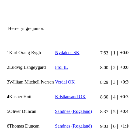
Herrer yngre junior:
1
Karl Oraug Rygh
Nydalens SK
+0:0
7:53
❘
1
❘
2
Ludvig Langøygard
Frol IL
+0:0
8:00
❘
2
❘
3
William Mitchell Iversen
Verdal OK
+0:3
8:29
❘
3
❘
4
Kasper Hott
Kristiansand OK
+0:3
8:30
❘
4
❘
5
Oliver Duncan
Sandnes (Rogaland)
+0:4
8:37
❘
5
❘
6
Thomas Duncan
Sandnes (Rogaland)
+1:1
9:03
❘
6
❘