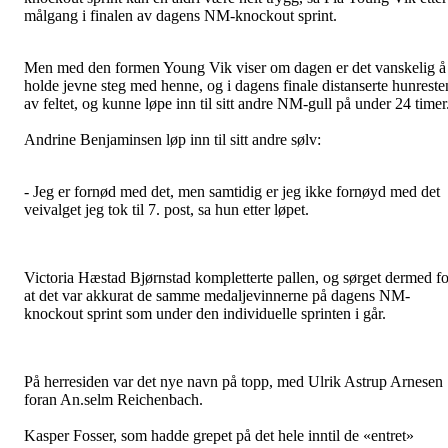
målgang i finalen av dagens NM-knockout sprint.
Men med den formen Young Vik viser om dagen er det vanskelig å
holde jevne steg med henne, og i dagens finale distanserte hunreste
av feltet, og kunne løpe inn til sitt andre NM-gull på under 24 timer
Andrine Benjaminsen løp inn til sitt andre sølv:
- Jeg er fornød med det, men samtidig er jeg ikke fornøyd med det
veivalget jeg tok til 7. post, sa hun etter løpet.
Victoria Hæstad Bjørnstad kompletterte pallen, og sørget dermed fo
at det var akkurat de samme medaljevinnerne på dagens NM-
knockout sprint som under den individuelle sprinten i går.
På herresiden var det nye navn på topp, med Ulrik Astrup Arnesen
foran An.selm Reichenbach.
Kasper Fosser, som hadde grepet på det hele inntil de «entret»