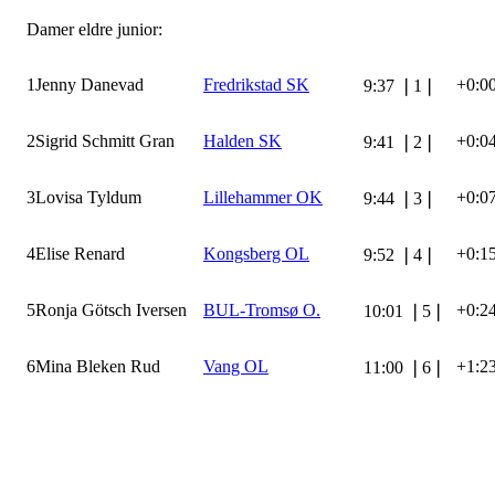
Damer eldre junior:
1
Jenny Danevad
Fredrikstad SK
+0:0
9:37
❘
1
❘
2
Sigrid Schmitt Gran
Halden SK
+0:0
9:41
❘
2
❘
3
Lovisa Tyldum
Lillehammer OK
+0:0
9:44
❘
3
❘
4
Elise Renard
Kongsberg OL
+0:1
9:52
❘
4
❘
5
Ronja Götsch Iversen
BUL-Tromsø O.
+0:2
10:01
❘
5
❘
6
Mina Bleken Rud
Vang OL
+1:2
11:00
❘
6
❘