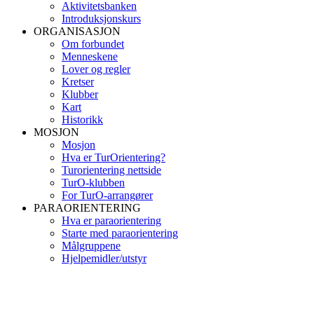
Aktivitetsbanken
Introduksjonskurs
ORGANISASJON
Om forbundet
Menneskene
Lover og regler
Kretser
Klubber
Kart
Historikk
MOSJON
Mosjon
Hva er TurOrientering?
Turorientering nettside
TurO-klubben
For TurO-arrangører
PARAORIENTERING
Hva er paraorientering
Starte med paraorientering
Målgruppene
Hjelpemidler/utstyr