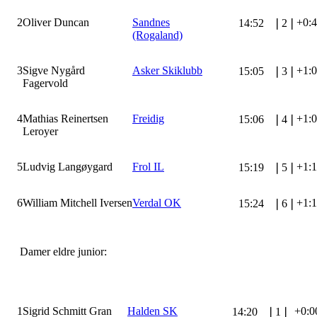
2
Oliver Duncan
Sandnes
+0:
14:52
❘
2
❘
(Rogaland)
3
Sigve Nygård
Asker Skiklubb
+1:
15:05
❘
3
❘
Fagervold
4
Mathias Reinertsen
Freidig
+1:
15:06
❘
4
❘
Leroyer
5
Ludvig Langøygard
Frol IL
+1:
15:19
❘
5
❘
6
William Mitchell Iversen
Verdal OK
+1:
15:24
❘
6
❘
Damer eldre junior:
1
Sigrid Schmitt Gran
Halden SK
+0:0
14:20
❘
1
❘