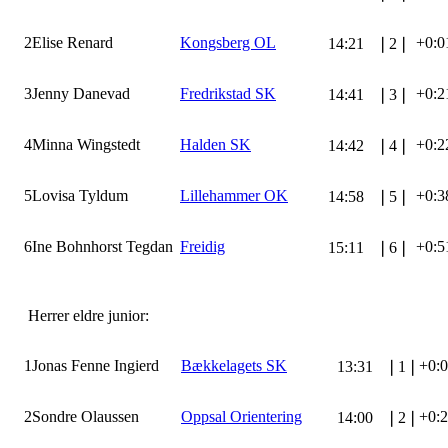
2
Elise Renard
Kongsberg OL
+0:0
14:21
❘
2
❘
3
Jenny Danevad
Fredrikstad SK
+0:2
14:41
❘
3
❘
4
Minna Wingstedt
Halden SK
+0:2
14:42
❘
4
❘
5
Lovisa Tyldum
Lillehammer OK
+0:3
14:58
❘
5
❘
6
Ine Bohnhorst Tegdan
Freidig
+0:5
15:11
❘
6
❘
Herrer eldre junior:
1
Jonas Fenne Ingierd
Bækkelagets SK
+0:
13:31
❘
1
❘
2
Sondre Olaussen
Oppsal Orientering
+0:
14:00
❘
2
❘