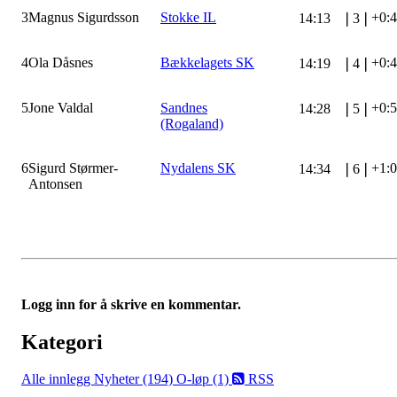
3
Magnus Sigurdsson
Stokke IL
+0:
14:13
❘
3
❘
4
Ola Dåsnes
Bækkelagets SK
+0:
14:19
❘
4
❘
5
Jone Valdal
Sandnes
+0:
14:28
❘
5
❘
(Rogaland)
6
Sigurd Størmer-
Nydalens SK
+1:
14:34
❘
6
❘
Antonsen
Logg inn for å skrive en kommentar.
Kategori
Alle innlegg
Nyheter (194)
O-løp (1)
RSS