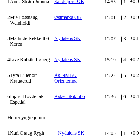
1
Anna Strøm Juliussen
Sandefjord OK
+0:
14:55
❘
1
❘
2
Mie Fosshaug
Østmarka OK
+0:
15:01
❘
2
❘
Weinholdt
3
Mathilde Rekkertbø
Nydalens SK
+0:
15:07
❘
3
❘
Koren
4
Live Robøle Løberg
Nydalens SK
+0:
15:19
❘
4
❘
5
Tyra Lilleholt
Ås-NMBU
+0:
15:22
❘
5
❘
Kraugerud
Orientering
6
Ingrid Hovdenak
Asker Skiklubb
+0:
15:36
❘
6
❘
Espedal
Herrer yngre junior:
1
Karl Oraug Rygh
Nydalens SK
+0:
14:05
❘
1
❘