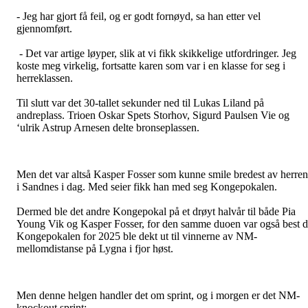
- Jeg har gjort få feil, og er godt fornøyd, sa han etter vel
gjennomført.
- Det var artige løyper, slik at vi fikk skikkelige utfordringer. Jeg
koste meg virkelig, fortsatte karen som var i en klasse for seg i
herreklassen.
Til slutt var det 30-tallet sekunder ned til Lukas Liland på
andreplass. Trioen Oskar Spets Storhov, Sigurd Paulsen Vie og
‘ulrik Astrup Arnesen delte bronseplassen.
Men det var altså Kasper Fosser som kunne smile bredest av herre
i Sandnes i dag. Med seier fikk han med seg Kongepokalen.
Dermed ble det andre Kongepokal på et drøyt halvår til både Pia
Young Vik og Kasper Fosser, for den samme duoen var også best 
Kongepokalen for 2025 ble dekt ut til vinnerne av NM-
mellomdistanse på Lygna i fjor høst.
Men denne helgen handler det om sprint, og i morgen er det NM-
knockout sprint: