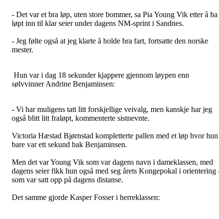
- Det var et bra løp, uten store bommer, sa Pia Young Vik etter å ha
løpt inn til klar seier under dagens NM-sprint i Sandnes.
- Jeg følte også at jeg klarte å holde bra fart, fortsatte den norske
mester.
Hun var i dag 18 sekunder kjappere gjennom løypen enn
sølvvinner Andrine Benjaminsen:
- Vi har muligens tatt litt forskjellige veivalg, men kanskje har jeg
også blitt litt fraløpt, kommenterte sistnevnte.
Victoria Hæstad Bjørnstad kompletterte pallen med et løp hvor hun
bare var ett sekund bak Benjaminsen.
Men det var Young Vik som var dagens navn i dameklassen, med
dagens seier fikk hun også med seg årets Kongepokal i orientering 
som var satt opp på dagens distanse.
Det samme gjorde Kasper Fosser i herreklassen: