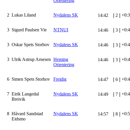
Orientering
2
Lukas Liland
Nydalens SK
+0:
14:42
❘
2
❘
3
Sigurd Paulsen Vie
NTNUI
+0:
14:46
❘
3
❘
3
Oskar Spets Storhov
Nydalens SK
+0:
14:46
❘
3
❘
3
Ulrik Astrup Arnesen
Heming
+0:
14:46
❘
3
❘
Orientering
6
Simen Spets Storhov
Freidig
+0:
14:47
❘
6
❘
7
Eirik Langedal
Nydalens SK
+0:
14:49
❘
7
❘
Breivik
8
Håvard Sandstad
Nydalens SK
+0:
14:57
❘
8
❘
Eidsmo