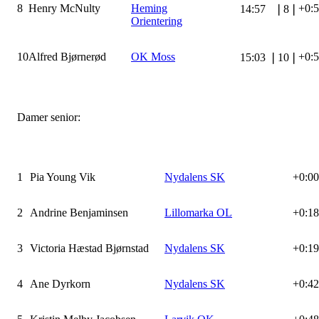
8
Henry McNulty
Heming
+0:
14:57
❘
8
❘
Orientering
10
Alfred Bjørnerød
OK Moss
+0:
15:03
❘
10
❘
Damer senior:
1
Pia Young Vik
Nydalens SK
+0:00
2
Andrine Benjaminsen
Lillomarka OL
+0:18
3
Victoria Hæstad Bjørnstad
Nydalens SK
+0:19
4
Ane Dyrkorn
Nydalens SK
+0:42