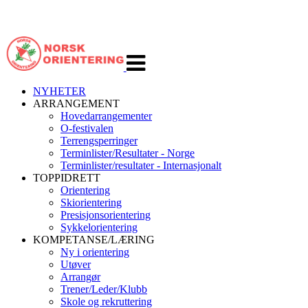
Veksle
navigasjon
NYHETER
ARRANGEMENT
Hovedarrangementer
O-festivalen
Terrengsperringer
Terminlister/Resultater - Norge
Terminlister/resultater - Internasjonalt
TOPPIDRETT
Orientering
Skiorientering
Presisjonsorientering
Sykkelorientering
KOMPETANSE/LÆRING
Ny i orientering
Utøver
Arrangør
Trener/Leder/Klubb
Skole og rekruttering