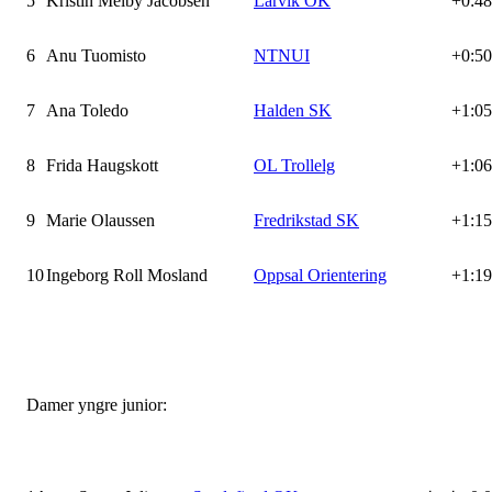
5
Kristin Melby Jacobsen
Larvik OK
+0:48
6
Anu Tuomisto
NTNUI
+0:50
7
Ana Toledo
Halden SK
+1:05
8
Frida Haugskott
OL Trollelg
+1:06
9
Marie Olaussen
Fredrikstad SK
+1:15
10
Ingeborg Roll Mosland
Oppsal Orientering
+1:19
Damer yngre junior: