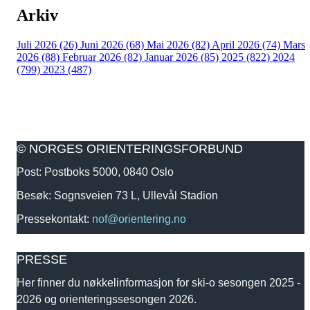
Arkiv
Juli 2026 (26)
Juni 2026 (68)
Mai 2026 (82)
April 2026 (74)
Mars
2026 (88)
Februar 2026 (82)
Januar 2026 (85)
2025 (822)
2024
(799)
2023 (487)
© NORGES ORIENTERINGSFORBUND
Post: Postboks 5000, 0840 Oslo
Besøk: Sognsveien 73 L, Ullevål Stadion
Pressekontakt:
nof@orientering.no
PRESSE
Her finner du nøkkelinformasjon for ski-o sesongen 2025 -
2026 og orienteringssesongen 2026.