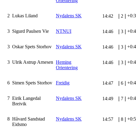
Orientering
2
Lukas Liland
Nydalens SK
+0:
14:42
❘
2
❘
3
Sigurd Paulsen Vie
NTNUI
+0:
14:46
❘
3
❘
3
Oskar Spets Storhov
Nydalens SK
+0:
14:46
❘
3
❘
3
Ulrik Astrup Arnesen
Heming
+0:
14:46
❘
3
❘
Orientering
6
Simen Spets Storhov
Freidig
+0:
14:47
❘
6
❘
7
Eirik Langedal
Nydalens SK
+0:
14:49
❘
7
❘
Breivik
8
Håvard Sandstad
Nydalens SK
+0:
14:57
❘
8
❘
Eidsmo