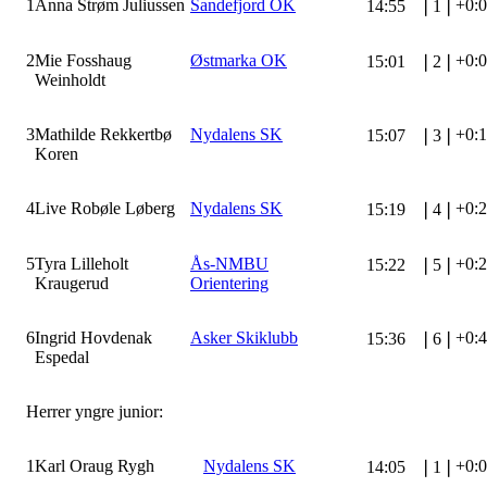
1
Anna Strøm Juliussen
Sandefjord OK
+0:
14:55
❘
1
❘
2
Mie Fosshaug
Østmarka OK
+0:
15:01
❘
2
❘
Weinholdt
3
Mathilde Rekkertbø
Nydalens SK
+0:
15:07
❘
3
❘
Koren
4
Live Robøle Løberg
Nydalens SK
+0:
15:19
❘
4
❘
5
Tyra Lilleholt
Ås-NMBU
+0:
15:22
❘
5
❘
Kraugerud
Orientering
6
Ingrid Hovdenak
Asker Skiklubb
+0:
15:36
❘
6
❘
Espedal
Herrer yngre junior:
1
Karl Oraug Rygh
Nydalens SK
+0:
14:05
❘
1
❘