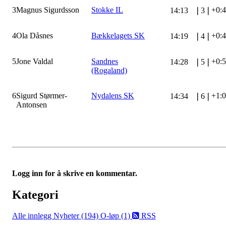
3
Magnus Sigurdsson
Stokke IL
+0:
14:13
❘
3
❘
4
Ola Dåsnes
Bækkelagets SK
+0:
14:19
❘
4
❘
5
Jone Valdal
Sandnes
+0:
14:28
❘
5
❘
(Rogaland)
6
Sigurd Størmer-
Nydalens SK
+1:
14:34
❘
6
❘
Antonsen
Logg inn for å skrive en kommentar.
Kategori
Alle innlegg
Nyheter (194)
O-løp (1)
RSS