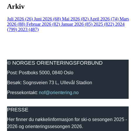
Arkiv
Juli 2026 (26)
Juni 2026 (68)
Mai 2026 (82)
April 2026 (74)
Mars
2026 (88)
Februar 2026 (82)
Januar 2026 (85)
2025 (822)
2024
(799)
2023 (487)
© NORGES ORIENTERINGSFORBUND
Post: Postboks 5000, 0840 Oslo
Besøk: Sognsveien 73 L, Ullevål Stadion
Pressekontakt:
nof@orientering.no
PRESSE
Her finner du nøkkelinformasjon for ski-o sesongen 2025 -
2026 og orienteringssesongen 2026.