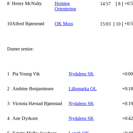
8
Henry McNulty
Heming
+0:
14:57
❘
8
❘
Orientering
10
Alfred Bjørnerød
OK Moss
+0:
15:03
❘
10
❘
Damer senior:
1
Pia Young Vik
Nydalens SK
+0:00
2
Andrine Benjaminsen
Lillomarka OL
+0:18
3
Victoria Hæstad Bjørnstad
Nydalens SK
+0:19
4
Ane Dyrkorn
Nydalens SK
+0:42