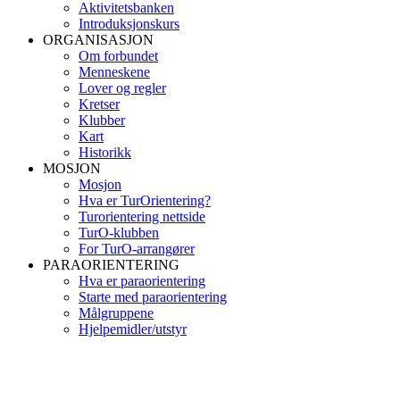
Aktivitetsbanken
Introduksjonskurs
ORGANISASJON
Om forbundet
Menneskene
Lover og regler
Kretser
Klubber
Kart
Historikk
MOSJON
Mosjon
Hva er TurOrientering?
Turorientering nettside
TurO-klubben
For TurO-arrangører
PARAORIENTERING
Hva er paraorientering
Starte med paraorientering
Målgruppene
Hjelpemidler/utstyr