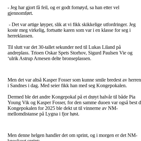
- Jeg har gjort få feil, og er godt fornøyd, sa han etter vel
gjennomført.
- Det var artige løyper, slik at vi fikk skikkelige utfordringer. Jeg
koste meg virkelig, fortsatte karen som var i en klasse for seg i
herreklassen.
Til slutt var det 30-tallet sekunder ned til Lukas Liland på
andreplass. Trioen Oskar Spets Storhov, Sigurd Paulsen Vie og
‘ulrik Astrup Arnesen delte bronseplassen.
Men det var altså Kasper Fosser som kunne smile bredest av herre
i Sandnes i dag. Med seier fikk han med seg Kongepokalen.
Dermed ble det andre Kongepokal på et drøyt halvår til både Pia
Young Vik og Kasper Fosser, for den samme duoen var også best 
Kongepokalen for 2025 ble dekt ut til vinnerne av NM-
mellomdistanse på Lygna i fjor høst.
Men denne helgen handler det om sprint, og i morgen er det NM-
knockout sprint: