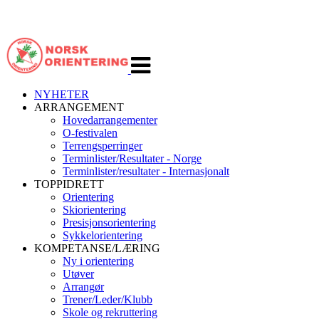
Veksle
navigasjon
NYHETER
ARRANGEMENT
Hovedarrangementer
O-festivalen
Terrengsperringer
Terminlister/Resultater - Norge
Terminlister/resultater - Internasjonalt
TOPPIDRETT
Orientering
Skiorientering
Presisjonsorientering
Sykkelorientering
KOMPETANSE/LÆRING
Ny i orientering
Utøver
Arrangør
Trener/Leder/Klubb
Skole og rekruttering