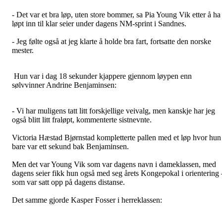
- Det var et bra løp, uten store bommer, sa Pia Young Vik etter å ha
løpt inn til klar seier under dagens NM-sprint i Sandnes.
- Jeg følte også at jeg klarte å holde bra fart, fortsatte den norske
mester.
Hun var i dag 18 sekunder kjappere gjennom løypen enn
sølvvinner Andrine Benjaminsen:
- Vi har muligens tatt litt forskjellige veivalg, men kanskje har jeg
også blitt litt fraløpt, kommenterte sistnevnte.
Victoria Hæstad Bjørnstad kompletterte pallen med et løp hvor hun
bare var ett sekund bak Benjaminsen.
Men det var Young Vik som var dagens navn i dameklassen, med
dagens seier fikk hun også med seg årets Kongepokal i orientering 
som var satt opp på dagens distanse.
Det samme gjorde Kasper Fosser i herreklassen: