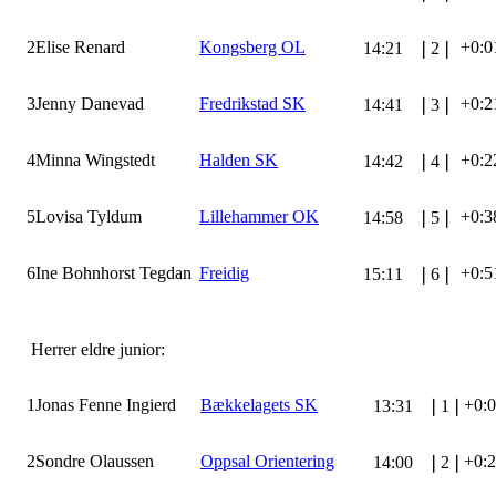
2
Elise Renard
Kongsberg OL
+0:0
14:21
❘
2
❘
3
Jenny Danevad
Fredrikstad SK
+0:2
14:41
❘
3
❘
4
Minna Wingstedt
Halden SK
+0:2
14:42
❘
4
❘
5
Lovisa Tyldum
Lillehammer OK
+0:3
14:58
❘
5
❘
6
Ine Bohnhorst Tegdan
Freidig
+0:5
15:11
❘
6
❘
Herrer eldre junior:
1
Jonas Fenne Ingierd
Bækkelagets SK
+0:
13:31
❘
1
❘
2
Sondre Olaussen
Oppsal Orientering
+0:
14:00
❘
2
❘