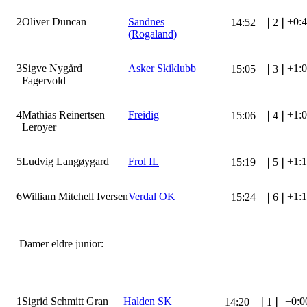
2
Oliver Duncan
Sandnes
+0:
14:52
❘
2
❘
(Rogaland)
3
Sigve Nygård
Asker Skiklubb
+1:
15:05
❘
3
❘
Fagervold
4
Mathias Reinertsen
Freidig
+1:
15:06
❘
4
❘
Leroyer
5
Ludvig Langøygard
Frol IL
+1:
15:19
❘
5
❘
6
William Mitchell Iversen
Verdal OK
+1:
15:24
❘
6
❘
Damer eldre junior:
1
Sigrid Schmitt Gran
Halden SK
+0:0
14:20
❘
1
❘