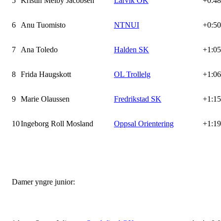
5
Kristin Melby Jacobsen
Larvik OK
+0:48
6
Anu Tuomisto
NTNUI
+0:50
7
Ana Toledo
Halden SK
+1:05
8
Frida Haugskott
OL Trollelg
+1:06
9
Marie Olaussen
Fredrikstad SK
+1:15
10
Ingeborg Roll Mosland
Oppsal Orientering
+1:19
Damer yngre junior: