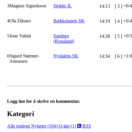
3
Magnus Sigurdsson
Stokke IL
+0:
14:13
❘
3
❘
4
Ola Dåsnes
Bækkelagets SK
+0:
14:19
❘
4
❘
5
Jone Valdal
Sandnes
+0:
14:28
❘
5
❘
(Rogaland)
6
Sigurd Størmer-
Nydalens SK
+1:
14:34
❘
6
❘
Antonsen
Logg inn for å skrive en kommentar.
Kategori
Alle innlegg
Nyheter (194)
O-løp (1)
RSS