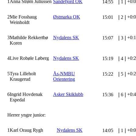
1
Anna Strøm Juliussen
Sandefjord OK
+0:
14:55
❘
1
❘
2
Mie Fosshaug
Østmarka OK
+0:
15:01
❘
2
❘
Weinholdt
3
Mathilde Rekkertbø
Nydalens SK
+0:
15:07
❘
3
❘
Koren
4
Live Robøle Løberg
Nydalens SK
+0:
15:19
❘
4
❘
5
Tyra Lilleholt
Ås-NMBU
+0:
15:22
❘
5
❘
Kraugerud
Orientering
6
Ingrid Hovdenak
Asker Skiklubb
+0:
15:36
❘
6
❘
Espedal
Herrer yngre junior:
1
Karl Oraug Rygh
Nydalens SK
+0:
14:05
❘
1
❘