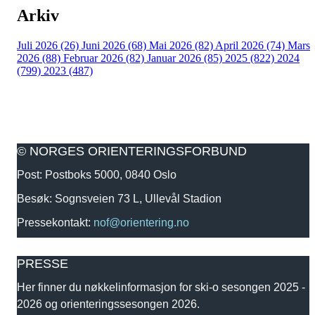
Arkiv
Juli 2026 (26)
Juni 2026 (68)
Mai 2026 (82)
April 2026 (74)
Mars
2026 (88)
Februar 2026 (82)
Januar 2026 (85)
2025 (822)
2024
(799)
2023 (487)
© NORGES ORIENTERINGSFORBUND
Post: Postboks 5000, 0840 Oslo
Besøk: Sognsveien 73 L, Ullevål Stadion
Pressekontakt:
nof@orientering.no
PRESSE
Her finner du nøkkelinformasjon for ski-o sesongen 2025 -
2026 og orienteringssesongen 2026.