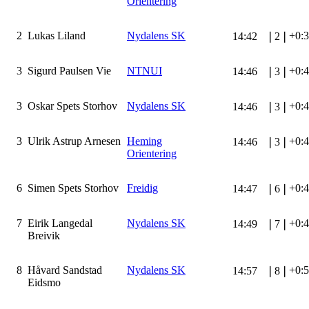
Orientering
2
Lukas Liland
Nydalens SK
+0:
14:42
❘
2
❘
3
Sigurd Paulsen Vie
NTNUI
+0:
14:46
❘
3
❘
3
Oskar Spets Storhov
Nydalens SK
+0:
14:46
❘
3
❘
3
Ulrik Astrup Arnesen
Heming
+0:
14:46
❘
3
❘
Orientering
6
Simen Spets Storhov
Freidig
+0:
14:47
❘
6
❘
7
Eirik Langedal
Nydalens SK
+0:
14:49
❘
7
❘
Breivik
8
Håvard Sandstad
Nydalens SK
+0:
14:57
❘
8
❘
Eidsmo