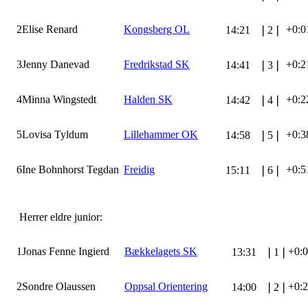
2
Elise Renard
Kongsberg OL
+0:0
14:21
❘
2
❘
3
Jenny Danevad
Fredrikstad SK
+0:2
14:41
❘
3
❘
4
Minna Wingstedt
Halden SK
+0:2
14:42
❘
4
❘
5
Lovisa Tyldum
Lillehammer OK
+0:3
14:58
❘
5
❘
6
Ine Bohnhorst Tegdan
Freidig
+0:5
15:11
❘
6
❘
Herrer eldre junior:
1
Jonas Fenne Ingierd
Bækkelagets SK
+0:
13:31
❘
1
❘
2
Sondre Olaussen
Oppsal Orientering
+0:
14:00
❘
2
❘