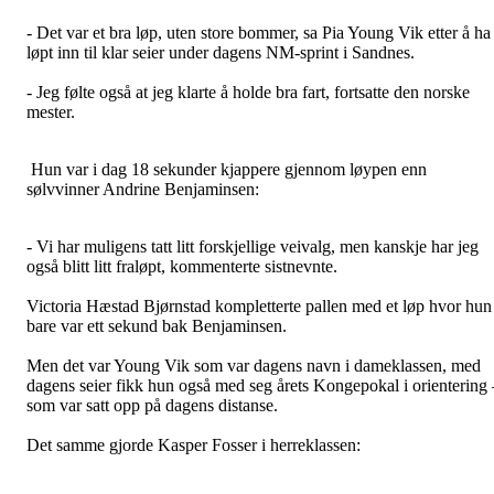
- Det var et bra løp, uten store bommer, sa Pia Young Vik etter å ha
løpt inn til klar seier under dagens NM-sprint i Sandnes.
- Jeg følte også at jeg klarte å holde bra fart, fortsatte den norske
mester.
Hun var i dag 18 sekunder kjappere gjennom løypen enn
sølvvinner Andrine Benjaminsen:
- Vi har muligens tatt litt forskjellige veivalg, men kanskje har jeg
også blitt litt fraløpt, kommenterte sistnevnte.
Victoria Hæstad Bjørnstad kompletterte pallen med et løp hvor hun
bare var ett sekund bak Benjaminsen.
Men det var Young Vik som var dagens navn i dameklassen, med
dagens seier fikk hun også med seg årets Kongepokal i orientering 
som var satt opp på dagens distanse.
Det samme gjorde Kasper Fosser i herreklassen: