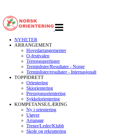
Veksle
navigasjon
NYHETER
ARRANGEMENT
Hovedarrangementer
O-festivalen
Terrengsperringer
Terminlister/Resultater - Norge
Terminlister/resultater - Internasjonalt
TOPPIDRETT
Orientering
Skiorientering
Presisjonsorientering
Sykkelorientering
KOMPETANSE/LÆRING
Ny i orientering
Utøver
Arrangør
Trener/Leder/Klubb
Skole og rekruttering