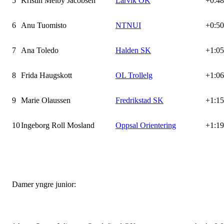
5
Kristin Melby Jacobsen
Larvik OK
+0:48
6
Anu Tuomisto
NTNUI
+0:50
7
Ana Toledo
Halden SK
+1:05
8
Frida Haugskott
OL Trollelg
+1:06
9
Marie Olaussen
Fredrikstad SK
+1:15
10
Ingeborg Roll Mosland
Oppsal Orientering
+1:19
Damer yngre junior: