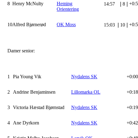
8
Henry McNulty
Heming
+0:
14:57
❘
8
❘
Orientering
10
Alfred Bjørnerød
OK Moss
+0:
15:03
❘
10
❘
Damer senior:
1
Pia Young Vik
Nydalens SK
+0:00
2
Andrine Benjaminsen
Lillomarka OL
+0:18
3
Victoria Hæstad Bjørnstad
Nydalens SK
+0:19
4
Ane Dyrkorn
Nydalens SK
+0:42