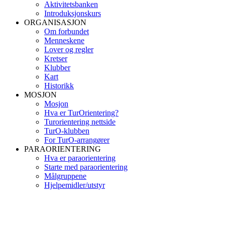
Aktivitetsbanken
Introduksjonskurs
ORGANISASJON
Om forbundet
Menneskene
Lover og regler
Kretser
Klubber
Kart
Historikk
MOSJON
Mosjon
Hva er TurOrientering?
Turorientering nettside
TurO-klubben
For TurO-arrangører
PARAORIENTERING
Hva er paraorientering
Starte med paraorientering
Målgruppene
Hjelpemidler/utstyr