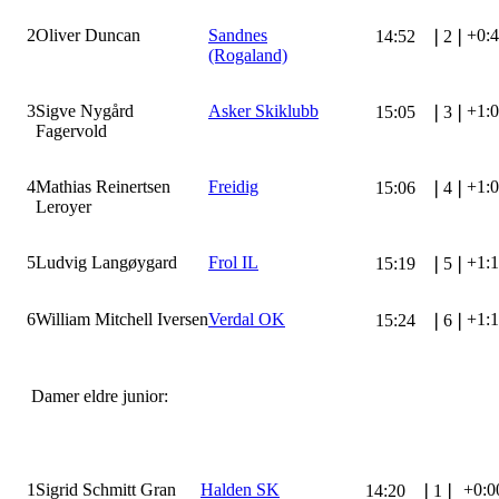
2
Oliver Duncan
Sandnes
+0:
14:52
❘
2
❘
(Rogaland)
3
Sigve Nygård
Asker Skiklubb
+1:
15:05
❘
3
❘
Fagervold
4
Mathias Reinertsen
Freidig
+1:
15:06
❘
4
❘
Leroyer
5
Ludvig Langøygard
Frol IL
+1:
15:19
❘
5
❘
6
William Mitchell Iversen
Verdal OK
+1:
15:24
❘
6
❘
Damer eldre junior:
1
Sigrid Schmitt Gran
Halden SK
+0:0
14:20
❘
1
❘