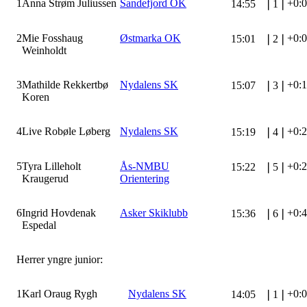
1
Anna Strøm Juliussen
Sandefjord OK
+0:
14:55
❘
1
❘
2
Mie Fosshaug
Østmarka OK
+0:
15:01
❘
2
❘
Weinholdt
3
Mathilde Rekkertbø
Nydalens SK
+0:
15:07
❘
3
❘
Koren
4
Live Robøle Løberg
Nydalens SK
+0:
15:19
❘
4
❘
5
Tyra Lilleholt
Ås-NMBU
+0:
15:22
❘
5
❘
Kraugerud
Orientering
6
Ingrid Hovdenak
Asker Skiklubb
+0:
15:36
❘
6
❘
Espedal
Herrer yngre junior:
1
Karl Oraug Rygh
Nydalens SK
+0:
14:05
❘
1
❘