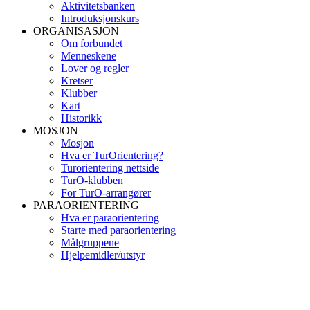
Aktivitetsbanken
Introduksjonskurs
ORGANISASJON
Om forbundet
Menneskene
Lover og regler
Kretser
Klubber
Kart
Historikk
MOSJON
Mosjon
Hva er TurOrientering?
Turorientering nettside
TurO-klubben
For TurO-arrangører
PARAORIENTERING
Hva er paraorientering
Starte med paraorientering
Målgruppene
Hjelpemidler/utstyr