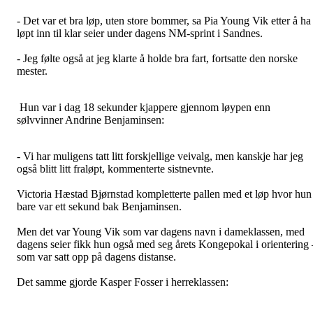
- Det var et bra løp, uten store bommer, sa Pia Young Vik etter å ha
løpt inn til klar seier under dagens NM-sprint i Sandnes.
- Jeg følte også at jeg klarte å holde bra fart, fortsatte den norske
mester.
Hun var i dag 18 sekunder kjappere gjennom løypen enn
sølvvinner Andrine Benjaminsen:
- Vi har muligens tatt litt forskjellige veivalg, men kanskje har jeg
også blitt litt fraløpt, kommenterte sistnevnte.
Victoria Hæstad Bjørnstad kompletterte pallen med et løp hvor hun
bare var ett sekund bak Benjaminsen.
Men det var Young Vik som var dagens navn i dameklassen, med
dagens seier fikk hun også med seg årets Kongepokal i orientering 
som var satt opp på dagens distanse.
Det samme gjorde Kasper Fosser i herreklassen: