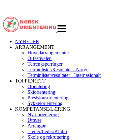
Veksle
navigasjon
NYHETER
ARRANGEMENT
Hovedarrangementer
O-festivalen
Terrengsperringer
Terminlister/Resultater - Norge
Terminlister/resultater - Internasjonalt
TOPPIDRETT
Orientering
Skiorientering
Presisjonsorientering
Sykkelorientering
KOMPETANSE/LÆRING
Ny i orientering
Utøver
Arrangør
Trener/Leder/Klubb
Skole og rekruttering