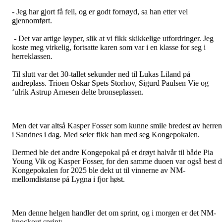
- Jeg har gjort få feil, og er godt fornøyd, sa han etter vel
gjennomført.
- Det var artige løyper, slik at vi fikk skikkelige utfordringer. Jeg
koste meg virkelig, fortsatte karen som var i en klasse for seg i
herreklassen.
Til slutt var det 30-tallet sekunder ned til Lukas Liland på
andreplass. Trioen Oskar Spets Storhov, Sigurd Paulsen Vie og
‘ulrik Astrup Arnesen delte bronseplassen.
Men det var altså Kasper Fosser som kunne smile bredest av herre
i Sandnes i dag. Med seier fikk han med seg Kongepokalen.
Dermed ble det andre Kongepokal på et drøyt halvår til både Pia
Young Vik og Kasper Fosser, for den samme duoen var også best 
Kongepokalen for 2025 ble dekt ut til vinnerne av NM-
mellomdistanse på Lygna i fjor høst.
Men denne helgen handler det om sprint, og i morgen er det NM-
knockout sprint: