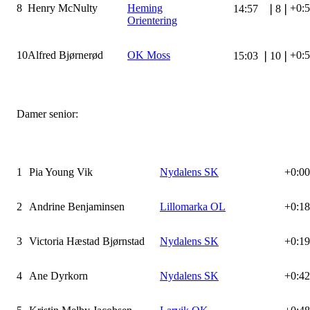
8
Henry McNulty
Heming
+0:
14:57
❘
8
❘
Orientering
10
Alfred Bjørnerød
OK Moss
+0:
15:03
❘
10
❘
Damer senior:
1
Pia Young Vik
Nydalens SK
+0:00
2
Andrine Benjaminsen
Lillomarka OL
+0:18
3
Victoria Hæstad Bjørnstad
Nydalens SK
+0:19
4
Ane Dyrkorn
Nydalens SK
+0:42