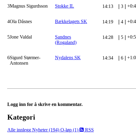
3
Magnus Sigurdsson
Stokke IL
+0:
14:13
❘
3
❘
4
Ola Dåsnes
Bækkelagets SK
+0:
14:19
❘
4
❘
5
Jone Valdal
Sandnes
+0:
14:28
❘
5
❘
(Rogaland)
6
Sigurd Størmer-
Nydalens SK
+1:
14:34
❘
6
❘
Antonsen
Logg inn for å skrive en kommentar.
Kategori
Alle innlegg
Nyheter (194)
O-løp (1)
RSS