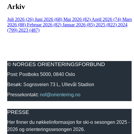
Arkiv
Juli 2026 (26)
Juni 2026 (68)
Mai 2026 (82)
April 2026 (74)
Mars
2026 (88)
Februar 2026 (82)
Januar 2026 (85)
2025 (822)
2024
(799)
2023 (487)
© NORGES ORIENTERINGSFORBUND
Post: Postboks 5000, 0840 Oslo
Besøk: Sognsveien 73 L, Ullevål Stadion
Pressekontakt:
nof@orientering.no
PRESSE
Her finner du nøkkelinformasjon for ski-o sesongen 2025 -
2026 og orienteringssesongen 2026.