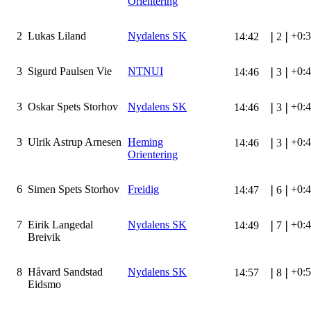
Orientering
2
Lukas Liland
Nydalens SK
+0:
14:42
❘
2
❘
3
Sigurd Paulsen Vie
NTNUI
+0:
14:46
❘
3
❘
3
Oskar Spets Storhov
Nydalens SK
+0:
14:46
❘
3
❘
3
Ulrik Astrup Arnesen
Heming
+0:
14:46
❘
3
❘
Orientering
6
Simen Spets Storhov
Freidig
+0:
14:47
❘
6
❘
7
Eirik Langedal
Nydalens SK
+0:
14:49
❘
7
❘
Breivik
8
Håvard Sandstad
Nydalens SK
+0:
14:57
❘
8
❘
Eidsmo