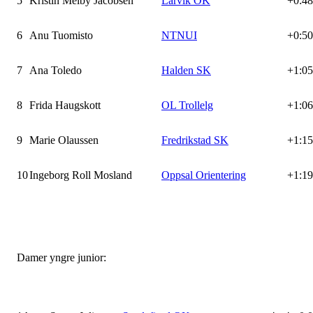
5
Kristin Melby Jacobsen
Larvik OK
+0:48
6
Anu Tuomisto
NTNUI
+0:50
7
Ana Toledo
Halden SK
+1:05
8
Frida Haugskott
OL Trollelg
+1:06
9
Marie Olaussen
Fredrikstad SK
+1:15
10
Ingeborg Roll Mosland
Oppsal Orientering
+1:19
Damer yngre junior: