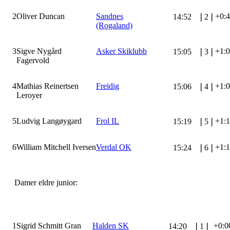
2
Oliver Duncan
Sandnes
+0:
14:52
❘
2
❘
(Rogaland)
3
Sigve Nygård
Asker Skiklubb
+1:
15:05
❘
3
❘
Fagervold
4
Mathias Reinertsen
Freidig
+1:
15:06
❘
4
❘
Leroyer
5
Ludvig Langøygard
Frol IL
+1:
15:19
❘
5
❘
6
William Mitchell Iversen
Verdal OK
+1:
15:24
❘
6
❘
Damer eldre junior:
1
Sigrid Schmitt Gran
Halden SK
+0:0
14:20
❘
1
❘