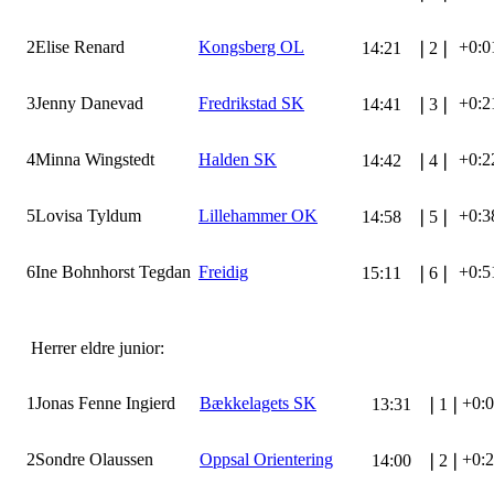
2
Elise Renard
Kongsberg OL
+0:0
14:21
❘
2
❘
3
Jenny Danevad
Fredrikstad SK
+0:2
14:41
❘
3
❘
4
Minna Wingstedt
Halden SK
+0:2
14:42
❘
4
❘
5
Lovisa Tyldum
Lillehammer OK
+0:3
14:58
❘
5
❘
6
Ine Bohnhorst Tegdan
Freidig
+0:5
15:11
❘
6
❘
Herrer eldre junior:
1
Jonas Fenne Ingierd
Bækkelagets SK
+0:
13:31
❘
1
❘
2
Sondre Olaussen
Oppsal Orientering
+0:
14:00
❘
2
❘