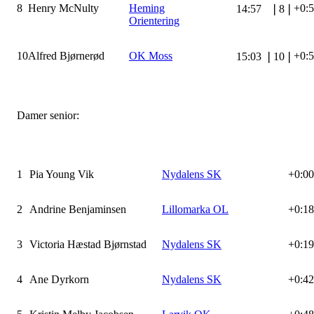
8
Henry McNulty
Heming
+0:
14:57
❘
8
❘
Orientering
10
Alfred Bjørnerød
OK Moss
+0:
15:03
❘
10
❘
Damer senior:
1
Pia Young Vik
Nydalens SK
+0:00
2
Andrine Benjaminsen
Lillomarka OL
+0:18
3
Victoria Hæstad Bjørnstad
Nydalens SK
+0:19
4
Ane Dyrkorn
Nydalens SK
+0:42