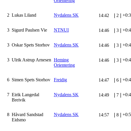
Orientering
2
Lukas Liland
Nydalens SK
+0:
14:42
❘
2
❘
3
Sigurd Paulsen Vie
NTNUI
+0:
14:46
❘
3
❘
3
Oskar Spets Storhov
Nydalens SK
+0:
14:46
❘
3
❘
3
Ulrik Astrup Arnesen
Heming
+0:
14:46
❘
3
❘
Orientering
6
Simen Spets Storhov
Freidig
+0:
14:47
❘
6
❘
7
Eirik Langedal
Nydalens SK
+0:
14:49
❘
7
❘
Breivik
8
Håvard Sandstad
Nydalens SK
+0:
14:57
❘
8
❘
Eidsmo