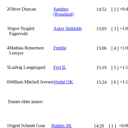
2
Oliver Duncan
Sandnes
+0:
14:52
❘
2
❘
(Rogaland)
3
Sigve Nygård
Asker Skiklubb
+1:
15:05
❘
3
❘
Fagervold
4
Mathias Reinertsen
Freidig
+1:
15:06
❘
4
❘
Leroyer
5
Ludvig Langøygard
Frol IL
+1:
15:19
❘
5
❘
6
William Mitchell Iversen
Verdal OK
+1:
15:24
❘
6
❘
Damer eldre junior:
1
Sigrid Schmitt Gran
Halden SK
+0:0
14:20
❘
1
❘