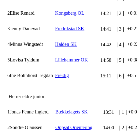
2
Elise Renard
Kongsberg OL
+0:0
14:21
❘
2
❘
3
Jenny Danevad
Fredrikstad SK
+0:2
14:41
❘
3
❘
4
Minna Wingstedt
Halden SK
+0:2
14:42
❘
4
❘
5
Lovisa Tyldum
Lillehammer OK
+0:3
14:58
❘
5
❘
6
Ine Bohnhorst Tegdan
Freidig
+0:5
15:11
❘
6
❘
Herrer eldre junior:
1
Jonas Fenne Ingierd
Bækkelagets SK
+0:
13:31
❘
1
❘
2
Sondre Olaussen
Oppsal Orientering
+0:
14:00
❘
2
❘