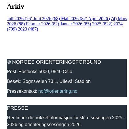
Arkiv
Juli 2026 (26)
Juni 2026 (68)
Mai 2026 (82)
April 2026 (74)
Mars
2026 (88)
Februar 2026 (82)
Januar 2026 (85)
2025 (822)
2024
(799)
2023 (487)
© NORGES ORIENTERINGSFORBUND
Post: Postboks 5000, 0840 Oslo
Besøk: Sognsveien 73 L, Ullevål Stadion
Pressekontakt:
nof@orientering.no
PRESSE
Her finner du nøkkelinformasjon for ski-o sesongen 2025 -
2026 og orienteringssesongen 2026.