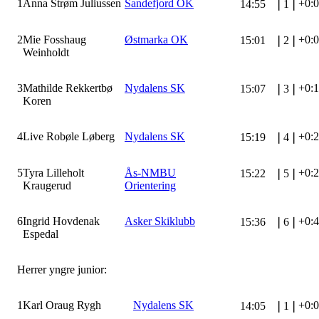
1
Anna Strøm Juliussen
Sandefjord OK
+0:
14:55
❘
1
❘
2
Mie Fosshaug
Østmarka OK
+0:
15:01
❘
2
❘
Weinholdt
3
Mathilde Rekkertbø
Nydalens SK
+0:
15:07
❘
3
❘
Koren
4
Live Robøle Løberg
Nydalens SK
+0:
15:19
❘
4
❘
5
Tyra Lilleholt
Ås-NMBU
+0:
15:22
❘
5
❘
Kraugerud
Orientering
6
Ingrid Hovdenak
Asker Skiklubb
+0:
15:36
❘
6
❘
Espedal
Herrer yngre junior:
1
Karl Oraug Rygh
Nydalens SK
+0:
14:05
❘
1
❘