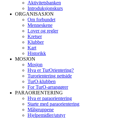
Aktivitetsbanken
Introduksjonskurs
ORGANISASJON
Om forbundet
Menneskene
Lover og regler
Kretser
Klubber
Kart
Historikk
MOSJON
Mosjon
Hva er TurOrientering?
Turorientering nettside
TurO-klubben
For TurO-arrangører
PARAORIENTERING
Hva er paraorientering
Starte med paraorientering
Målgruppene
Hjelpemidler/utstyr