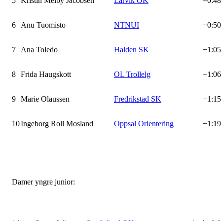
5
Kristin Melby Jacobsen
Larvik OK
+0:48
6
Anu Tuomisto
NTNUI
+0:50
7
Ana Toledo
Halden SK
+1:05
8
Frida Haugskott
OL Trollelg
+1:06
9
Marie Olaussen
Fredrikstad SK
+1:15
10
Ingeborg Roll Mosland
Oppsal Orientering
+1:19
Damer yngre junior: