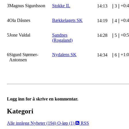
3
Magnus Sigurdsson
Stokke IL
+0:
14:13
❘
3
❘
4
Ola Dåsnes
Bækkelagets SK
+0:
14:19
❘
4
❘
5
Jone Valdal
Sandnes
+0:
14:28
❘
5
❘
(Rogaland)
6
Sigurd Størmer-
Nydalens SK
+1:
14:34
❘
6
❘
Antonsen
Logg inn for å skrive en kommentar.
Kategori
Alle innlegg
Nyheter (194)
O-løp (1)
RSS