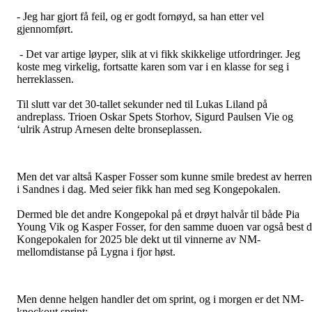
- Jeg har gjort få feil, og er godt fornøyd, sa han etter vel
gjennomført.
- Det var artige løyper, slik at vi fikk skikkelige utfordringer. Jeg
koste meg virkelig, fortsatte karen som var i en klasse for seg i
herreklassen.
Til slutt var det 30-tallet sekunder ned til Lukas Liland på
andreplass. Trioen Oskar Spets Storhov, Sigurd Paulsen Vie og
‘ulrik Astrup Arnesen delte bronseplassen.
Men det var altså Kasper Fosser som kunne smile bredest av herre
i Sandnes i dag. Med seier fikk han med seg Kongepokalen.
Dermed ble det andre Kongepokal på et drøyt halvår til både Pia
Young Vik og Kasper Fosser, for den samme duoen var også best 
Kongepokalen for 2025 ble dekt ut til vinnerne av NM-
mellomdistanse på Lygna i fjor høst.
Men denne helgen handler det om sprint, og i morgen er det NM-
knockout sprint: