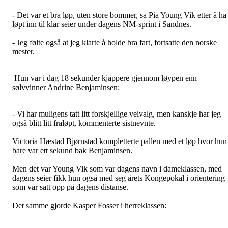
- Det var et bra løp, uten store bommer, sa Pia Young Vik etter å ha
løpt inn til klar seier under dagens NM-sprint i Sandnes.
- Jeg følte også at jeg klarte å holde bra fart, fortsatte den norske
mester.
Hun var i dag 18 sekunder kjappere gjennom løypen enn
sølvvinner Andrine Benjaminsen:
- Vi har muligens tatt litt forskjellige veivalg, men kanskje har jeg
også blitt litt fraløpt, kommenterte sistnevnte.
Victoria Hæstad Bjørnstad kompletterte pallen med et løp hvor hun
bare var ett sekund bak Benjaminsen.
Men det var Young Vik som var dagens navn i dameklassen, med
dagens seier fikk hun også med seg årets Kongepokal i orientering 
som var satt opp på dagens distanse.
Det samme gjorde Kasper Fosser i herreklassen: