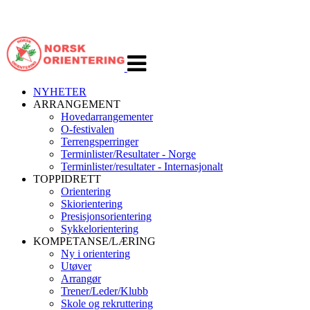
Veksle
navigasjon
NYHETER
ARRANGEMENT
Hovedarrangementer
O-festivalen
Terrengsperringer
Terminlister/Resultater - Norge
Terminlister/resultater - Internasjonalt
TOPPIDRETT
Orientering
Skiorientering
Presisjonsorientering
Sykkelorientering
KOMPETANSE/LÆRING
Ny i orientering
Utøver
Arrangør
Trener/Leder/Klubb
Skole og rekruttering