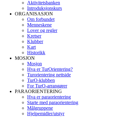
Aktivitetsbanken
Introduksjonskurs
ORGANISASJON
Om forbundet
Menneskene
Lover og regler
Kretser
Klubber
Kart
Historikk
MOSJON
Mosjon
Hva er TurOrientering?
Turorientering nettside
TurO-klubben
For TurO-arrangører
PARAORIENTERING
Hva er paraorientering
Starte med paraorientering
Målgruppene
Hjelpemidler/utstyr