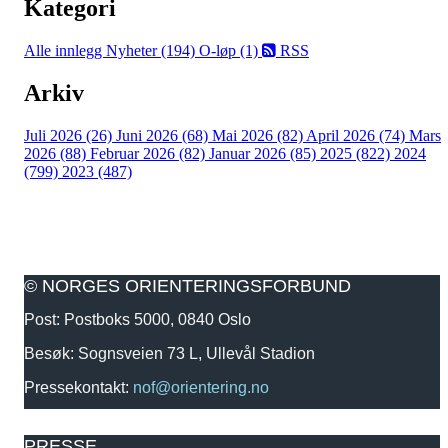
Kategori
Alle innlegg
Nyheter (194)
O-løp (1)
RSS
Arkiv
Juli 2026 (26)
Juni 2026 (68)
Mai 2026 (82)
April 2026 (74)
Mars
2026 (88)
Februar 2026 (82)
Januar 2026 (85)
2025 (822)
2024
(799)
2023 (487)
© NORGES ORIENTERINGSFORBUND
Post: Postboks 5000, 0840 Oslo
Besøk: Sognsveien 73 L, Ullevål Stadion
Pressekontakt:
nof@orientering.no
PRESSE