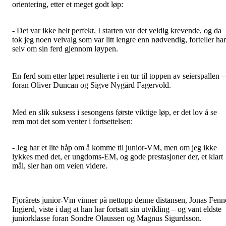
orientering, etter et meget godt løp:
- Det var ikke helt perfekt. I starten var det veldig krevende, og da
tok jeg noen veivalg som var litt lengre enn nødvendig, forteller ha
selv om sin ferd gjennom løypen.
En ferd som etter løpet resulterte i en tur til toppen av seierspallen –
foran Oliver Duncan og Sigve Nygård Fagervold.
Med en slik suksess i sesongens første viktige løp, er det lov å se
rem mot det som venter i fortsettelsen:
- Jeg har et lite håp om å komme til junior-VM, men om jeg ikke
lykkes med det, er ungdoms-EM, og gode prestasjoner der, et klart
mål, sier han om veien videre.
Fjorårets junior-Vm vinner på nettopp denne distansen, Jonas Fenn
Ingierd, viste i dag at han har fortsatt sin utvikling – og vant eldste
juniorklasse foran Sondre Olaussen og Magnus Sigurdsson.