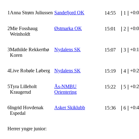
1
Anna Strøm Juliussen
Sandefjord OK
+0:
14:55
❘
1
❘
2
Mie Fosshaug
Østmarka OK
+0:
15:01
❘
2
❘
Weinholdt
3
Mathilde Rekkertbø
Nydalens SK
+0:
15:07
❘
3
❘
Koren
4
Live Robøle Løberg
Nydalens SK
+0:
15:19
❘
4
❘
5
Tyra Lilleholt
Ås-NMBU
+0:
15:22
❘
5
❘
Kraugerud
Orientering
6
Ingrid Hovdenak
Asker Skiklubb
+0:
15:36
❘
6
❘
Espedal
Herrer yngre junior: