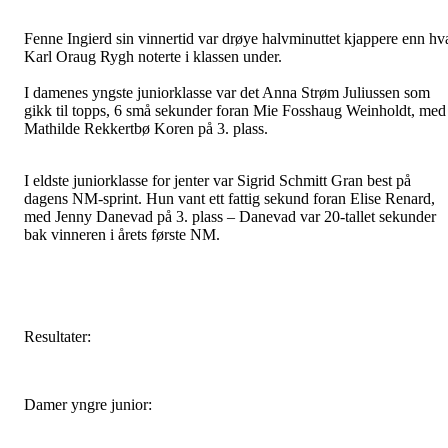
Fenne Ingierd sin vinnertid var drøye halvminuttet kjappere enn hv
Karl Oraug Rygh noterte i klassen under.
I damenes yngste juniorklasse var det Anna Strøm Juliussen som
gikk til topps, 6 små sekunder foran Mie Fosshaug Weinholdt, med
Mathilde Rekkertbø Koren på 3. plass.
I eldste juniorklasse for jenter var Sigrid Schmitt Gran best på
dagens NM-sprint. Hun vant ett fattig sekund foran Elise Renard,
med Jenny Danevad på 3. plass – Danevad var 20-tallet sekunder
bak vinneren i årets første NM.
Resultater:
Damer yngre junior: