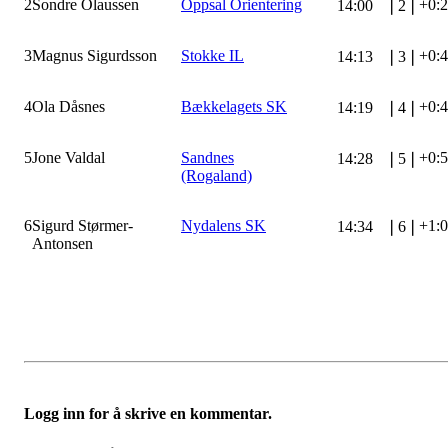
2
Sondre Olaussen
Oppsal Orientering
+0:
14:00
❘
2
❘
3
Magnus Sigurdsson
Stokke IL
+0:
14:13
❘
3
❘
4
Ola Dåsnes
Bækkelagets SK
+0:
14:19
❘
4
❘
5
Jone Valdal
Sandnes
+0:
14:28
❘
5
❘
(Rogaland)
6
Sigurd Størmer-
Nydalens SK
+1:
14:34
❘
6
❘
Antonsen
Logg inn for å skrive en kommentar.