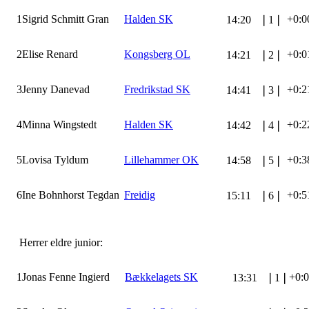
1
Sigrid Schmitt Gran
Halden SK
+0:0
14:20
❘
1
❘
2
Elise Renard
Kongsberg OL
+0:0
14:21
❘
2
❘
3
Jenny Danevad
Fredrikstad SK
+0:2
14:41
❘
3
❘
4
Minna Wingstedt
Halden SK
+0:2
14:42
❘
4
❘
5
Lovisa Tyldum
Lillehammer OK
+0:3
14:58
❘
5
❘
6
Ine Bohnhorst Tegdan
Freidig
+0:5
15:11
❘
6
❘
Herrer eldre junior:
1
Jonas Fenne Ingierd
Bækkelagets SK
+0:
13:31
❘
1
❘