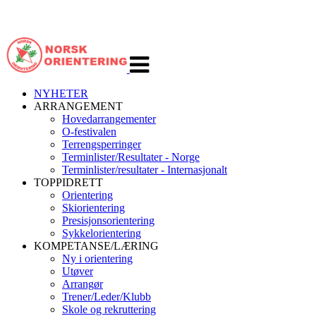
Veksle
navigasjon
NYHETER
ARRANGEMENT
Hovedarrangementer
O-festivalen
Terrengsperringer
Terminlister/Resultater - Norge
Terminlister/resultater - Internasjonalt
TOPPIDRETT
Orientering
Skiorientering
Presisjonsorientering
Sykkelorientering
KOMPETANSE/LÆRING
Ny i orientering
Utøver
Arrangør
Trener/Leder/Klubb
Skole og rekruttering