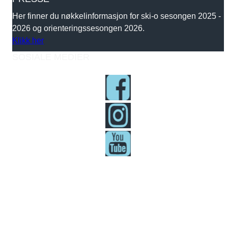
Her finner du nøkkelinformasjon for ski-o sesongen 2025 -
2026 og orienteringssesongen 2026.
Klikk her
SOSIALE MEDIER