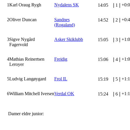
1
Karl Oraug Rygh
Nydalens SK
+0:
14:05
❘
1
❘
2
Oliver Duncan
Sandnes
+0:
14:52
❘
2
❘
(Rogaland)
3
Sigve Nygård
Asker Skiklubb
+1:
15:05
❘
3
❘
Fagervold
4
Mathias Reinertsen
Freidig
+1:
15:06
❘
4
❘
Leroyer
5
Ludvig Langøygard
Frol IL
+1:
15:19
❘
5
❘
6
William Mitchell Iversen
Verdal OK
+1:
15:24
❘
6
❘
Damer eldre junior: