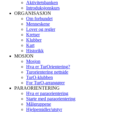
Aktivitetsbanken
Introduksjonskurs
ORGANISASJON
Om forbundet
Menneskene
Lover og regler
Kretser
Klubber
Kart
Historikk
MOSJON
Mosjon
Hva er TurOrientering?
Turorientering nettside
TurO-klubben
For TurO-arrangører
PARAORIENTERING
Hva er paraorientering
Starte med paraorientering
Målgruppene
Hjelpemidler/utstyr