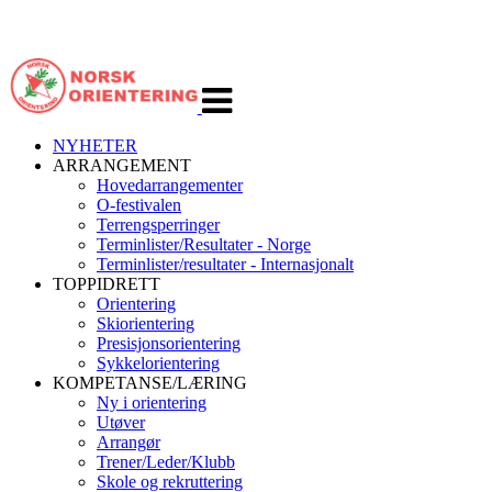
Veksle
navigasjon
NYHETER
ARRANGEMENT
Hovedarrangementer
O-festivalen
Terrengsperringer
Terminlister/Resultater - Norge
Terminlister/resultater - Internasjonalt
TOPPIDRETT
Orientering
Skiorientering
Presisjonsorientering
Sykkelorientering
KOMPETANSE/LÆRING
Ny i orientering
Utøver
Arrangør
Trener/Leder/Klubb
Skole og rekruttering