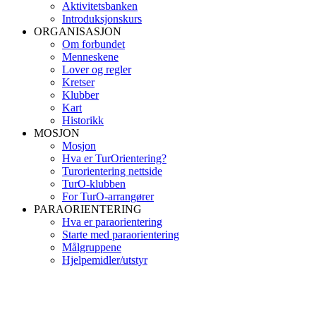
Aktivitetsbanken
Introduksjonskurs
ORGANISASJON
Om forbundet
Menneskene
Lover og regler
Kretser
Klubber
Kart
Historikk
MOSJON
Mosjon
Hva er TurOrientering?
Turorientering nettside
TurO-klubben
For TurO-arrangører
PARAORIENTERING
Hva er paraorientering
Starte med paraorientering
Målgruppene
Hjelpemidler/utstyr