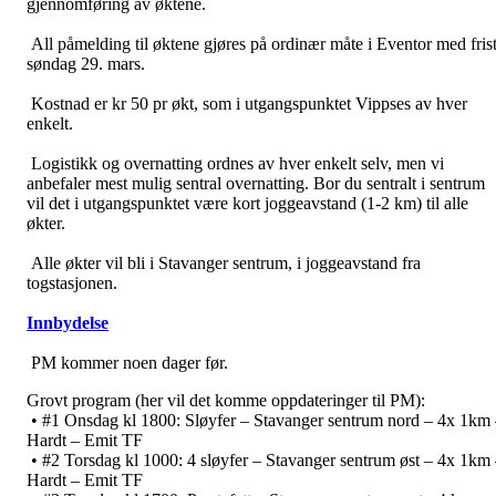
gjennomføring av øktene.
All påmelding til øktene gjøres på ordinær måte i Eventor med fris
søndag 29. mars.
Kostnad er kr 50 pr økt, som i utgangspunktet Vippses av hver
enkelt.
Logistikk og overnatting ordnes av hver enkelt selv, men vi
anbefaler mest mulig sentral overnatting. Bor du sentralt i sentrum
vil det i utgangspunktet være kort joggeavstand (1-2 km) til alle
økter.
Alle økter vil bli i Stavanger sentrum, i joggeavstand fra
togstasjonen.
Innbydelse
PM kommer noen dager før.
Grovt program (her vil det komme oppdateringer til PM):
• #1 Onsdag kl 1800: Sløyfer – Stavanger sentrum nord – 4x 1km
Hardt – Emit TF
• #2 Torsdag kl 1000: 4 sløyfer – Stavanger sentrum øst – 4x 1km
Hardt – Emit TF