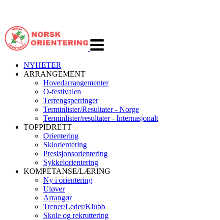
Veksle
navigasjon
NYHETER
ARRANGEMENT
Hovedarrangementer
O-festivalen
Terrengsperringer
Terminlister/Resultater - Norge
Terminlister/resultater - Internasjonalt
TOPPIDRETT
Orientering
Skiorientering
Presisjonsorientering
Sykkelorientering
KOMPETANSE/LÆRING
Ny i orientering
Utøver
Arrangør
Trener/Leder/Klubb
Skole og rekruttering